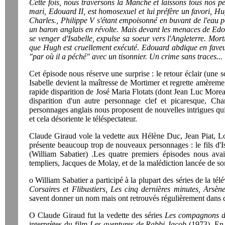
Cette fois, nous traversons la Manche et laissons tous nos p
mari, Edouard II, est homosexuel et lui préfère un favori, Hu
Charles., Philippe V s'étant empoisonné en buvant de l'eau po
un baron anglais en révolte. Mais devant les menaces de Edou
se venger d'Isabelle, expulse sa soeur vers l'Angleterre. Mor
que Hugh est cruellement exécuté. Edouard abdique en faveur
"par où il a péché" avec un tisonnier. Un crime sans traces...
Cet épisode nous réserve une surprise : le retour éclair (une
Isabelle devient la maîtresse de Mortimer et regrette amèrem
rapide disparition de José Maria Flotats (dont Jean Luc Morea
disparition d'un autre personnage clef et picaresque, Ch
personnages anglais nous proposent de nouvelles intrigues qui 
et cela désoriente le téléspectateur.
Claude Giraud vole la vedette aux Hélène Duc, Jean Piat, Loui
présente beaucoup trop de nouveaux personnages : le fils d'
(William Sabatier) .Les quatre premiers épisodes nous avai
templiers, Jacques de Molay, et de la malédiction lancée de so
o William Sabatier a participé à la plupart des séries de la té
Corsaires et Flibustiers, Les cinq dernières minutes, Arsèn
savent donner un nom mais ont retrouvés régulièrement dans d
O Claude Giraud fut la vedette des séries
Les compagnons d
interprètes du film
Les aventures de Rabbi Jacob
(1973). En j