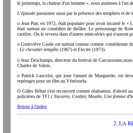
le printemps, la chaleur d'un homme », nous assistons à l'un d
L'épisode passionne aussi par la présence des templiers et de le
o Jean Piat, en 1972, était populaire pour avoir incarné le « 
était surtout un comédien de théâtre. Le personnage de Rober
carrière. On le reverra dans d'autres mini-séries qui n'auront
o Geneviève Casile est surtout connue comme comédienne de th
:
Le chevalier tempête
(1967) et
Electre
(1973).
o Jean Deschamps, directeur du festival de Carcassonne,nous 
Charles de Valois.
o Patrick Lancelot, qui joue l'amant de Marguerite, est dev
repérages pour un film au Vénézuela.
O Gilles Béhat s'est reconverti comme réalisateur, d'abord a
policières de TF1 (
Navarro, Cordier, Moulin, Une femme d'
Retour à l'index
2. LA 