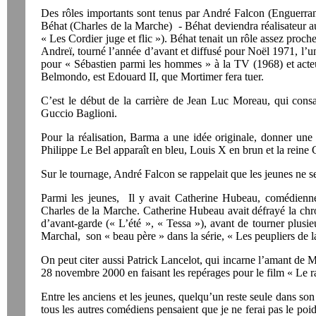
Des rôles importants sont tenus par André Falcon (Enguerrand
Béhat (Charles de la Marche) - Béhat deviendra réalisateur 
« Les Cordier juge et flic »). Béhat tenait un rôle assez pr
Andreï, tourné l’année d’avant et diffusé pour Noël 1971, l’
pour « Sébastien parmi les hommes » à la TV (1968) et acteu
Belmondo, est Edouard II, que Mortimer fera tuer.
C’est le début de la carrière de Jean Luc Moreau, qui consacr
Guccio Baglioni.
Pour la réalisation, Barma a une idée originale, donner une
Philippe Le Bel apparaît en bleu, Louis X en brun et la reine 
Sur le tournage, André Falcon se rappelait que les jeunes ne 
Parmi les jeunes, Il y avait Catherine Hubeau, comédienn
Charles de la Marche. Catherine Hubeau avait défrayé la chro
d’avant-garde (« L’été », « Tessa »), avant de tourner plusi
Marchal, son « beau père » dans la série, « Les peupliers de
On peut citer aussi Patrick Lancelot, qui incarne l’amant de 
28 novembre 2000 en faisant les repérages pour le film « Le ra
Entre les anciens et les jeunes, quelqu’un reste seule dans son
tous les autres comédiens pensaient que je ne ferai pas le poid