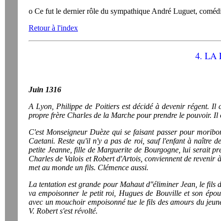
o Ce fut le dernier rôle du sympathique André Luguet, comédie
Retour à l'index
4. LA
Juin 1316
A Lyon, Philippe de Poitiers est décidé à devenir régent. I
propre frère Charles de la Marche pour prendre le pouvoir. Il 
C'est Monseigneur Duèze qui se faisant passer pour moribond,
Caetani. Reste qu'il n'y a pas de roi, sauf l'enfant à naître de
petite Jeanne, fille de Marguerite de Bourgogne, lui serait p
Charles de Valois et Robert d'Artois, conviennent de revenir 
met au monde un fils. Clémence aussi.
La tentation est grande pour Mahaut d''éliminer Jean, le fil
va empoisonner le petit roi, Hugues de Bouville et son épou
avec un mouchoir empoisonné tue le fils des amours du jeune 
V. Robert s'est révolté.