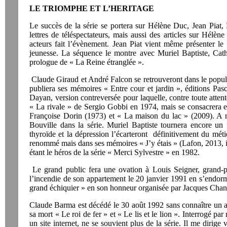
LE TRIOMPHE ET L’HERITAGE
Le succès de la série se portera sur Hélène Duc, Jean Piat, 
lettres de téléspectateurs, mais aussi des articles sur Hél
acteurs fait l’évènement. Jean Piat vient même présenter l
jeunesse. La séquence le montre avec Muriel Baptiste, Cat
prologue de « La Reine étranglée ».
Claude Giraud et André Falcon se retrouveront dans le popul
publiera ses mémoires « Entre cour et jardin », éditions Pas
Dayan, version contreversée pour laquelle, contre toute atten
« La rivale » de Sergio Gobbi en 1974, mais se consacrera e
Françoise Dorin (1973) et « La maison du lac » (2009). A 
Bouville dans la série. Muriel Baptiste tournera encore un 
thyroïde et la dépression l’écarteront définitivement du m
renommé mais dans ses mémoires « J’y étais » (Lafon, 2013, il
étant le héros de la série « Merci Sylvestre » en 1982.
Le grand public fera une ovation à Louis Seigner, grand-p
l’incendie de son appartement le 20 janvier 1991 en s’endor
grand échiquier » en son honneur organisée par Jacques Chance
Claude Barma est décédé le 30 août 1992 sans connaître un au
sa mort « Le roi de fer » et « Le lis et le lion ». Interrogé 
un site internet, ne se souvient plus de la série. Il me dirig