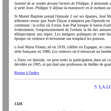
Sommé de se rendre devant l'armée de Philippe, il demande un
le petit Jean. Philippe V déjoue la manœuvre en le mettant au
Si Muriel Baptiste portait l'épisode 2 sur ses épaules, José M
tellement creuse que Josée Dayan n'adaptera pas l'épisode en
commune : la scène où il toise Jean Piat lorsque le baron écarl
évidemment, l'empoisonnement de l'enfant, la fin des amours
téléspectateur aux tripes. Les intrigues politiques de cette h
époque où violence et terrorisme ont remplacé les poisons.
o José Maria Flotats, né en 1939, célèbre en Espagne, se consa
série française en 1980,
Les visiteurs
où il retrouvait un famil
o Dans cet épisode, on peut noter la participation dans un c
décédée en 1995, et qui était une professeur de théâtre de gra
Retour à l'index
5. LA 
1326