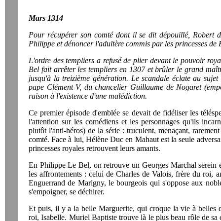
Mars 1314
Pour récupérer son comté dont il se dit dépouillé, Robert d'
Philippe et dénoncer l'adultère commis par les princesses de 
L'ordre des templiers a refusé de plier devant le pouvoir royal
Bel fait arrêter les templiers en 1307 et brûler le grand ma
jusqu'à la treizième génération. Le scandale éclate au sujet
pape Clément V, du chancelier Guillaume de Nogaret (empoi
raison à l'existence d'une malédiction.
Ce premier épisode d'emblée se devait de fidéliser les télésp
l'attention sur les comédiens et les personnages qu'ils inc
plutôt l'anti-héros) de la série : truculent, menaçant, raremen
comté. Face à lui, Hélène Duc en Mahaut est la seule adversaire
princesses royales retrouvent leurs amants.
En Philippe Le Bel, on retrouve un Georges Marchal serein et f
les affrontements : celui de Charles de Valois, frère du roi, 
Enguerrand de Marigny, le bourgeois qui s'oppose aux noble
s'empoigner, se déchirer.
Et puis, il y a la belle Marguerite, qui croque la vie à belles 
roi, Isabelle. Muriel Baptiste trouve là le plus beau rôle de sa