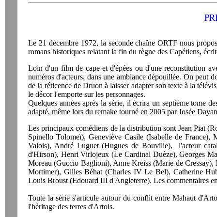
PR
Le 21 décembre 1972, la seconde chaîne ORTF nous propose
romans historiques relatant la fin du règne des Capétiens, écr
Loin d'un film de cape et d'épées ou d'une reconstitution ave
numéros d'acteurs, dans une ambiance dépouillée. On peut donc
de la réticence de Druon à laisser adapter son texte à la télév
le décor l'emporte sur les personnages.
Quelques années après la série, il écrira un septième tome d
adapté, même lors du remake tourné en 2005 par Josée Dayan
Les principaux comédiens de la distribution sont Jean Piat (
Spinello Tolomeï), Geneviève Casile (Isabelle de France),
Valois), André Luguet (Hugues de Bouville), l'acteur catal
d'Hirson), Henri Virlojeux (Le Cardinal Duèze), Georges Ma
Moreau (Guccio Baglioni), Anne Kreiss (Marie de Cressay), 
Mortimer), Gilles Béhat (Charles IV Le Bel), Catherine H
Louis Broust (Edouard III d'Angleterre). Les commentaires en v
Toute la série s'articule autour du conflit entre Mahaut d'Ar
l'héritage des terres d'Artois.