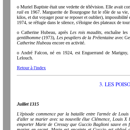
o Muriel Baptiste était une vedette de télévision. Elle avait c
rail
en 1967. Marguerite de Bourgogne fut le rôle de sa vie, d
kilos, et dut voyager pour se reposer et oublier), impossibilité
1974, se réfugie dans le silence, s'éloigne des plateaux de tou
o Catherine Hubeau, après
Les rois maudits
, enchaîne les 
gentilhomme
(1973),
Les peupliers de la Prétentaine
avec Geo
Catherine Hubeau
encore en activité.
o André Falcon, né en 1924, est Enguerrand de Marigny, au
Lelouch.
Retour à l'index
3. LES POI
Juillet 1315
L'épisode commence par la bataille entre l'armée de Louis 
d'aller se marier avec sa nouvelle élue Clémence, Louis X 
emporter Marie de Cressay que Guccio Baglioni sauve en f
marier en secret, Marie est enceinte et Guccio est obligé 