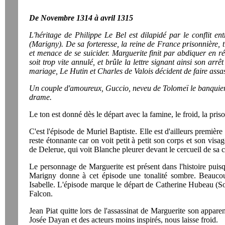
De Novembre 1314 à avril 1315
L'héritage de Philippe Le Bel est dilapidé par le conflit en
(Marigny). De sa forteresse, la reine de France prisonnière,
et menace de se suicider. Marguerite finit par abdiquer en r
soit trop vite annulé, et brûle la lettre signant ainsi son ar
mariage, Le Hutin et Charles de Valois décident de faire ass
Un couple d'amoureux, Guccio, neveu de Tolomeï le banquier,
drame.
Le ton est donné dès le départ avec la famine, le froid, la priso
C'est l'épisode de Muriel Baptiste. Elle est d'ailleurs premièr
reste étonnante car on voit petit à petit son corps et son visa
de Delerue, qui voit Blanche pleurer devant le cercueil de sa c
Le personnage de Marguerite est présent dans l'histoire puisq
Marigny donne à cet épisode une tonalité sombre. Beaucoup
Isabelle. L'épisode marque le départ de Catherine Hubeau (So
Falcon.
Jean Piat quitte lors de l'assassinat de Marguerite son appar
Josée Dayan et des acteurs moins inspirés, nous laisse froid.