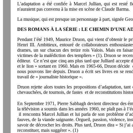
L'adaptation a été confiée à Marcel Jullian, qui est resté
n'auraient pas convenu à la mise en scène de Claude Barma.
La musique, qui est presque un personnage à part, signée Geo
DES ROMANS À LA SÉRIE : LE CHEMIN D’UNE A
Pendant l’été 1949, Maurice Druon, qui vient d’obtenir le pr
Henri III. Ambitieux, entouré de collaborateurs enthousiaste
drames, un sur chacun des treize rois Valois. Mais en faisant
victimes de la malédiction des templiers » (1). Druon se recen
éditeur. Ce n’est que cinq ans plus tard que Julliard accepte d
et le lion » sortant en 1960. Mais en 1965-66, Druon décide d
nous pouvons lire depuis. Druon a écrit ses livres en se renda
travail de « journaliste historique ».
Druon rejette alors toutes les propositions d’adaptation, tan
chevauchées, de tournois, de fastes et de reconstitutions histo
En Septembre 1971, Pierre Sabbagh devient directeur des émi
la télévision a soumis dans les années 1960, ne plaît pas à l’é
il rencontra Marcel Jullian et lui parla de son problème d’a
fauves, de la viande saignante. Orgueil, passion, violence, inst
savoir de décrocher les droits. Plus tard, Druon dira « Si j’ai
reconstituer, mais suggérer ». (1)