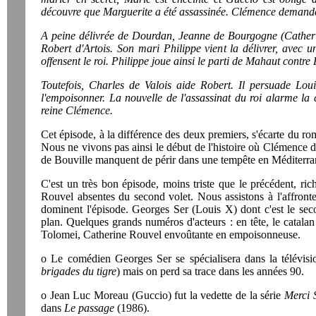
découvre que Marguerite a été assassinée. Clémence demande 
A peine délivrée de Dourdan, Jeanne de Bourgogne (Catherin
Robert d'Artois. Son mari Philippe vient la délivrer, avec 
offensent le roi. Philippe joue ainsi le parti de Mahaut contre
Toutefois, Charles de Valois aide Robert. Il persuade Loui
l'empoisonner. La nouvelle de l'assassinat du roi alarme la 
reine Clémence.
Cet épisode, à la différence des deux premiers, s'écarte du r
Nous ne vivons pas ainsi le début de l'histoire où Clémence
de Bouville manquent de périr dans une tempête en Méditerra
C'est un très bon épisode, moins triste que le précédent, ri
Rouvel absentes du second volet. Nous assistons à l'affron
dominent l'épisode. Georges Ser (Louis X) dont c'est le sec
plan. Quelques grands numéros d'acteurs : en tête, le catala
Tolomei, Catherine Rouvel envoûtante en empoisonneuse.
o Le comédien Georges Ser se spécialisera dans la télévis
brigades du tigre
) mais on perd sa trace dans les années 90.
o Jean Luc Moreau (Guccio) fut la vedette de la série
Merci S
dans
Le passage
(1986).