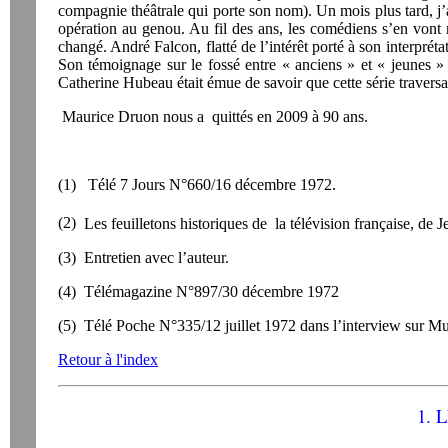
compagnie théâtrale qui porte son nom). Un mois plus tard, j
opération au genou. Au fil des ans, les comédiens s’en vont
changé. André Falcon, flatté de l’intérêt porté à son interpréta
Son témoignage sur le fossé entre « anciens » et « jeunes »
Catherine Hubeau était émue de savoir que cette série traversa
Maurice Druon nous a quittés en 2009 à 90 ans.
(1)
Télé 7 Jours N°660/16 décembre 1972.
(2)
Les feuilletons historiques de la télévision française, de
(3)
Entretien avec l’auteur.
(4)
Télémagazine N°897/30 décembre 1972
(5)
Télé Poche N°335/12 juillet 1972 dans l’interview sur Mur
Retour à l'index
1. 