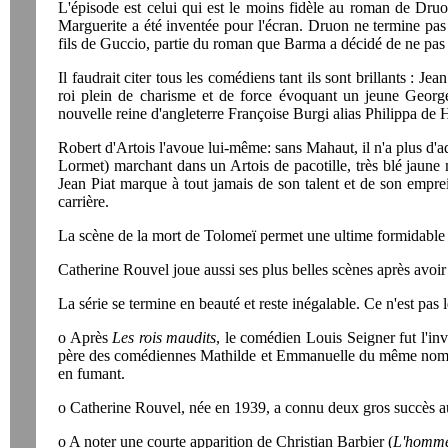
L'épisode est celui qui est le moins fidèle au roman de Druon
Marguerite a été inventée pour l'écran. Druon ne termine pas 
fils de Guccio, partie du roman que Barma a décidé de ne pas 
Il faudrait citer tous les comédiens tant ils sont brillants :
roi plein de charisme et de force évoquant un jeune George
nouvelle reine d'angleterre Françoise Burgi alias Philippa de 
Robert d'Artois l'avoue lui-même: sans Mahaut, il n'a plus d'ad
Lormet) marchant dans un Artois de pacotille, très blé jaune m
Jean Piat marque à tout jamais de son talent et de son emprei
carrière.
La scène de la mort de Tolomeï permet une ultime formidable
Catherine Rouvel joue aussi ses plus belles scènes après avoi
La série se termine en beauté et reste inégalable. Ce n'est pa
o Après
Les rois maudits
, le comédien Louis Seigner fut l'i
père des comédiennes Mathilde et Emmanuelle du même nom. I
en fumant.
o Catherine Rouvel, née en 1939, a connu deux gros succès 
o A noter une courte apparition de Christian Barbier (
L'homme