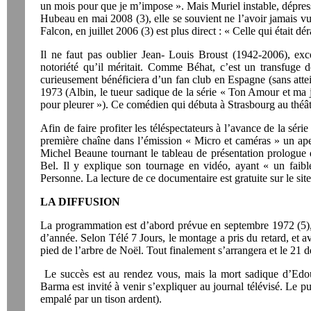
un mois pour que je m’impose ». Mais Muriel instable, dépressi
Hubeau en mai 2008 (3), elle se souvient ne l’avoir jamais 
Falcon, en juillet 2006 (3) est plus direct : « Celle qui était d
Il ne faut pas oublier Jean- Louis Broust (1942-2006), exce
notoriété qu’il méritait. Comme Béhat, c’est un transfug
curieusement bénéficiera d’un fan club en Espagne (sans attei
1973 (Albin, le tueur sadique de la série « Ton Amour et ma j
pour pleurer »). Ce comédien qui débuta à Strasbourg au théâtr
Afin de faire profiter les téléspectateurs à l’avance de la sér
première chaîne dans l’émission « Micro et caméras » un ape
Michel Beaune tournant le tableau de présentation prologue 
Bel. Il y explique son tournage en vidéo, ayant « un faibl
Personne. La lecture de ce documentaire est gratuite sur le sit
LA DIFFUSION
La programmation est d’abord prévue en septembre 1972 (5), p
d’année. Selon Télé 7 Jours, le montage a pris du retard, et a
pied de l’arbre de Noël. Tout finalement s’arrangera et le 21
Le succès est au rendez vous, mais la mort sadique d’Edou
Barma est invité à venir s’expliquer au journal télévisé. Le p
empalé par un tison ardent).