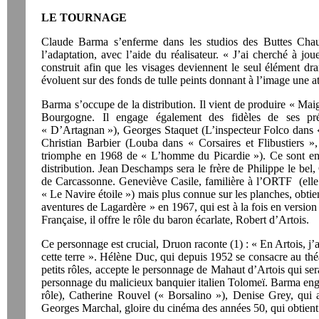
LE TOURNAGE
Claude Barma s’enferme dans les studios des Buttes Ch
l’adaptation, avec l’aide du réalisateur. « J’ai cherché à jou
construit afin que les visages deviennent le seul élément dra
évoluent sur des fonds de tulle peints donnant à l’image une a
Barma s’occupe de la distribution. Il vient de produire « Maig
Bourgogne. Il engage également des fidèles de ses pré
« D’Artagnan »), Georges Staquet (L’inspecteur Folco dans «
Christian Barbier (Louba dans « Corsaires et Flibustiers »
triomphe en 1968 de « L’homme du Picardie »). Ce sont ensu
distribution. Jean Deschamps sera le frère de Philippe le bel, 
de Carcassonne. Geneviève Casile, familière à l’ORTF (elle a
« Le Navire étoile ») mais plus connue sur les planches, obtien
aventures de Lagardère » en 1967, qui est à la fois en versio
Française, il offre le rôle du baron écarlate, Robert d’Artois.
Ce personnage est crucial, Druon raconte (1) : « En Artois, j’a
cette terre ». Hélène Duc, qui depuis 1952 se consacre au théâ
petits rôles, accepte le personnage de Mahaut d’Artois qui sera
personnage du malicieux banquier italien Tolomeï. Barma eng
rôle), Catherine Rouvel (« Borsalino »), Denise Grey, qui
Georges Marchal, gloire du cinéma des années 50, qui obtient 