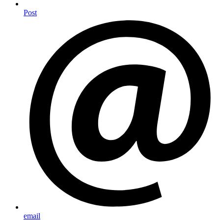
Post
email