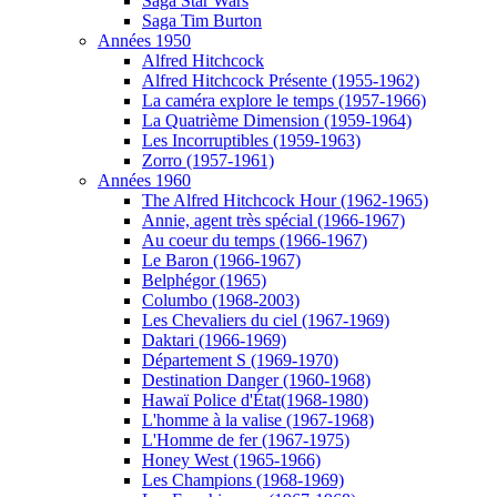
Saga Star Wars
Saga Tim Burton
Années 1950
Alfred Hitchcock
Alfred Hitchcock Présente (1955-1962)
La caméra explore le temps (1957-1966)
La Quatrième Dimension (1959-1964)
Les Incorruptibles (1959-1963)
Zorro (1957-1961)
Années 1960
The Alfred Hitchcock Hour (1962-1965)
Annie, agent très spécial (1966-1967)
Au coeur du temps (1966-1967)
Le Baron (1966-1967)
Belphégor (1965)
Columbo (1968-2003)
Les Chevaliers du ciel (1967-1969)
Daktari (1966-1969)
Département S (1969-1970)
Destination Danger (1960-1968)
Hawaï Police d'État(1968-1980)
L'homme à la valise (1967-1968)
L'Homme de fer (1967-1975)
Honey West (1965-1966)
Les Champions (1968-1969)