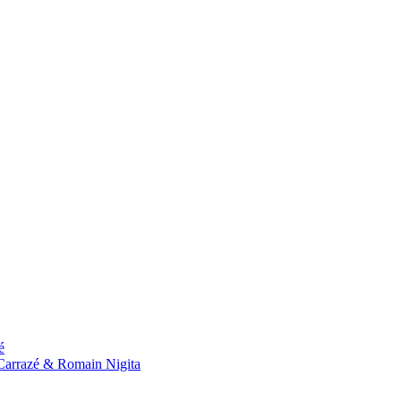
é
n Carrazé & Romain Nigita