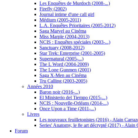
Les Enquêtes de Murdoch (2008-...)
Firefly (2002)
Journal intime d'une call girl
Médium (2005-2011)
L.A. Enquêtes Prioritaires (2005-2012)
Saga Marvel au Cinéma
Miss Marple (2004-2013)
NCIS : Enquêtes spéciales (2003-...)
Sanctuary (2008-2012)
Star Trek: Enterprise (2001-2005)
Supernatural (2005-...)
The L Word (2004-2009)
The Lone Gunmen (2001)
Saga X-Men au Cinéma
Tru Calling (2003-2005)
Années 2010
Baron noir (2016-...)
El Ministerio del Tiempo (2015-...)
NCIS : Nouvelle-Orléans (2014-...)
Once Upon a Time (2011-...)
Livres
Les nouveaux feuilletonistes (2016) - Alain Carraz
Series' Anatomy, le 8e art décrypté (2017) - Alai
Forum