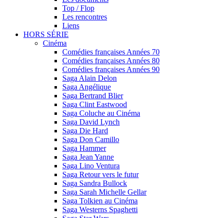
Top / Flop
Les rencontres
Liens
HORS SÉRIE
Cinéma
Comédies françaises Années 70
Comédies françaises Années 80
Comédies françaises Années 90
Saga Alain Delon
Saga Angélique
Saga Bertrand Blier
Saga Clint Eastwood
Saga Coluche au Cinéma
Saga David Lynch
Saga Die Hard
Saga Don Camillo
Saga Hammer
Saga Jean Yanne
Saga Lino Ventura
Saga Retour vers le futur
Saga Sandra Bullock
Saga Sarah Michelle Gellar
Saga Tolkien au Cinéma
Saga Westerns Spaghetti