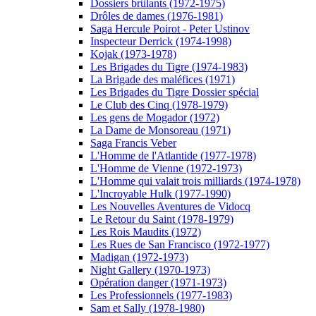
Dossiers brûlants (1972-1975)
Drôles de dames (1976-1981)
Saga Hercule Poirot - Peter Ustinov
Inspecteur Derrick (1974-1998)
Kojak (1973-1978)
Les Brigades du Tigre (1974-1983)
La Brigade des maléfices (1971)
Les Brigades du Tigre Dossier spécial
Le Club des Cinq (1978-1979)
Les gens de Mogador (1972)
La Dame de Monsoreau (1971)
Saga Francis Veber
L'Homme de l'Atlantide (1977-1978)
L'Homme de Vienne (1972-1973)
L'Homme qui valait trois milliards (1974-1978)
L'Incroyable Hulk (1977-1990)
Les Nouvelles Aventures de Vidocq
Le Retour du Saint (1978-1979)
Les Rois Maudits (1972)
Les Rues de San Francisco (1972-1977)
Madigan (1972-1973)
Night Gallery (1970-1973)
Opération danger (1971-1973)
Les Professionnels (1977-1983)
Sam et Sally (1978-1980)