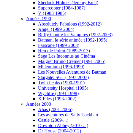
Sherlock Holmes (Jeremy Brett)
Supercopter (1984-1987)
V (1983-1985)
Années 1990
Absolutely Fabulous (1992-2012)
Angel (1999-2004)
Buffy Contre les Vampires (1997-2003)
Batman, la série animée (1992-1995)
Farscape (1999-2003)
Hercule Poirot (1989-2013)
Saga Les Inconnus au Cinéma
Maigret Bruno Cremer (1991-2005)
Millennium (1996-1999)
Les Nouvelles Aventures de Batman
Stargate: SG1 (1997-2007)
Twin Peaks (1990-1991)
University Hospital (1995)
Wycliffe (1993-1998)
X Files (1993-2002)
Années 2000
Alias (2001-2006)
Les aventures de Sally Lockhart
Castle (2009-...)
Downton Abbey (2010-...)
Dr House (2004-2012)