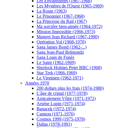
Les Envahisseurs (1967-1968)
Les Mystères de l'Ouest (1965-1969)
La Route (1963)
Le Prisonnier (1967-1968)
La Princesse du Rail (1967)
Ma sorcière bien-aimée (1964-1972)
Mission Impossible (1966-1973)
Maigret Jean Richard (1967-1990)
Opération Vol (1968-1970)
Saga James Bond (1962-...)
Saga Jean-Paul Belmondo
Saga Louis de Funès
Le Saint (1962-1969)
Sherlock Holmes Peter BBC (1968)
Star Trek (1966-1969)
Le Virginien (1962-1971)
Années 1970
200 dollars plus les frais (1974-1980)
L'âge de cristal (1977-1978)
Amicalement Vôtre (1971-1972)
Arsène Lupin (1971-1974)
Banacek (1972-1974)
Cannon (1971-1976)
Cosmos 1999 (1975-1978)
Dallas (1978-1991)