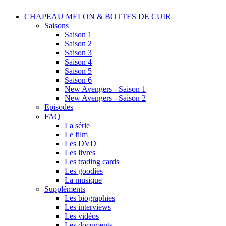
CHAPEAU MELON & BOTTES DE CUIR
Saisons
Saison 1
Saison 2
Saison 3
Saison 4
Saison 5
Saison 6
New Avengers - Saison 1
New Avengers - Saison 2
Episodes
FAQ
La série
Le film
Les DVD
Les livres
Les trading cards
Les goodies
La musique
Suppléments
Les biographies
Les interviews
Les vidéos
Les documents