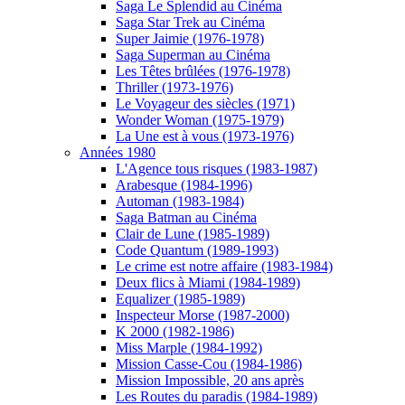
Saga Le Splendid au Cinéma
Saga Star Trek au Cinéma
Super Jaimie (1976-1978)
Saga Superman au Cinéma
Les Têtes brûlées (1976-1978)
Thriller (1973-1976)
Le Voyageur des siècles (1971)
Wonder Woman (1975-1979)
La Une est à vous (1973-1976)
Années 1980
L'Agence tous risques (1983-1987)
Arabesque (1984-1996)
Automan (1983-1984)
Saga Batman au Cinéma
Clair de Lune (1985-1989)
Code Quantum (1989-1993)
Le crime est notre affaire (1983-1984)
Deux flics à Miami (1984-1989)
Equalizer (1985-1989)
Inspecteur Morse (1987-2000)
K 2000 (1982-1986)
Miss Marple (1984-1992)
Mission Casse-Cou (1984-1986)
Mission Impossible, 20 ans après
Les Routes du paradis (1984-1989)