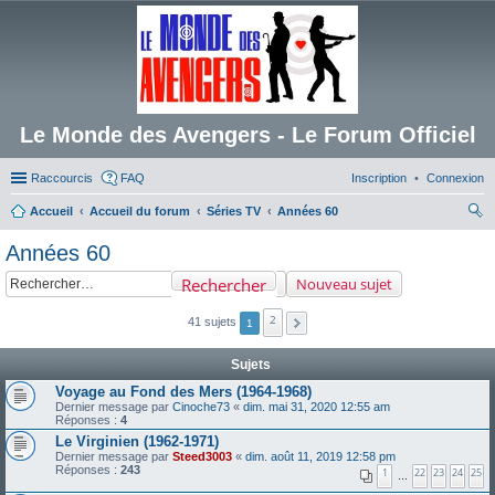
Le Monde des Avengers - Le Forum Officiel
Raccourcis
FAQ
Inscription
Connexion
Accueil
Accueil du forum
Séries TV
Années 60
ec
Années 60
her
Rechercher
Nouveau sujet
ch
er
2
41 sujets
1
Sujets
Voyage au Fond des Mers (1964-1968)
Dernier message par
Cinoche73
«
dim. mai 31, 2020 12:55 am
Réponses :
4
Le Virginien (1962-1971)
Dernier message par
Steed3003
«
dim. août 11, 2019 12:58 pm
Réponses :
243
1
22
23
24
25
…