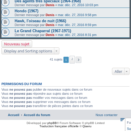
Des agents très spéciaux (1964-1968)
Dernier message par
Denis
«
mar. déc. 27, 2016 10:03 pm
Hondo (1967)
Dernier message par
Denis
«
mar. déc. 27, 2016 9:58 pm
Hawk, l'oiseau de nuit (1966)
Dernier message par
Denis
«
mar. déc. 27, 2016 8:59 pm
Le Grand Chaparral (1967-1971)
Dernier message par
Denis
«
mar. déc. 27, 2016 8:31 pm
Nouveau sujet
Display and Sorting options
2
41 sujets
1
Aller
PERMISSIONS DU FORUM
Vous
ne pouvez pas
publier de nouveaux sujets dans ce forum
Vous
ne pouvez pas
répondre aux sujets dans ce forum
Vous
ne pouvez pas
modifier vos messages dans ce forum
Vous
ne pouvez pas
supprimer vos messages dans ce forum
Vous
ne pouvez pas
transférer de pièces jointes dans ce forum
Accueil
Accueil du forum
Nous contacter
Fu
Développé par
phpBB
® Forum Software © phpBB Limited
Traduction française officielle
©
Qiaeru
Su