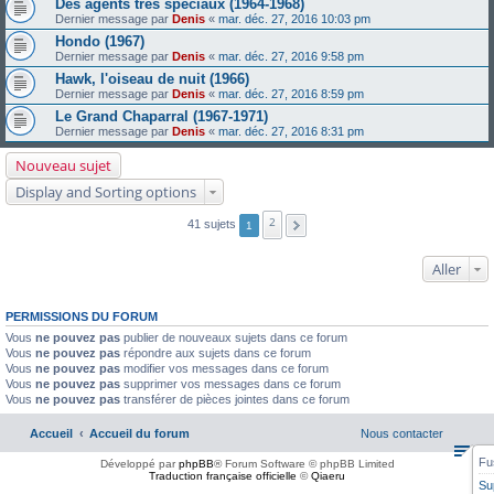
Des agents très spéciaux (1964-1968)
Dernier message par
Denis
«
mar. déc. 27, 2016 10:03 pm
Hondo (1967)
Dernier message par
Denis
«
mar. déc. 27, 2016 9:58 pm
Hawk, l'oiseau de nuit (1966)
Dernier message par
Denis
«
mar. déc. 27, 2016 8:59 pm
Le Grand Chaparral (1967-1971)
Dernier message par
Denis
«
mar. déc. 27, 2016 8:31 pm
Nouveau sujet
Display and Sorting options
2
41 sujets
1
Aller
PERMISSIONS DU FORUM
Vous
ne pouvez pas
publier de nouveaux sujets dans ce forum
Vous
ne pouvez pas
répondre aux sujets dans ce forum
Vous
ne pouvez pas
modifier vos messages dans ce forum
Vous
ne pouvez pas
supprimer vos messages dans ce forum
Vous
ne pouvez pas
transférer de pièces jointes dans ce forum
Accueil
Accueil du forum
Nous contacter
Fu
Développé par
phpBB
® Forum Software © phpBB Limited
Traduction française officielle
©
Qiaeru
Su