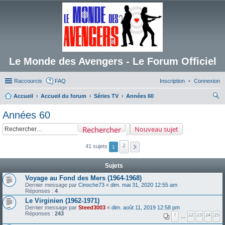
Le Monde des Avengers - Le Forum Officiel
Raccourcis
FAQ
Inscription
Connexion
Accueil
Accueil du forum
Séries TV
Années 60
ec
Années 60
her
Rechercher
Nouveau sujet
ch
er
2
41 sujets
1
Sujets
Voyage au Fond des Mers (1964-1968)
Dernier message par
Cinoche73
«
dim. mai 31, 2020 12:55 am
Réponses :
4
Le Virginien (1962-1971)
Dernier message par
Steed3003
«
dim. août 11, 2019 12:58 pm
Réponses :
243
1
22
23
24
25
…