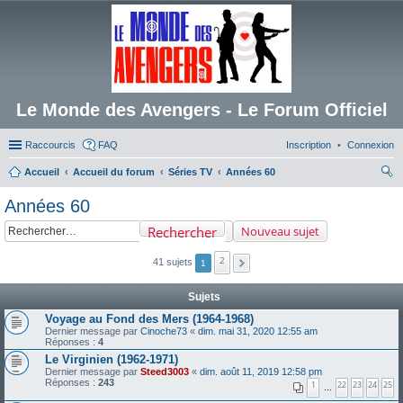
Le Monde des Avengers - Le Forum Officiel
Raccourcis
FAQ
Inscription
Connexion
Accueil
Accueil du forum
Séries TV
Années 60
ec
Années 60
her
Rechercher
Nouveau sujet
ch
er
2
41 sujets
1
Sujets
Voyage au Fond des Mers (1964-1968)
Dernier message par
Cinoche73
«
dim. mai 31, 2020 12:55 am
Réponses :
4
Le Virginien (1962-1971)
Dernier message par
Steed3003
«
dim. août 11, 2019 12:58 pm
Réponses :
243
1
22
23
24
25
…