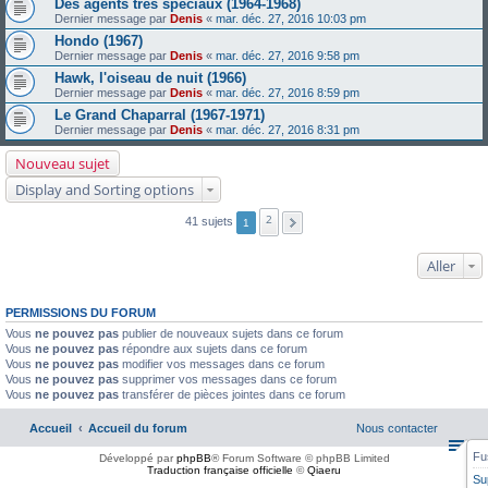
Des agents très spéciaux (1964-1968)
Dernier message par
Denis
«
mar. déc. 27, 2016 10:03 pm
Hondo (1967)
Dernier message par
Denis
«
mar. déc. 27, 2016 9:58 pm
Hawk, l'oiseau de nuit (1966)
Dernier message par
Denis
«
mar. déc. 27, 2016 8:59 pm
Le Grand Chaparral (1967-1971)
Dernier message par
Denis
«
mar. déc. 27, 2016 8:31 pm
Nouveau sujet
Display and Sorting options
2
41 sujets
1
Aller
PERMISSIONS DU FORUM
Vous
ne pouvez pas
publier de nouveaux sujets dans ce forum
Vous
ne pouvez pas
répondre aux sujets dans ce forum
Vous
ne pouvez pas
modifier vos messages dans ce forum
Vous
ne pouvez pas
supprimer vos messages dans ce forum
Vous
ne pouvez pas
transférer de pièces jointes dans ce forum
Accueil
Accueil du forum
Nous contacter
Fu
Développé par
phpBB
® Forum Software © phpBB Limited
Traduction française officielle
©
Qiaeru
Su