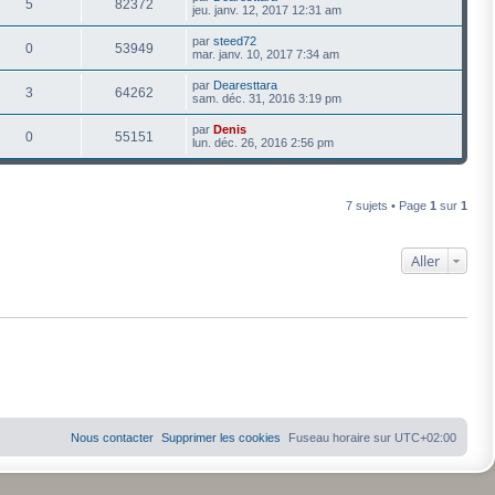
5
82372
jeu. janv. 12, 2017 12:31 am
par
steed72
0
53949
mar. janv. 10, 2017 7:34 am
par
Dearesttara
3
64262
sam. déc. 31, 2016 3:19 pm
par
Denis
0
55151
lun. déc. 26, 2016 2:56 pm
7 sujets • Page
1
sur
1
Aller
Nous contacter
Supprimer les cookies
Fuseau horaire sur
UTC+02:00