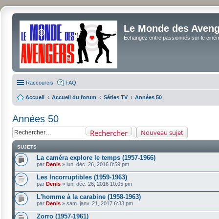
Le Monde des Avenge
Échangez entre passionnés sur le cinéma 
Raccourcis
FAQ
Accueil
Accueil du forum
Séries TV
Années 50
Années 50
Rechercher
Nouveau sujet
SUJETS
La caméra explore le temps (1957-1966)
par
Denis
»
lun. déc. 26, 2016 8:59 pm
Les Incorruptibles (1959-1963)
par
Denis
»
lun. déc. 26, 2016 10:05 pm
L'homme à la carabine (1958-1963)
par
Denis
»
sam. janv. 21, 2017 6:33 pm
Zorro (1957-1961)