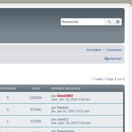
Inscription
Connexion
Rechercher
7 sujets • Page
1
sur
1
RÉPONSES
VUES
DERNIER MESSAGE
par
Steed3003
6
109304
sam. avr. 13, 2019 4:00 pm
par
Patricks
4
67046
jeu. juin 01, 2017 10:21 pm
par
steed72
1
53789
mar. janv. 24, 2017 5:03 am
par
Dearesttara