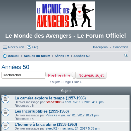
Le Monde des Avengers - Le Forum Officiel
Raccourcis
FAQ
Inscription
Connexion
Accueil
Accueil du forum
Séries TV
Années 50
ec
Années 50
her
Rechercher
Nouveau sujet
ch
7 sujets • Page
1
sur
1
er
Sujets
La caméra explore le temps (1957-1966)
Dernier message par
Steed3003
«
sam. avr. 13, 2019 4:00 pm
Réponses :
6
Les Incorruptibles (1959-1963)
Dernier message par
Patricks
«
jeu. juin 01, 2017 10:21 pm
Réponses :
4
L'homme à la carabine (1958-1963)
Dernier message par
steed72
«
mar. janv. 24, 2017 5:03 am