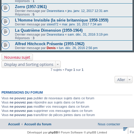
Réponses :
1
Zorro (1957-1961)
Dernier message par
Dearesttara
«
jeu. janv. 12, 2017 12:31 am
Réponses :
5
L'Homme Invisible (la série britannique 1958-1959)
Dernier message par
steed72
«
mar. janv. 10, 2017 7:34 am
La Quatrième Dimension (1959-1964)
Dernier message par
Dearesttara
«
sam. déc. 31, 2016 3:19 pm
Réponses :
3
Alfred Hitchcock Présente (1955-1962)
Dernier message par
Denis
«
lun. déc. 26, 2016 2:56 pm
Nouveau sujet
Display and Sorting options
7 sujets • Page
1
sur
1
Aller
PERMISSIONS DU FORUM
Vous
ne pouvez pas
publier de nouveaux sujets dans ce forum
Vous
ne pouvez pas
répondre aux sujets dans ce forum
Vous
ne pouvez pas
modifier vos messages dans ce forum
Vous
ne pouvez pas
supprimer vos messages dans ce forum
Vous
ne pouvez pas
transférer de pièces jointes dans ce forum
Accueil
Accueil du forum
Nous contacter
Fu
Développé par
phpBB
® Forum Software © phpBB Limited