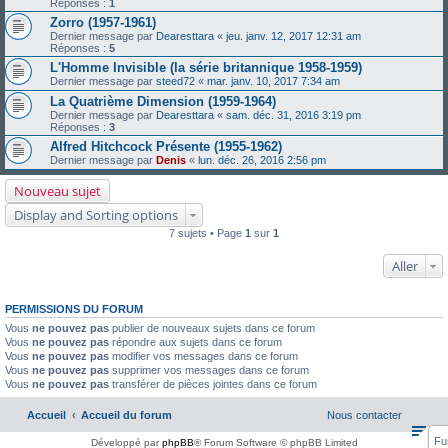
Réponses :
1
Zorro (1957-1961)
Dernier message par
Dearesttara
«
jeu. janv. 12, 2017 12:31 am
Réponses :
5
L'Homme Invisible (la série britannique 1958-1959)
Dernier message par
steed72
«
mar. janv. 10, 2017 7:34 am
La Quatrième Dimension (1959-1964)
Dernier message par
Dearesttara
«
sam. déc. 31, 2016 3:19 pm
Réponses :
3
Alfred Hitchcock Présente (1955-1962)
Dernier message par
Denis
«
lun. déc. 26, 2016 2:56 pm
Nouveau sujet
Display and Sorting options
7 sujets • Page
1
sur
1
Aller
PERMISSIONS DU FORUM
Vous
ne pouvez pas
publier de nouveaux sujets dans ce forum
Vous
ne pouvez pas
répondre aux sujets dans ce forum
Vous
ne pouvez pas
modifier vos messages dans ce forum
Vous
ne pouvez pas
supprimer vos messages dans ce forum
Vous
ne pouvez pas
transférer de pièces jointes dans ce forum
Accueil
Accueil du forum
Nous contacter
Fu
Développé par
phpBB
® Forum Software © phpBB Limited