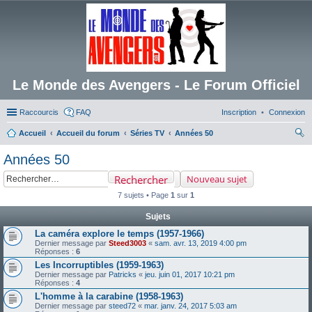
Le Monde des Avengers - Le Forum Officiel
Raccourcis
FAQ
Inscription
Connexion
Accueil
Accueil du forum
Séries TV
Années 50
ec
Années 50
her
Rechercher
Nouveau sujet
ch
7 sujets • Page
1
sur
1
er
Sujets
La caméra explore le temps (1957-1966)
Dernier message par
Steed3003
«
sam. avr. 13, 2019 4:00 pm
Réponses :
6
Les Incorruptibles (1959-1963)
Dernier message par
Patricks
«
jeu. juin 01, 2017 10:21 pm
Réponses :
4
L'homme à la carabine (1958-1963)
Dernier message par
steed72
«
mar. janv. 24, 2017 5:03 am