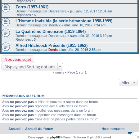
Réponses :
1
Zorro (1957-1961)
Dernier message par
Dearesttara
«
jeu. janv. 12, 2017 12:31 am
Réponses :
5
L'Homme Invisible (la série britannique 1958-1959)
Dernier message par
steed72
«
mar. janv. 10, 2017 7:34 am
La Quatrième Dimension (1959-1964)
Dernier message par
Dearesttara
«
sam. déc. 31, 2016 3:19 pm
Réponses :
3
Alfred Hitchcock Présente (1955-1962)
Dernier message par
Denis
«
lun. déc. 26, 2016 2:56 pm
Nouveau sujet
Display and Sorting options
7 sujets • Page
1
sur
1
Aller
PERMISSIONS DU FORUM
Vous
ne pouvez pas
publier de nouveaux sujets dans ce forum
Vous
ne pouvez pas
répondre aux sujets dans ce forum
Vous
ne pouvez pas
modifier vos messages dans ce forum
Vous
ne pouvez pas
supprimer vos messages dans ce forum
Vous
ne pouvez pas
transférer de pièces jointes dans ce forum
Accueil
Accueil du forum
Nous contacter
Fu
Développé par
phpBB
® Forum Software © phpBB Limited