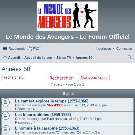
Le Monde des Avengers - Le Forum Officiel
Raccourcis
FAQ
Inscription
Connexion
Accueil
Accueil du forum
Séries TV
Années 50
ec
Années 50
her
Rechercher
Nouveau sujet
ch
7 sujets • Page
1
sur
1
er
Sujets
La caméra explore le temps (1957-1966)
Dernier message par
Steed3003
«
sam. avr. 13, 2019 4:00 pm
Réponses :
6
Les Incorruptibles (1959-1963)
Dernier message par
Patricks
«
jeu. juin 01, 2017 10:21 pm
Réponses :
4
L'homme à la carabine (1958-1963)
Dernier message par
steed72
«
mar. janv. 24, 2017 5:03 am