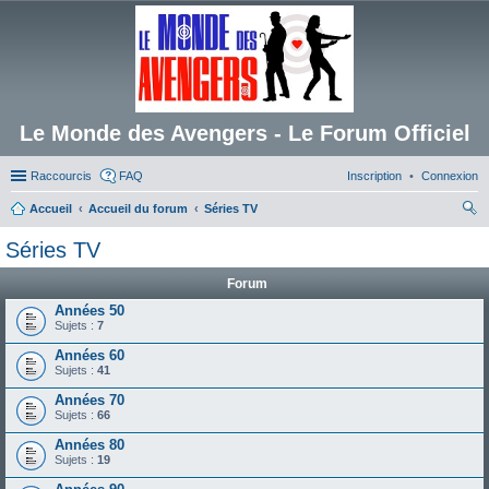
Le Monde des Avengers - Le Forum Officiel
Raccourcis
FAQ
Inscription
Connexion
Accueil
Accueil du forum
Séries TV
ec
Séries TV
her
Forum
ch
Années 50
er
Sujets :
7
Années 60
Sujets :
41
Années 70
Sujets :
66
Années 80
Sujets :
19