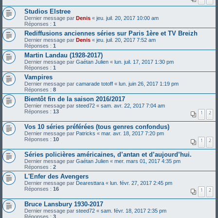
Studios Elstree
Dernier message par
Denis
«
jeu. juil. 20, 2017 10:00 am
Réponses :
1
Rediffusions anciennes séries sur Paris 1ère et TV Breizh
Dernier message par
Denis
«
jeu. juil. 20, 2017 7:52 am
Réponses :
1
Martin Landau (1928-2017)
Dernier message par
Gaétan Julien
«
lun. juil. 17, 2017 1:30 pm
Réponses :
1
Vampires
Dernier message par
camarade totoff
«
lun. juin 26, 2017 1:19 pm
Réponses :
8
Bientôt fin de la saison 2016/2017
Dernier message par
steed72
«
sam. avr. 22, 2017 7:04 am
Réponses :
13
1
2
Vos 10 séries préférées (tous genres confondus)
Dernier message par
Patricks
«
mar. avr. 18, 2017 7:20 pm
Réponses :
10
1
2
Séries policières américaines, d’antan et d’aujourd’hui.
Dernier message par
Gaétan Julien
«
mer. mars 01, 2017 4:35 pm
Réponses :
2
L'Enfer des Avengers
Dernier message par
Dearesttara
«
lun. févr. 27, 2017 2:45 pm
Réponses :
16
1
2
Bruce Lansbury 1930-2017
Dernier message par
steed72
«
sam. févr. 18, 2017 2:35 pm
Réponses :
3