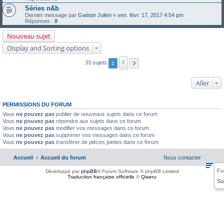
Séries n&b
Dernier message par
Gaétan Julien
«
ven. févr. 17, 2017 4:54 pm
Réponses :
8
Nouveau sujet
Display and Sorting options
2
33 sujets
1
Aller
PERMISSIONS DU FORUM
Vous
ne pouvez pas
publier de nouveaux sujets dans ce forum
Vous
ne pouvez pas
répondre aux sujets dans ce forum
Vous
ne pouvez pas
modifier vos messages dans ce forum
Vous
ne pouvez pas
supprimer vos messages dans ce forum
Vous
ne pouvez pas
transférer de pièces jointes dans ce forum
Accueil
Accueil du forum
Nous contacter
Fu
Développé par
phpBB
® Forum Software © phpBB Limited
Traduction française officielle
©
Qiaeru
Su