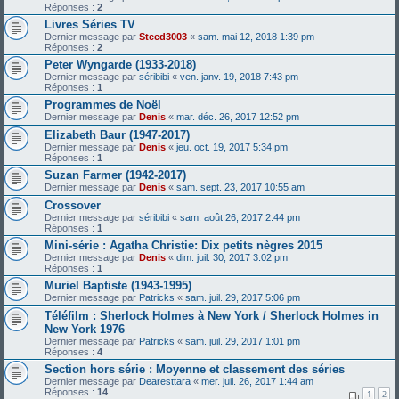
Réponses :
2
Livres Séries TV
Dernier message par
Steed3003
«
sam. mai 12, 2018 1:39 pm
Réponses :
2
Peter Wyngarde (1933-2018)
Dernier message par
séribibi
«
ven. janv. 19, 2018 7:43 pm
Réponses :
1
Programmes de Noël
Dernier message par
Denis
«
mar. déc. 26, 2017 12:52 pm
Elizabeth Baur (1947-2017)
Dernier message par
Denis
«
jeu. oct. 19, 2017 5:34 pm
Réponses :
1
Suzan Farmer (1942-2017)
Dernier message par
Denis
«
sam. sept. 23, 2017 10:55 am
Crossover
Dernier message par
séribibi
«
sam. août 26, 2017 2:44 pm
Réponses :
1
Mini-série : Agatha Christie: Dix petits nègres 2015
Dernier message par
Denis
«
dim. juil. 30, 2017 3:02 pm
Réponses :
1
Muriel Baptiste (1943-1995)
Dernier message par
Patricks
«
sam. juil. 29, 2017 5:06 pm
Téléfilm : Sherlock Holmes à New York / Sherlock Holmes in
New York 1976
Dernier message par
Patricks
«
sam. juil. 29, 2017 1:01 pm
Réponses :
4
Section hors série : Moyenne et classement des séries
Dernier message par
Dearesttara
«
mer. juil. 26, 2017 1:44 am
Réponses :
14
1
2