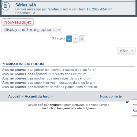
Séries n&b
Dernier message par
Gaétan Julien
«
ven. févr. 17, 2017 4:54 pm
Réponses :
8
Nouveau sujet
Display and Sorting options
2
33 sujets
1
Aller
PERMISSIONS DU FORUM
Vous
ne pouvez pas
publier de nouveaux sujets dans ce forum
Vous
ne pouvez pas
répondre aux sujets dans ce forum
Vous
ne pouvez pas
modifier vos messages dans ce forum
Vous
ne pouvez pas
supprimer vos messages dans ce forum
Vous
ne pouvez pas
transférer de pièces jointes dans ce forum
Accueil
Accueil du forum
Nous contacter
Fu
Développé par
phpBB
® Forum Software © phpBB Limited
Traduction française officielle
©
Qiaeru
Su