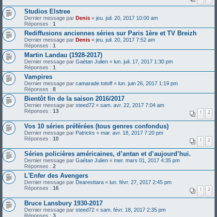
Studios Elstree
Dernier message par
Denis
«
jeu. juil. 20, 2017 10:00 am
Réponses :
1
Rediffusions anciennes séries sur Paris 1ère et TV Breizh
Dernier message par
Denis
«
jeu. juil. 20, 2017 7:52 am
Réponses :
1
Martin Landau (1928-2017)
Dernier message par
Gaétan Julien
«
lun. juil. 17, 2017 1:30 pm
Réponses :
1
Vampires
Dernier message par
camarade totoff
«
lun. juin 26, 2017 1:19 pm
Réponses :
8
Bientôt fin de la saison 2016/2017
Dernier message par
steed72
«
sam. avr. 22, 2017 7:04 am
Réponses :
13
1
2
Vos 10 séries préférées (tous genres confondus)
Dernier message par
Patricks
«
mar. avr. 18, 2017 7:20 pm
Réponses :
10
1
2
Séries policières américaines, d’antan et d’aujourd’hui.
Dernier message par
Gaétan Julien
«
mer. mars 01, 2017 4:35 pm
Réponses :
2
L'Enfer des Avengers
Dernier message par
Dearesttara
«
lun. févr. 27, 2017 2:45 pm
Réponses :
16
1
2
Bruce Lansbury 1930-2017
Dernier message par
steed72
«
sam. févr. 18, 2017 2:35 pm
Réponses :
3