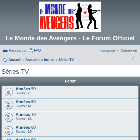
Le Monde des Avengers - Le Forum Officiel
Raccourcis
FAQ
Inscription
Connexion
Accueil
Accueil du forum
Séries TV
ec
Séries TV
her
Forum
ch
Années 50
er
Sujets :
7
Années 60
Sujets :
41
Années 70
Sujets :
66
Années 80
Sujets :
19