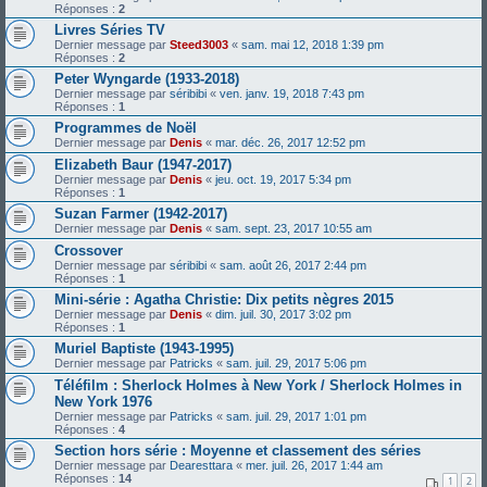
Réponses :
2
Livres Séries TV
Dernier message par
Steed3003
«
sam. mai 12, 2018 1:39 pm
Réponses :
2
Peter Wyngarde (1933-2018)
Dernier message par
séribibi
«
ven. janv. 19, 2018 7:43 pm
Réponses :
1
Programmes de Noël
Dernier message par
Denis
«
mar. déc. 26, 2017 12:52 pm
Elizabeth Baur (1947-2017)
Dernier message par
Denis
«
jeu. oct. 19, 2017 5:34 pm
Réponses :
1
Suzan Farmer (1942-2017)
Dernier message par
Denis
«
sam. sept. 23, 2017 10:55 am
Crossover
Dernier message par
séribibi
«
sam. août 26, 2017 2:44 pm
Réponses :
1
Mini-série : Agatha Christie: Dix petits nègres 2015
Dernier message par
Denis
«
dim. juil. 30, 2017 3:02 pm
Réponses :
1
Muriel Baptiste (1943-1995)
Dernier message par
Patricks
«
sam. juil. 29, 2017 5:06 pm
Téléfilm : Sherlock Holmes à New York / Sherlock Holmes in
New York 1976
Dernier message par
Patricks
«
sam. juil. 29, 2017 1:01 pm
Réponses :
4
Section hors série : Moyenne et classement des séries
Dernier message par
Dearesttara
«
mer. juil. 26, 2017 1:44 am
Réponses :
14
1
2