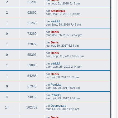
par
Denis
2
61291
mer. oct. 31, 2018 5:43 pm
par
Steed3003
2
62862
sam. mai 12, 2018 1:39 pm
par
séribibi
1
51263
ven. janv. 19, 2018 7:43 pm
par
Denis
0
73260
mar. déc. 26, 2017 12:52 pm
par
Denis
1
72879
jeu. oct. 19, 2017 5:34 pm
par
Denis
0
55391
sam. sept. 23, 2017 10:55 am
par
séribibi
1
53888
sam. août 26, 2017 2:44 pm
par
Denis
1
54285
dim. juil. 30, 2017 3:02 pm
par
Patricks
0
57340
sam. juil. 29, 2017 5:06 pm
par
Patricks
4
74912
sam. juil. 29, 2017 1:01 pm
par
Dearesttara
14
162759
mer. juil. 26, 2017 1:44 am
par
Denis