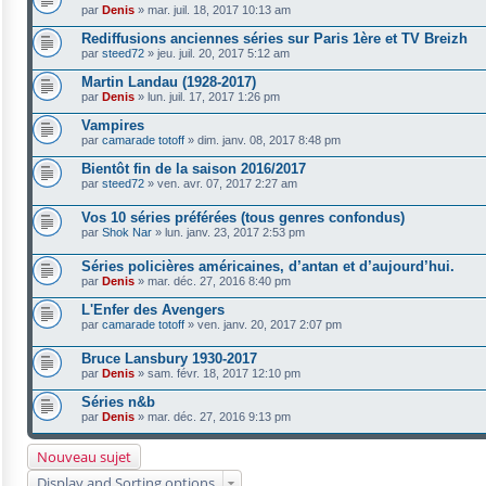
par
Denis
»
mar. juil. 18, 2017 10:13 am
Rediffusions anciennes séries sur Paris 1ère et TV Breizh
par
steed72
»
jeu. juil. 20, 2017 5:12 am
Martin Landau (1928-2017)
par
Denis
»
lun. juil. 17, 2017 1:26 pm
Vampires
par
camarade totoff
»
dim. janv. 08, 2017 8:48 pm
Bientôt fin de la saison 2016/2017
par
steed72
»
ven. avr. 07, 2017 2:27 am
Vos 10 séries préférées (tous genres confondus)
par
Shok Nar
»
lun. janv. 23, 2017 2:53 pm
Séries policières américaines, d’antan et d’aujourd’hui.
par
Denis
»
mar. déc. 27, 2016 8:40 pm
L'Enfer des Avengers
par
camarade totoff
»
ven. janv. 20, 2017 2:07 pm
Bruce Lansbury 1930-2017
par
Denis
»
sam. févr. 18, 2017 12:10 pm
Séries n&b
par
Denis
»
mar. déc. 27, 2016 9:13 pm
Nouveau sujet
Display and Sorting options