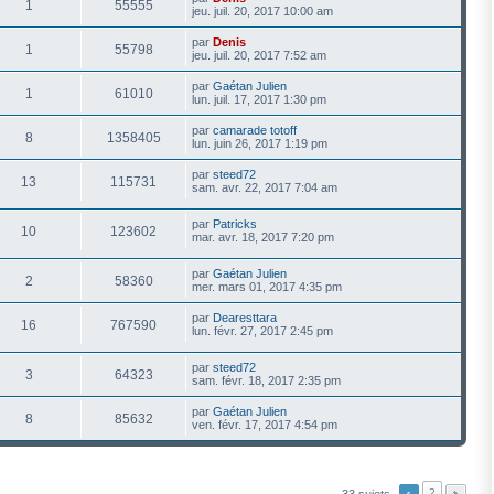
1
55555
jeu. juil. 20, 2017 10:00 am
par
Denis
1
55798
jeu. juil. 20, 2017 7:52 am
par
Gaétan Julien
1
61010
lun. juil. 17, 2017 1:30 pm
par
camarade totoff
8
1358405
lun. juin 26, 2017 1:19 pm
par
steed72
13
115731
sam. avr. 22, 2017 7:04 am
par
Patricks
10
123602
mar. avr. 18, 2017 7:20 pm
par
Gaétan Julien
2
58360
mer. mars 01, 2017 4:35 pm
par
Dearesttara
16
767590
lun. févr. 27, 2017 2:45 pm
par
steed72
3
64323
sam. févr. 18, 2017 2:35 pm
par
Gaétan Julien
8
85632
ven. févr. 17, 2017 4:54 pm
2
33 sujets