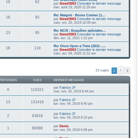
19
62
par
Steed3003
Consulter le dernier message
mer. août 19, 2020 11:29 am
Re: Maigret - Bruno Cremer (1…
18
92
par
Steed3003
Consulter le dernier message
sam. oct. 26, 2019 10:49 am
Re: NCIS : Enquêtes spéciales…
23
95
par
Steed3003
Consulter le dernier message
dim. avr. 11, 2021 1:12 pm
Re: Once Upon a Time (2011-..…
18
119
par
Steed3003
Consulter le dernier message
sam. avr. 04, 2020 11:31 am
2
33 sujets
1
RÉPONSES
VUES
DERNIER MESSAGE
par
Fabrice JF
0
115321
mar. nov. 26, 2019 8:44 pm
par
Fabrice JF
13
131416
lun. nov. 04, 2019 8:40 pm
par
Fabrice JF
2
63618
lun. nov. 04, 2019 8:10 pm
par
Denis
1
68388
lun. nov. 04, 2019 6:08 pm