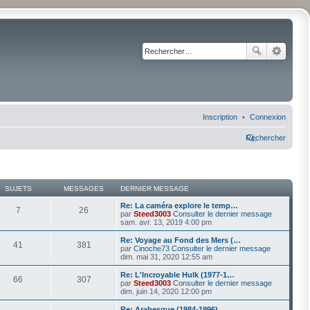
Inscription
Connexion
Rechercher
SUJETS
MESSAGES
DERNIER MESSAGE
Re: La caméra explore le temp…
7
26
par
Steed3003
Consulter le dernier message
sam. avr. 13, 2019 4:00 pm
Re: Voyage au Fond des Mers (…
41
381
par
Cinoche73
Consulter le dernier message
dim. mai 31, 2020 12:55 am
Re: L'Incroyable Hulk (1977-1…
66
307
par
Steed3003
Consulter le dernier message
dim. juin 14, 2020 12:00 pm
Re: Arabesque (1984-1996)