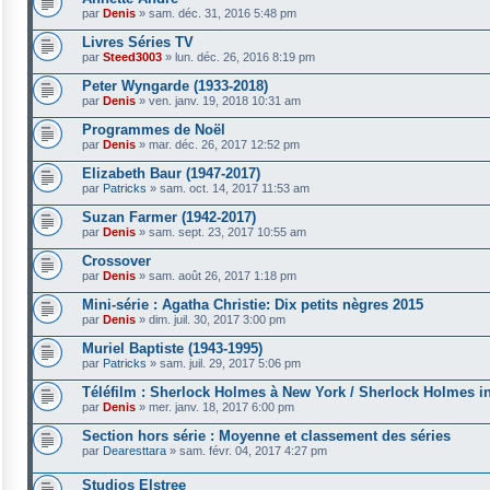
par
Denis
»
sam. déc. 31, 2016 5:48 pm
Livres Séries TV
par
Steed3003
»
lun. déc. 26, 2016 8:19 pm
Peter Wyngarde (1933-2018)
par
Denis
»
ven. janv. 19, 2018 10:31 am
Programmes de Noël
par
Denis
»
mar. déc. 26, 2017 12:52 pm
Elizabeth Baur (1947-2017)
par
Patricks
»
sam. oct. 14, 2017 11:53 am
Suzan Farmer (1942-2017)
par
Denis
»
sam. sept. 23, 2017 10:55 am
Crossover
par
Denis
»
sam. août 26, 2017 1:18 pm
Mini-série : Agatha Christie: Dix petits nègres 2015
par
Denis
»
dim. juil. 30, 2017 3:00 pm
Muriel Baptiste (1943-1995)
par
Patricks
»
sam. juil. 29, 2017 5:06 pm
Téléfilm : Sherlock Holmes à New York / Sherlock Holmes i
par
Denis
»
mer. janv. 18, 2017 6:00 pm
Section hors série : Moyenne et classement des séries
par
Dearesttara
»
sam. févr. 04, 2017 4:27 pm
Studios Elstree