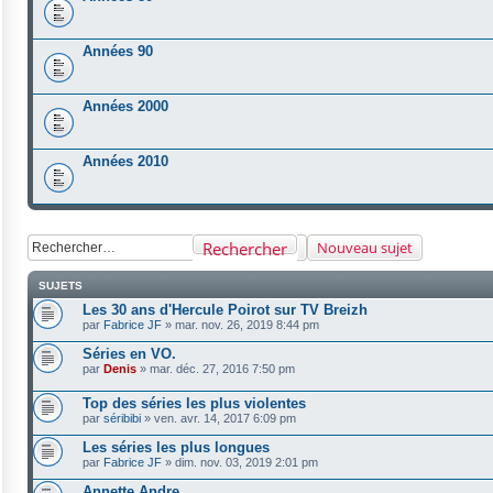
Années 90
Années 2000
Années 2010
Rechercher
Nouveau sujet
SUJETS
Les 30 ans d'Hercule Poirot sur TV Breizh
par
Fabrice JF
»
mar. nov. 26, 2019 8:44 pm
Séries en VO.
par
Denis
»
mar. déc. 27, 2016 7:50 pm
Top des séries les plus violentes
par
séribibi
»
ven. avr. 14, 2017 6:09 pm
Les séries les plus longues
par
Fabrice JF
»
dim. nov. 03, 2019 2:01 pm
Annette Andre