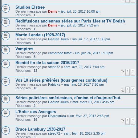
Studios Elstree
Dernier message par
Denis
«
jeu. juil. 20, 2017 10:00 am
Réponses :
1
Rediffusions anciennes séries sur Paris 1ère et TV Breizh
Dernier message par
Denis
«
jeu. juil. 20, 2017 7:52 am
Réponses :
1
Martin Landau (1928-2017)
Dernier message par
Gaétan Julien
«
lun. juil. 17, 2017 1:30 pm
Réponses :
1
Vampires
Dernier message par
camarade totoff
«
lun. juin 26, 2017 1:19 pm
Réponses :
8
Bientôt fin de la saison 2016/2017
Dernier message par
steed72
«
sam. avr. 22, 2017 7:04 am
Réponses :
13
1
2
Vos 10 séries préférées (tous genres confondus)
Dernier message par
Patricks
«
mar. avr. 18, 2017 7:20 pm
Réponses :
10
1
2
Séries policières américaines, d’antan et d’aujourd’hui.
Dernier message par
Gaétan Julien
«
mer. mars 01, 2017 4:35 pm
Réponses :
2
L'Enfer des Avengers
Dernier message par
Dearesttara
«
lun. févr. 27, 2017 2:45 pm
Réponses :
16
1
2
Bruce Lansbury 1930-2017
Dernier message par
steed72
«
sam. févr. 18, 2017 2:35 pm
Réponses :
3