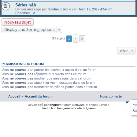
Séries n&b
Dernier message par
Gaétan Julien
«
ven. févr. 17, 2017 4:54 pm
Réponses :
8
Nouveau sujet
Display and Sorting options
2
33 sujets
1
Aller
PERMISSIONS DU FORUM
Vous
ne pouvez pas
publier de nouveaux sujets dans ce forum
Vous
ne pouvez pas
répondre aux sujets dans ce forum
Vous
ne pouvez pas
modifier vos messages dans ce forum
Vous
ne pouvez pas
supprimer vos messages dans ce forum
Vous
ne pouvez pas
transférer de pièces jointes dans ce forum
Accueil
Accueil du forum
Nous contacter
Fu
Développé par
phpBB
® Forum Software © phpBB Limited
Traduction française officielle
©
Qiaeru
Su