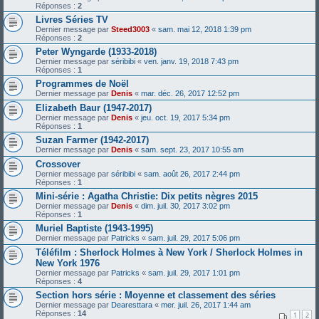
Réponses :
2
Livres Séries TV
Dernier message par
Steed3003
«
sam. mai 12, 2018 1:39 pm
Réponses :
2
Peter Wyngarde (1933-2018)
Dernier message par
séribibi
«
ven. janv. 19, 2018 7:43 pm
Réponses :
1
Programmes de Noël
Dernier message par
Denis
«
mar. déc. 26, 2017 12:52 pm
Elizabeth Baur (1947-2017)
Dernier message par
Denis
«
jeu. oct. 19, 2017 5:34 pm
Réponses :
1
Suzan Farmer (1942-2017)
Dernier message par
Denis
«
sam. sept. 23, 2017 10:55 am
Crossover
Dernier message par
séribibi
«
sam. août 26, 2017 2:44 pm
Réponses :
1
Mini-série : Agatha Christie: Dix petits nègres 2015
Dernier message par
Denis
«
dim. juil. 30, 2017 3:02 pm
Réponses :
1
Muriel Baptiste (1943-1995)
Dernier message par
Patricks
«
sam. juil. 29, 2017 5:06 pm
Téléfilm : Sherlock Holmes à New York / Sherlock Holmes in
New York 1976
Dernier message par
Patricks
«
sam. juil. 29, 2017 1:01 pm
Réponses :
4
Section hors série : Moyenne et classement des séries
Dernier message par
Dearesttara
«
mer. juil. 26, 2017 1:44 am
Réponses :
14
1
2