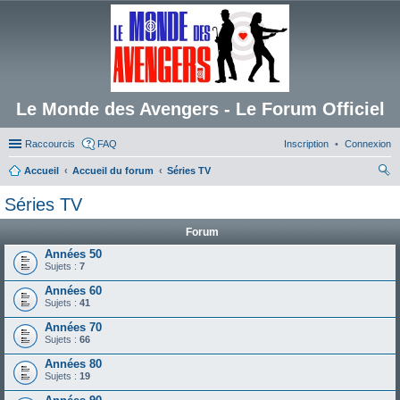
Le Monde des Avengers - Le Forum Officiel
Raccourcis
FAQ
Inscription
Connexion
Accueil
Accueil du forum
Séries TV
ec
Séries TV
her
Forum
ch
Années 50
er
Sujets :
7
Années 60
Sujets :
41
Années 70
Sujets :
66
Années 80
Sujets :
19