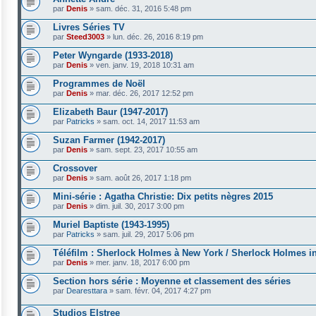
par
Denis
»
sam. déc. 31, 2016 5:48 pm
Livres Séries TV
par
Steed3003
»
lun. déc. 26, 2016 8:19 pm
Peter Wyngarde (1933-2018)
par
Denis
»
ven. janv. 19, 2018 10:31 am
Programmes de Noël
par
Denis
»
mar. déc. 26, 2017 12:52 pm
Elizabeth Baur (1947-2017)
par
Patricks
»
sam. oct. 14, 2017 11:53 am
Suzan Farmer (1942-2017)
par
Denis
»
sam. sept. 23, 2017 10:55 am
Crossover
par
Denis
»
sam. août 26, 2017 1:18 pm
Mini-série : Agatha Christie: Dix petits nègres 2015
par
Denis
»
dim. juil. 30, 2017 3:00 pm
Muriel Baptiste (1943-1995)
par
Patricks
»
sam. juil. 29, 2017 5:06 pm
Téléfilm : Sherlock Holmes à New York / Sherlock Holmes i
par
Denis
»
mer. janv. 18, 2017 6:00 pm
Section hors série : Moyenne et classement des séries
par
Dearesttara
»
sam. févr. 04, 2017 4:27 pm
Studios Elstree