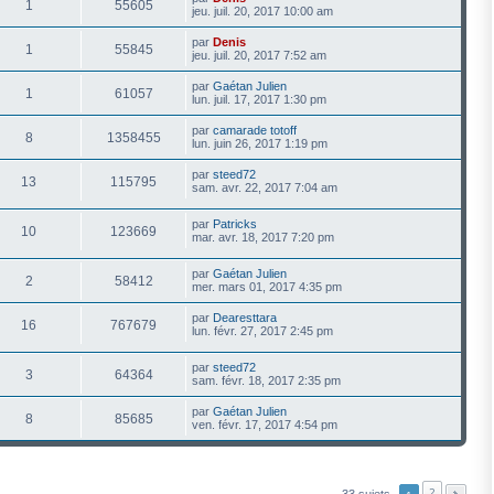
1
55605
jeu. juil. 20, 2017 10:00 am
par
Denis
1
55845
jeu. juil. 20, 2017 7:52 am
par
Gaétan Julien
1
61057
lun. juil. 17, 2017 1:30 pm
par
camarade totoff
8
1358455
lun. juin 26, 2017 1:19 pm
par
steed72
13
115795
sam. avr. 22, 2017 7:04 am
par
Patricks
10
123669
mar. avr. 18, 2017 7:20 pm
par
Gaétan Julien
2
58412
mer. mars 01, 2017 4:35 pm
par
Dearesttara
16
767679
lun. févr. 27, 2017 2:45 pm
par
steed72
3
64364
sam. févr. 18, 2017 2:35 pm
par
Gaétan Julien
8
85685
ven. févr. 17, 2017 4:54 pm
2
33 sujets