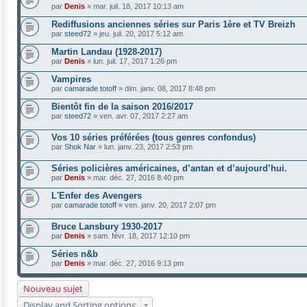
par
Denis
»
mar. juil. 18, 2017 10:13 am
Rediffusions anciennes séries sur Paris 1ère et TV Breizh
par
steed72
»
jeu. juil. 20, 2017 5:12 am
Martin Landau (1928-2017)
par
Denis
»
lun. juil. 17, 2017 1:26 pm
Vampires
par
camarade totoff
»
dim. janv. 08, 2017 8:48 pm
Bientôt fin de la saison 2016/2017
par
steed72
»
ven. avr. 07, 2017 2:27 am
Vos 10 séries préférées (tous genres confondus)
par
Shok Nar
»
lun. janv. 23, 2017 2:53 pm
Séries policières américaines, d’antan et d’aujourd’hui.
par
Denis
»
mar. déc. 27, 2016 8:40 pm
L'Enfer des Avengers
par
camarade totoff
»
ven. janv. 20, 2017 2:07 pm
Bruce Lansbury 1930-2017
par
Denis
»
sam. févr. 18, 2017 12:10 pm
Séries n&b
par
Denis
»
mar. déc. 27, 2016 9:13 pm
Nouveau sujet
Display and Sorting options