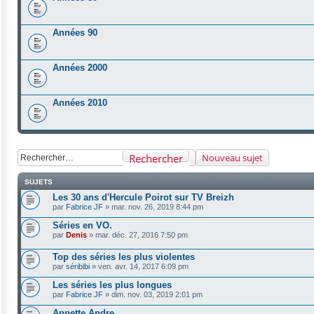
Années 90
Années 2000
Années 2010
Rechercher
Nouveau sujet
SUJETS
Les 30 ans d'Hercule Poirot sur TV Breizh
par
Fabrice JF
»
mar. nov. 26, 2019 8:44 pm
Séries en VO.
par
Denis
»
mar. déc. 27, 2016 7:50 pm
Top des séries les plus violentes
par
séribibi
»
ven. avr. 14, 2017 6:09 pm
Les séries les plus longues
par
Fabrice JF
»
dim. nov. 03, 2019 2:01 pm
Annette Andre