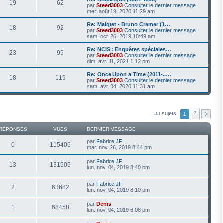
19
62
par
Steed3003
Consulter le dernier message
mer. août 19, 2020 11:29 am
Re: Maigret - Bruno Cremer (1…
18
92
par
Steed3003
Consulter le dernier message
sam. oct. 26, 2019 10:49 am
Re: NCIS : Enquêtes spéciales…
23
95
par
Steed3003
Consulter le dernier message
dim. avr. 11, 2021 1:12 pm
Re: Once Upon a Time (2011-..…
18
119
par
Steed3003
Consulter le dernier message
sam. avr. 04, 2020 11:31 am
2
33 sujets
1
RÉPONSES
VUES
DERNIER MESSAGE
par
Fabrice JF
0
115406
mar. nov. 26, 2019 8:44 pm
par
Fabrice JF
13
131505
lun. nov. 04, 2019 8:40 pm
par
Fabrice JF
2
63682
lun. nov. 04, 2019 8:10 pm
par
Denis
1
68458
lun. nov. 04, 2019 6:08 pm