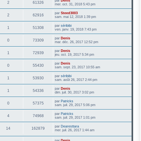
par
Denis
2
61326
mer. oct. 31, 2018 5:43 pm
par
Steed3003
2
62916
sam. mai 12, 2018 1:39 pm
par
séribibi
1
51308
ven. janv. 19, 2018 7:43 pm
par
Denis
0
73309
mar. déc. 26, 2017 12:52 pm
par
Denis
1
72939
jeu. oct. 19, 2017 5:34 pm
par
Denis
0
55430
sam. sept. 23, 2017 10:55 am
par
séribibi
1
53930
sam. août 26, 2017 2:44 pm
par
Denis
1
54336
dim. juil. 30, 2017 3:02 pm
par
Patricks
0
57375
sam. juil. 29, 2017 5:06 pm
par
Patricks
4
74968
sam. juil. 29, 2017 1:01 pm
par
Dearesttara
14
162879
mer. juil. 26, 2017 1:44 am
par
Denis