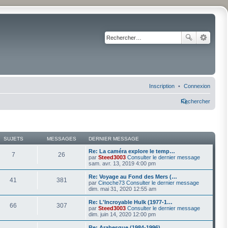
Inscription
Connexion
Rechercher
SUJETS
MESSAGES
DERNIER MESSAGE
Re: La caméra explore le temp…
7
26
par
Steed3003
Consulter le dernier message
sam. avr. 13, 2019 4:00 pm
Re: Voyage au Fond des Mers (…
41
381
par
Cinoche73
Consulter le dernier message
dim. mai 31, 2020 12:55 am
Re: L'Incroyable Hulk (1977-1…
66
307
par
Steed3003
Consulter le dernier message
dim. juin 14, 2020 12:00 pm
Re: Arabesque (1984-1996)