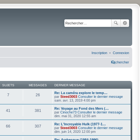
Inscription
Connexion
Rechercher
SUJETS
MESSAGES
DERNIER MESSAGE
Re: La caméra explore le temp…
7
26
par
Steed3003
Consulter le dernier message
sam. avr. 13, 2019 4:00 pm
Re: Voyage au Fond des Mers (…
41
381
par
Cinoche73
Consulter le dernier message
dim. mai 31, 2020 12:55 am
Re: L'Incroyable Hulk (1977-1…
66
307
par
Steed3003
Consulter le dernier message
dim. juin 14, 2020 12:00 pm
Re: Arabesque (1984-1996)