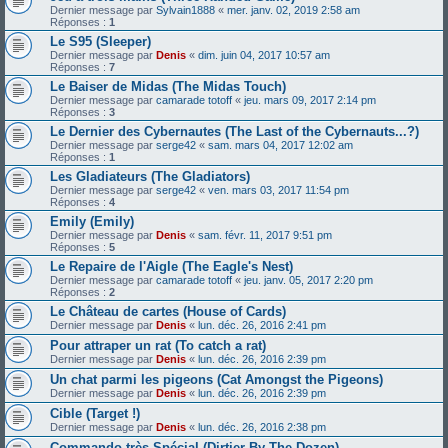
Dernier message par
Sylvain1888
«
mer. janv. 02, 2019 2:58 am
Réponses :
1
Le S95 (Sleeper)
Dernier message par
Denis
«
dim. juin 04, 2017 10:57 am
Réponses :
7
Le Baiser de Midas (The Midas Touch)
Dernier message par
camarade totoff
«
jeu. mars 09, 2017 2:14 pm
Réponses :
3
Le Dernier des Cybernautes (The Last of the Cybernauts...?)
Dernier message par
serge42
«
sam. mars 04, 2017 12:02 am
Réponses :
1
Les Gladiateurs (The Gladiators)
Dernier message par
serge42
«
ven. mars 03, 2017 11:54 pm
Réponses :
4
Emily (Emily)
Dernier message par
Denis
«
sam. févr. 11, 2017 9:51 pm
Réponses :
5
Le Repaire de l'Aigle (The Eagle's Nest)
Dernier message par
camarade totoff
«
jeu. janv. 05, 2017 2:20 pm
Réponses :
2
Le Château de cartes (House of Cards)
Dernier message par
Denis
«
lun. déc. 26, 2016 2:41 pm
Pour attraper un rat (To catch a rat)
Dernier message par
Denis
«
lun. déc. 26, 2016 2:39 pm
Un chat parmi les pigeons (Cat Amongst the Pigeons)
Dernier message par
Denis
«
lun. déc. 26, 2016 2:39 pm
Cible (Target !)
Dernier message par
Denis
«
lun. déc. 26, 2016 2:38 pm
Commando très Spécial (Dirtier By The Dozen)