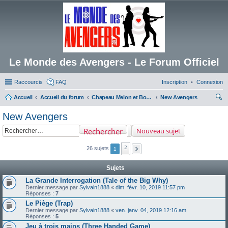
Le Monde des Avengers - Le Forum Officiel
Raccourcis
FAQ
Inscription
Connexion
Accueil
Accueil du forum
Chapeau Melon et Bottes de Cuir
New Avengers
ec
New Avengers
her
Rechercher
Nouveau sujet
ch
er
2
26 sujets
1
Sujets
La Grande Interrogation (Tale of the Big Why)
Dernier message par
Sylvain1888
«
dim. févr. 10, 2019 11:57 pm
Réponses :
7
Le Piège (Trap)
Dernier message par
Sylvain1888
«
ven. janv. 04, 2019 12:16 am
Réponses :
5
Jeu à trois mains (Three Handed Game)