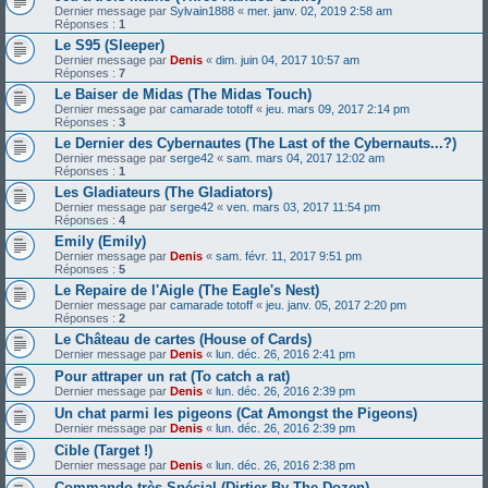
Dernier message par
Sylvain1888
«
mer. janv. 02, 2019 2:58 am
Réponses :
1
Le S95 (Sleeper)
Dernier message par
Denis
«
dim. juin 04, 2017 10:57 am
Réponses :
7
Le Baiser de Midas (The Midas Touch)
Dernier message par
camarade totoff
«
jeu. mars 09, 2017 2:14 pm
Réponses :
3
Le Dernier des Cybernautes (The Last of the Cybernauts...?)
Dernier message par
serge42
«
sam. mars 04, 2017 12:02 am
Réponses :
1
Les Gladiateurs (The Gladiators)
Dernier message par
serge42
«
ven. mars 03, 2017 11:54 pm
Réponses :
4
Emily (Emily)
Dernier message par
Denis
«
sam. févr. 11, 2017 9:51 pm
Réponses :
5
Le Repaire de l'Aigle (The Eagle's Nest)
Dernier message par
camarade totoff
«
jeu. janv. 05, 2017 2:20 pm
Réponses :
2
Le Château de cartes (House of Cards)
Dernier message par
Denis
«
lun. déc. 26, 2016 2:41 pm
Pour attraper un rat (To catch a rat)
Dernier message par
Denis
«
lun. déc. 26, 2016 2:39 pm
Un chat parmi les pigeons (Cat Amongst the Pigeons)
Dernier message par
Denis
«
lun. déc. 26, 2016 2:39 pm
Cible (Target !)
Dernier message par
Denis
«
lun. déc. 26, 2016 2:38 pm
Commando très Spécial (Dirtier By The Dozen)