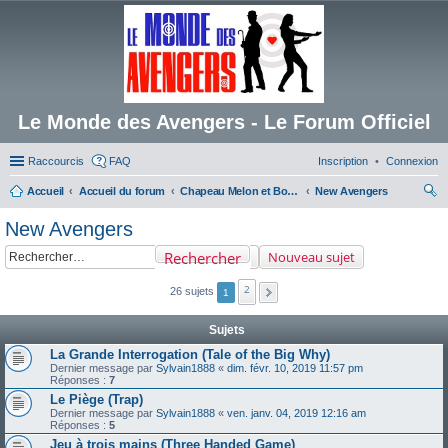
Le Monde des Avengers - Le Forum Officiel
Raccourcis
FAQ
Inscription
Connexion
Accueil
Accueil du forum
Chapeau Melon et Bottes de Cuir
New Avengers
ec
New Avengers
her
Rechercher
Nouveau sujet
ch
er
2
26 sujets
1
Sujets
La Grande Interrogation (Tale of the Big Why)
Dernier message par
Sylvain1888
«
dim. févr. 10, 2019 11:57 pm
Réponses :
7
Le Piège (Trap)
Dernier message par
Sylvain1888
«
ven. janv. 04, 2019 12:16 am
Réponses :
5
Jeu à trois mains (Three Handed Game)