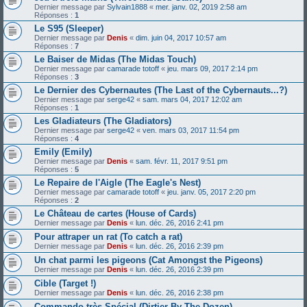
Dernier message par
Sylvain1888
«
mer. janv. 02, 2019 2:58 am
Réponses :
1
Le S95 (Sleeper)
Dernier message par
Denis
«
dim. juin 04, 2017 10:57 am
Réponses :
7
Le Baiser de Midas (The Midas Touch)
Dernier message par
camarade totoff
«
jeu. mars 09, 2017 2:14 pm
Réponses :
3
Le Dernier des Cybernautes (The Last of the Cybernauts...?)
Dernier message par
serge42
«
sam. mars 04, 2017 12:02 am
Réponses :
1
Les Gladiateurs (The Gladiators)
Dernier message par
serge42
«
ven. mars 03, 2017 11:54 pm
Réponses :
4
Emily (Emily)
Dernier message par
Denis
«
sam. févr. 11, 2017 9:51 pm
Réponses :
5
Le Repaire de l'Aigle (The Eagle's Nest)
Dernier message par
camarade totoff
«
jeu. janv. 05, 2017 2:20 pm
Réponses :
2
Le Château de cartes (House of Cards)
Dernier message par
Denis
«
lun. déc. 26, 2016 2:41 pm
Pour attraper un rat (To catch a rat)
Dernier message par
Denis
«
lun. déc. 26, 2016 2:39 pm
Un chat parmi les pigeons (Cat Amongst the Pigeons)
Dernier message par
Denis
«
lun. déc. 26, 2016 2:39 pm
Cible (Target !)
Dernier message par
Denis
«
lun. déc. 26, 2016 2:38 pm
Commando très Spécial (Dirtier By The Dozen)