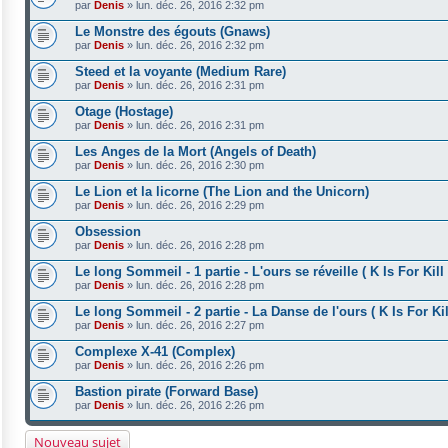
par
Denis
»
lun. déc. 26, 2016 2:32 pm
Le Monstre des égouts (Gnaws)
par
Denis
»
lun. déc. 26, 2016 2:32 pm
Steed et la voyante (Medium Rare)
par
Denis
»
lun. déc. 26, 2016 2:31 pm
Otage (Hostage)
par
Denis
»
lun. déc. 26, 2016 2:31 pm
Les Anges de la Mort (Angels of Death)
par
Denis
»
lun. déc. 26, 2016 2:30 pm
Le Lion et la licorne (The Lion and the Unicorn)
par
Denis
»
lun. déc. 26, 2016 2:29 pm
Obsession
par
Denis
»
lun. déc. 26, 2016 2:28 pm
Le long Sommeil - 1 partie - L'ours se réveille ( K Is For Kill 
par
Denis
»
lun. déc. 26, 2016 2:28 pm
Le long Sommeil - 2 partie - La Danse de l'ours ( K Is For Kil
par
Denis
»
lun. déc. 26, 2016 2:27 pm
Complexe X-41 (Complex)
par
Denis
»
lun. déc. 26, 2016 2:26 pm
Bastion pirate (Forward Base)
par
Denis
»
lun. déc. 26, 2016 2:26 pm
Nouveau sujet