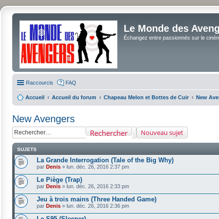
Le Monde des Avenge
Échangez entre passionnés sur le cinéma 
Raccourcis
FAQ
Accueil
Accueil du forum
Chapeau Melon et Bottes de Cuir
New Ave
New Avengers
Rechercher
Nouveau sujet
SUJETS
La Grande Interrogation (Tale of the Big Why)
par
Denis
»
lun. déc. 26, 2016 2:37 pm
Le Piège (Trap)
par
Denis
»
lun. déc. 26, 2016 2:33 pm
Jeu à trois mains (Three Handed Game)
par
Denis
»
lun. déc. 26, 2016 2:36 pm
Le S95 (Sleeper)