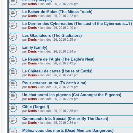
par
Denis
»
lun. déc. 26, 2016 2:35 pm
Le Baiser de Midas (The Midas Touch)
par
Denis
»
lun. déc. 26, 2016 2:22 pm
Le Dernier des Cybernautes (The Last of the Cybernauts...?)
par
Denis
»
lun. déc. 26, 2016 2:40 pm
Les Gladiateurs (The Gladiators)
par
Denis
»
lun. déc. 26, 2016 2:25 pm
Emily (Emily)
par
Denis
»
lun. déc. 26, 2016 2:24 pm
Le Repaire de l'Aigle (The Eagle's Nest)
par
Denis
»
lun. déc. 26, 2016 2:42 pm
Le Château de cartes (House of Cards)
par
Denis
»
lun. déc. 26, 2016 2:41 pm
Pour attraper un rat (To catch a rat)
par
Denis
»
lun. déc. 26, 2016 2:39 pm
Un chat parmi les pigeons (Cat Amongst the Pigeons)
par
Denis
»
lun. déc. 26, 2016 2:39 pm
Cible (Target !)
par
Denis
»
lun. déc. 26, 2016 2:38 pm
Commando très Spécial (Dirtier By The Dozen)
par
Denis
»
lun. déc. 26, 2016 2:34 pm
Méfiez-vous des morts (Dead Men are Dangerous)