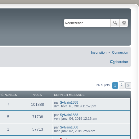
Inscription
Connexion
Rechercher
2
26 sujets
1
RÉPONSES
VUES
DERNIER MESSAGE
par
Sylvain1888
7
101888
dim. févr. 10, 2019 11:57 pm
par
Sylvain1888
5
71738
ven. janv. 04, 2019 12:16 am
par
Sylvain1888
1
57713
mer. janv. 02, 2019 2:58 am