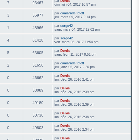
par
Denis
7
93467
dim. juin 04, 2017 10:57 am
par
camarade totoff
3
56977
jeu. mars 09, 2017 2:14 pm
par
serge42
1
48966
sam. mars 04, 2017 12:02 am
par
serge42
4
61428
ven. mars 03, 2017 11:54 pm
par
Denis
5
63605
sam. févr. 11, 2017 9:51 pm
par
camarade totoff
2
51656
jeu. janv. 05, 2017 2:20 pm
par
Denis
0
46662
lun. déc. 26, 2016 2:41 pm
par
Denis
0
53089
lun. déc. 26, 2016 2:39 pm
par
Denis
0
49180
lun. déc. 26, 2016 2:39 pm
par
Denis
0
50736
lun. déc. 26, 2016 2:38 pm
par
Denis
0
49803
lun. déc. 26, 2016 2:34 pm
par
Denis