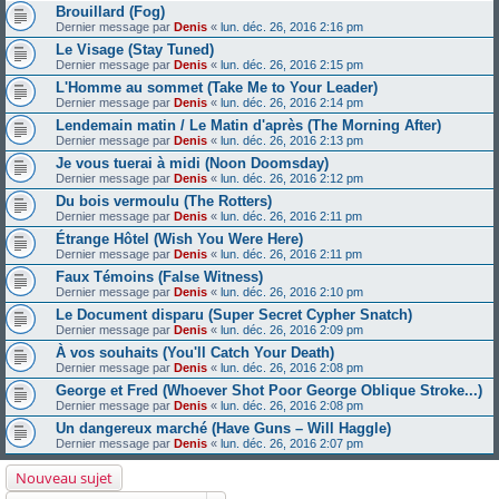
Brouillard (Fog)
Dernier message par
Denis
«
lun. déc. 26, 2016 2:16 pm
Le Visage (Stay Tuned)
Dernier message par
Denis
«
lun. déc. 26, 2016 2:15 pm
L'Homme au sommet (Take Me to Your Leader)
Dernier message par
Denis
«
lun. déc. 26, 2016 2:14 pm
Lendemain matin / Le Matin d'après (The Morning After)
Dernier message par
Denis
«
lun. déc. 26, 2016 2:13 pm
Je vous tuerai à midi (Noon Doomsday)
Dernier message par
Denis
«
lun. déc. 26, 2016 2:12 pm
Du bois vermoulu (The Rotters)
Dernier message par
Denis
«
lun. déc. 26, 2016 2:11 pm
Étrange Hôtel (Wish You Were Here)
Dernier message par
Denis
«
lun. déc. 26, 2016 2:11 pm
Faux Témoins (False Witness)
Dernier message par
Denis
«
lun. déc. 26, 2016 2:10 pm
Le Document disparu (Super Secret Cypher Snatch)
Dernier message par
Denis
«
lun. déc. 26, 2016 2:09 pm
À vos souhaits (You'll Catch Your Death)
Dernier message par
Denis
«
lun. déc. 26, 2016 2:08 pm
George et Fred (Whoever Shot Poor George Oblique Stroke...)
Dernier message par
Denis
«
lun. déc. 26, 2016 2:08 pm
Un dangereux marché (Have Guns – Will Haggle)
Dernier message par
Denis
«
lun. déc. 26, 2016 2:07 pm
Nouveau sujet