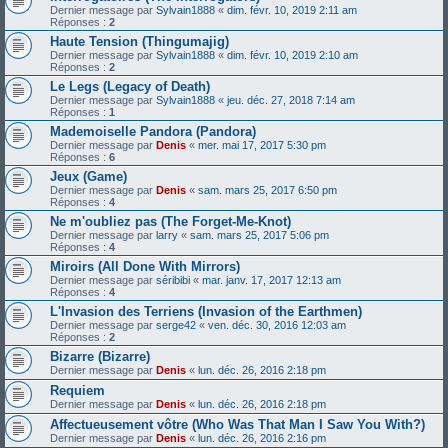
Dernier message par
Sylvain1888
«
dim. févr. 10, 2019 2:11 am
Réponses :
2
Haute Tension (Thingumajig)
Dernier message par
Sylvain1888
«
dim. févr. 10, 2019 2:10 am
Réponses :
2
Le Legs (Legacy of Death)
Dernier message par
Sylvain1888
«
jeu. déc. 27, 2018 7:14 am
Réponses :
1
Mademoiselle Pandora (Pandora)
Dernier message par
Denis
«
mer. mai 17, 2017 5:30 pm
Réponses :
6
Jeux (Game)
Dernier message par
Denis
«
sam. mars 25, 2017 6:50 pm
Réponses :
4
Ne m'oubliez pas (The Forget-Me-Knot)
Dernier message par
larry
«
sam. mars 25, 2017 5:06 pm
Réponses :
4
Miroirs (All Done With Mirrors)
Dernier message par
séribibi
«
mar. janv. 17, 2017 12:13 am
Réponses :
4
L'Invasion des Terriens (Invasion of the Earthmen)
Dernier message par
serge42
«
ven. déc. 30, 2016 12:03 am
Réponses :
2
Bizarre (Bizarre)
Dernier message par
Denis
«
lun. déc. 26, 2016 2:18 pm
Requiem
Dernier message par
Denis
«
lun. déc. 26, 2016 2:18 pm
Affectueusement vôtre (Who Was That Man I Saw You With?)
Dernier message par
Denis
«
lun. déc. 26, 2016 2:16 pm