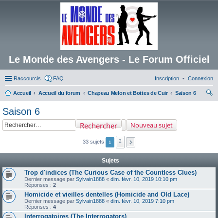
Le Monde des Avengers - Le Forum Officiel
Raccourcis
FAQ
Inscription
Connexion
Accueil
Accueil du forum
Chapeau Melon et Bottes de Cuir
Saison 6
ec
Saison 6
her
Rechercher
Nouveau sujet
ch
er
2
33 sujets
1
Sujets
Trop d'indices (The Curious Case of the Countless Clues)
Dernier message par
Sylvain1888
«
dim. févr. 10, 2019 10:10 pm
Réponses :
2
Homicide et vieilles dentelles (Homicide and Old Lace)
Dernier message par
Sylvain1888
«
dim. févr. 10, 2019 7:10 pm
Réponses :
4
Interrogatoires (The Interrogators)