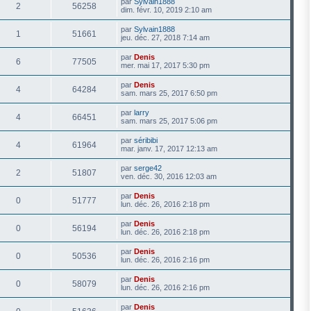
par
Sylvain1888
2
56258
dim. févr. 10, 2019 2:10 am
par
Sylvain1888
1
51661
jeu. déc. 27, 2018 7:14 am
par
Denis
6
77505
mer. mai 17, 2017 5:30 pm
par
Denis
4
64284
sam. mars 25, 2017 6:50 pm
par
larry
4
66451
sam. mars 25, 2017 5:06 pm
par
séribibi
4
61964
mar. janv. 17, 2017 12:13 am
par
serge42
2
51807
ven. déc. 30, 2016 12:03 am
par
Denis
0
51777
lun. déc. 26, 2016 2:18 pm
par
Denis
0
56194
lun. déc. 26, 2016 2:18 pm
par
Denis
0
50536
lun. déc. 26, 2016 2:16 pm
par
Denis
0
58079
lun. déc. 26, 2016 2:16 pm
par
Denis