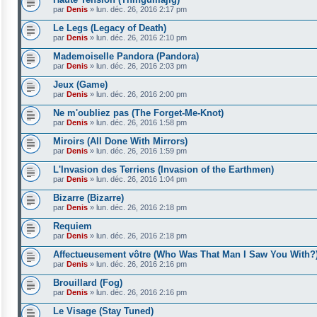
par
Denis
»
lun. déc. 26, 2016 2:17 pm
Le Legs (Legacy of Death)
par
Denis
»
lun. déc. 26, 2016 2:10 pm
Mademoiselle Pandora (Pandora)
par
Denis
»
lun. déc. 26, 2016 2:03 pm
Jeux (Game)
par
Denis
»
lun. déc. 26, 2016 2:00 pm
Ne m'oubliez pas (The Forget-Me-Knot)
par
Denis
»
lun. déc. 26, 2016 1:58 pm
Miroirs (All Done With Mirrors)
par
Denis
»
lun. déc. 26, 2016 1:59 pm
L'Invasion des Terriens (Invasion of the Earthmen)
par
Denis
»
lun. déc. 26, 2016 1:04 pm
Bizarre (Bizarre)
par
Denis
»
lun. déc. 26, 2016 2:18 pm
Requiem
par
Denis
»
lun. déc. 26, 2016 2:18 pm
Affectueusement vôtre (Who Was That Man I Saw You With?
par
Denis
»
lun. déc. 26, 2016 2:16 pm
Brouillard (Fog)
par
Denis
»
lun. déc. 26, 2016 2:16 pm
Le Visage (Stay Tuned)