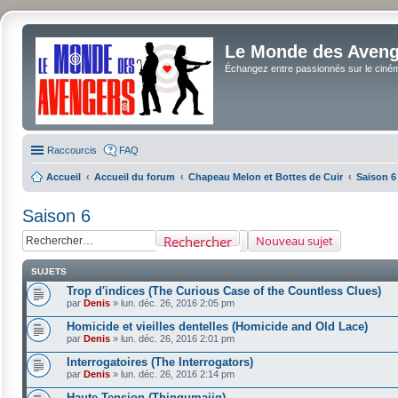
Le Monde des Avenge
Échangez entre passionnés sur le cinéma 
Raccourcis
FAQ
Accueil
Accueil du forum
Chapeau Melon et Bottes de Cuir
Saison 6
Saison 6
Rechercher
Nouveau sujet
SUJETS
Trop d'indices (The Curious Case of the Countless Clues)
par
Denis
»
lun. déc. 26, 2016 2:05 pm
Homicide et vieilles dentelles (Homicide and Old Lace)
par
Denis
»
lun. déc. 26, 2016 2:01 pm
Interrogatoires (The Interrogators)
par
Denis
»
lun. déc. 26, 2016 2:14 pm
Haute Tension (Thingumajig)