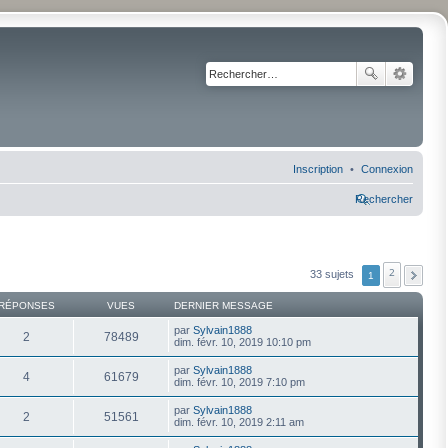
Inscription
Connexion
Rechercher
2
33 sujets
1
RÉPONSES
VUES
DERNIER MESSAGE
par
Sylvain1888
2
78489
dim. févr. 10, 2019 10:10 pm
par
Sylvain1888
4
61679
dim. févr. 10, 2019 7:10 pm
par
Sylvain1888
2
51561
dim. févr. 10, 2019 2:11 am