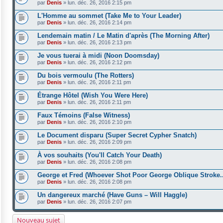
par
Denis
»
lun. déc. 26, 2016 2:15 pm
L'Homme au sommet (Take Me to Your Leader)
par
Denis
»
lun. déc. 26, 2016 2:14 pm
Lendemain matin / Le Matin d'après (The Morning After)
par
Denis
»
lun. déc. 26, 2016 2:13 pm
Je vous tuerai à midi (Noon Doomsday)
par
Denis
»
lun. déc. 26, 2016 2:12 pm
Du bois vermoulu (The Rotters)
par
Denis
»
lun. déc. 26, 2016 2:11 pm
Étrange Hôtel (Wish You Were Here)
par
Denis
»
lun. déc. 26, 2016 2:11 pm
Faux Témoins (False Witness)
par
Denis
»
lun. déc. 26, 2016 2:10 pm
Le Document disparu (Super Secret Cypher Snatch)
par
Denis
»
lun. déc. 26, 2016 2:09 pm
À vos souhaits (You'll Catch Your Death)
par
Denis
»
lun. déc. 26, 2016 2:08 pm
George et Fred (Whoever Shot Poor George Oblique Stroke..
par
Denis
»
lun. déc. 26, 2016 2:08 pm
Un dangereux marché (Have Guns – Will Haggle)
par
Denis
»
lun. déc. 26, 2016 2:07 pm
Nouveau sujet