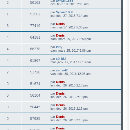
par
Sylvain1888
2
56162
dim. févr. 10, 2019 2:10 am
par
Sylvain1888
1
51562
jeu. déc. 27, 2018 7:14 am
par
Denis
6
77419
mer. mai 17, 2017 5:30 pm
par
Denis
4
64181
sam. mars 25, 2017 6:50 pm
par
larry
4
66278
sam. mars 25, 2017 5:06 pm
par
séribibi
4
61867
mar. janv. 17, 2017 12:13 am
par
serge42
2
51720
ven. déc. 30, 2016 12:03 am
par
Denis
0
51674
lun. déc. 26, 2016 2:18 pm
par
Denis
0
56104
lun. déc. 26, 2016 2:18 pm
par
Denis
0
50445
lun. déc. 26, 2016 2:16 pm
par
Denis
0
57985
lun. déc. 26, 2016 2:16 pm
par
Denis