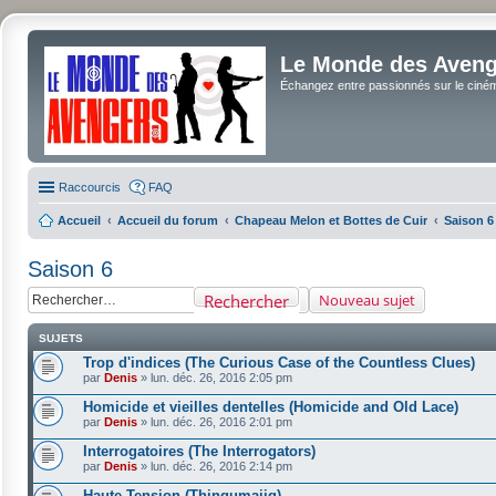
Le Monde des Avenge
Échangez entre passionnés sur le cinéma 
Raccourcis
FAQ
Accueil
Accueil du forum
Chapeau Melon et Bottes de Cuir
Saison 6
Saison 6
Rechercher
Nouveau sujet
SUJETS
Trop d'indices (The Curious Case of the Countless Clues)
par
Denis
»
lun. déc. 26, 2016 2:05 pm
Homicide et vieilles dentelles (Homicide and Old Lace)
par
Denis
»
lun. déc. 26, 2016 2:01 pm
Interrogatoires (The Interrogators)
par
Denis
»
lun. déc. 26, 2016 2:14 pm
Haute Tension (Thingumajig)