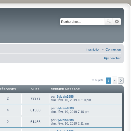
Inscription
Connexion
Rechercher
2
33 sujets
1
RÉPONSES
VUES
DERNIER MESSAGE
par
Sylvain1888
2
78373
dim. févr. 10, 2019 10:10 pm
par
Sylvain1888
4
61580
dim. févr. 10, 2019 7:10 pm
par
Sylvain1888
2
51455
dim. févr. 10, 2019 2:11 am