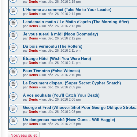
par
Denis
»
lun. déc. 26, 2016 2:15 pm
L'Homme au sommet (Take Me to Your Leader)
par
Denis
»
lun. déc. 26, 2016 2:14 pm
Lendemain matin / Le Matin d'après (The Morning After)
par
Denis
»
lun. déc. 26, 2016 2:13 pm
Je vous tuerai à midi (Noon Doomsday)
par
Denis
»
lun. déc. 26, 2016 2:12 pm
Du bois vermoulu (The Rotters)
par
Denis
»
lun. déc. 26, 2016 2:11 pm
Étrange Hôtel (Wish You Were Here)
par
Denis
»
lun. déc. 26, 2016 2:11 pm
Faux Témoins (False Witness)
par
Denis
»
lun. déc. 26, 2016 2:10 pm
Le Document disparu (Super Secret Cypher Snatch)
par
Denis
»
lun. déc. 26, 2016 2:09 pm
À vos souhaits (You'll Catch Your Death)
par
Denis
»
lun. déc. 26, 2016 2:08 pm
George et Fred (Whoever Shot Poor George Oblique Stroke..
par
Denis
»
lun. déc. 26, 2016 2:08 pm
Un dangereux marché (Have Guns – Will Haggle)
par
Denis
»
lun. déc. 26, 2016 2:07 pm
Nouveau sujet