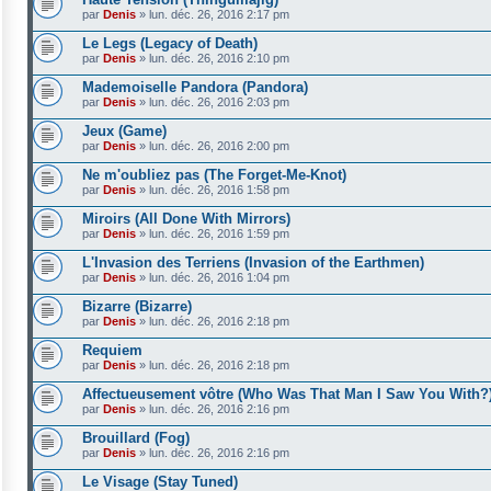
par
Denis
»
lun. déc. 26, 2016 2:17 pm
Le Legs (Legacy of Death)
par
Denis
»
lun. déc. 26, 2016 2:10 pm
Mademoiselle Pandora (Pandora)
par
Denis
»
lun. déc. 26, 2016 2:03 pm
Jeux (Game)
par
Denis
»
lun. déc. 26, 2016 2:00 pm
Ne m'oubliez pas (The Forget-Me-Knot)
par
Denis
»
lun. déc. 26, 2016 1:58 pm
Miroirs (All Done With Mirrors)
par
Denis
»
lun. déc. 26, 2016 1:59 pm
L'Invasion des Terriens (Invasion of the Earthmen)
par
Denis
»
lun. déc. 26, 2016 1:04 pm
Bizarre (Bizarre)
par
Denis
»
lun. déc. 26, 2016 2:18 pm
Requiem
par
Denis
»
lun. déc. 26, 2016 2:18 pm
Affectueusement vôtre (Who Was That Man I Saw You With?
par
Denis
»
lun. déc. 26, 2016 2:16 pm
Brouillard (Fog)
par
Denis
»
lun. déc. 26, 2016 2:16 pm
Le Visage (Stay Tuned)