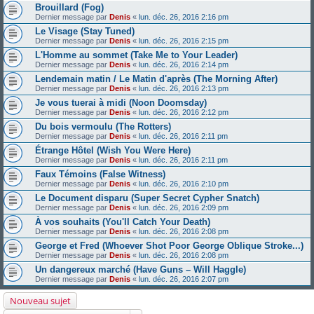
Brouillard (Fog)
Dernier message par
Denis
«
lun. déc. 26, 2016 2:16 pm
Le Visage (Stay Tuned)
Dernier message par
Denis
«
lun. déc. 26, 2016 2:15 pm
L'Homme au sommet (Take Me to Your Leader)
Dernier message par
Denis
«
lun. déc. 26, 2016 2:14 pm
Lendemain matin / Le Matin d'après (The Morning After)
Dernier message par
Denis
«
lun. déc. 26, 2016 2:13 pm
Je vous tuerai à midi (Noon Doomsday)
Dernier message par
Denis
«
lun. déc. 26, 2016 2:12 pm
Du bois vermoulu (The Rotters)
Dernier message par
Denis
«
lun. déc. 26, 2016 2:11 pm
Étrange Hôtel (Wish You Were Here)
Dernier message par
Denis
«
lun. déc. 26, 2016 2:11 pm
Faux Témoins (False Witness)
Dernier message par
Denis
«
lun. déc. 26, 2016 2:10 pm
Le Document disparu (Super Secret Cypher Snatch)
Dernier message par
Denis
«
lun. déc. 26, 2016 2:09 pm
À vos souhaits (You'll Catch Your Death)
Dernier message par
Denis
«
lun. déc. 26, 2016 2:08 pm
George et Fred (Whoever Shot Poor George Oblique Stroke...)
Dernier message par
Denis
«
lun. déc. 26, 2016 2:08 pm
Un dangereux marché (Have Guns – Will Haggle)
Dernier message par
Denis
«
lun. déc. 26, 2016 2:07 pm
Nouveau sujet