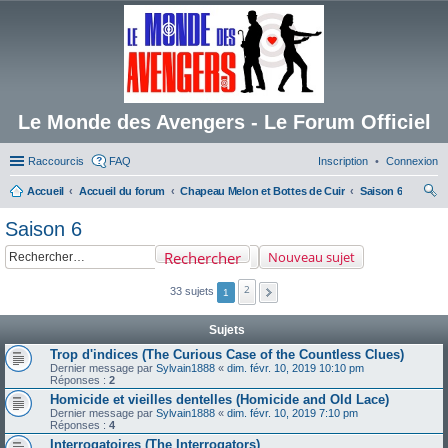
Le Monde des Avengers - Le Forum Officiel
Raccourcis
FAQ
Inscription
Connexion
Accueil
Accueil du forum
Chapeau Melon et Bottes de Cuir
Saison 6
ec
Saison 6
her
Rechercher
Nouveau sujet
ch
er
2
33 sujets
1
Sujets
Trop d'indices (The Curious Case of the Countless Clues)
Dernier message par
Sylvain1888
«
dim. févr. 10, 2019 10:10 pm
Réponses :
2
Homicide et vieilles dentelles (Homicide and Old Lace)
Dernier message par
Sylvain1888
«
dim. févr. 10, 2019 7:10 pm
Réponses :
4
Interrogatoires (The Interrogators)