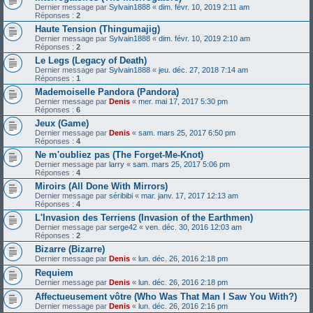
Dernier message par
Sylvain1888
«
dim. févr. 10, 2019 2:11 am
Réponses :
2
Haute Tension (Thingumajig)
Dernier message par
Sylvain1888
«
dim. févr. 10, 2019 2:10 am
Réponses :
2
Le Legs (Legacy of Death)
Dernier message par
Sylvain1888
«
jeu. déc. 27, 2018 7:14 am
Réponses :
1
Mademoiselle Pandora (Pandora)
Dernier message par
Denis
«
mer. mai 17, 2017 5:30 pm
Réponses :
6
Jeux (Game)
Dernier message par
Denis
«
sam. mars 25, 2017 6:50 pm
Réponses :
4
Ne m'oubliez pas (The Forget-Me-Knot)
Dernier message par
larry
«
sam. mars 25, 2017 5:06 pm
Réponses :
4
Miroirs (All Done With Mirrors)
Dernier message par
séribibi
«
mar. janv. 17, 2017 12:13 am
Réponses :
4
L'Invasion des Terriens (Invasion of the Earthmen)
Dernier message par
serge42
«
ven. déc. 30, 2016 12:03 am
Réponses :
2
Bizarre (Bizarre)
Dernier message par
Denis
«
lun. déc. 26, 2016 2:18 pm
Requiem
Dernier message par
Denis
«
lun. déc. 26, 2016 2:18 pm
Affectueusement vôtre (Who Was That Man I Saw You With?)
Dernier message par
Denis
«
lun. déc. 26, 2016 2:16 pm