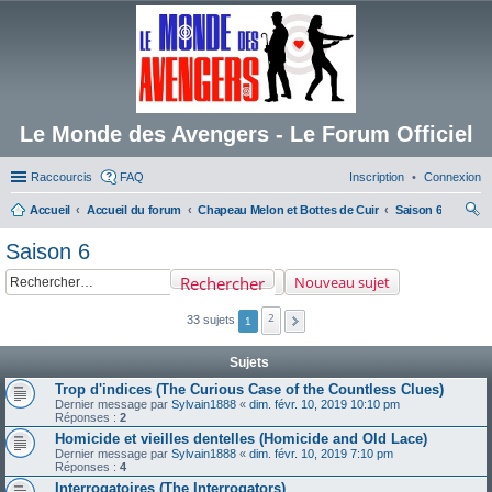
Le Monde des Avengers - Le Forum Officiel
Raccourcis
FAQ
Inscription
Connexion
Accueil
Accueil du forum
Chapeau Melon et Bottes de Cuir
Saison 6
ec
Saison 6
her
Rechercher
Nouveau sujet
ch
er
2
33 sujets
1
Sujets
Trop d'indices (The Curious Case of the Countless Clues)
Dernier message par
Sylvain1888
«
dim. févr. 10, 2019 10:10 pm
Réponses :
2
Homicide et vieilles dentelles (Homicide and Old Lace)
Dernier message par
Sylvain1888
«
dim. févr. 10, 2019 7:10 pm
Réponses :
4
Interrogatoires (The Interrogators)