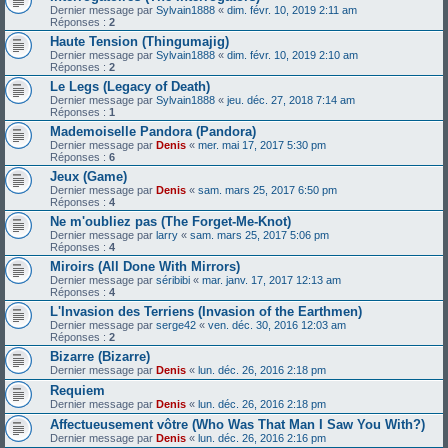
Dernier message par
Sylvain1888
«
dim. févr. 10, 2019 2:11 am
Réponses :
2
Haute Tension (Thingumajig)
Dernier message par
Sylvain1888
«
dim. févr. 10, 2019 2:10 am
Réponses :
2
Le Legs (Legacy of Death)
Dernier message par
Sylvain1888
«
jeu. déc. 27, 2018 7:14 am
Réponses :
1
Mademoiselle Pandora (Pandora)
Dernier message par
Denis
«
mer. mai 17, 2017 5:30 pm
Réponses :
6
Jeux (Game)
Dernier message par
Denis
«
sam. mars 25, 2017 6:50 pm
Réponses :
4
Ne m'oubliez pas (The Forget-Me-Knot)
Dernier message par
larry
«
sam. mars 25, 2017 5:06 pm
Réponses :
4
Miroirs (All Done With Mirrors)
Dernier message par
séribibi
«
mar. janv. 17, 2017 12:13 am
Réponses :
4
L'Invasion des Terriens (Invasion of the Earthmen)
Dernier message par
serge42
«
ven. déc. 30, 2016 12:03 am
Réponses :
2
Bizarre (Bizarre)
Dernier message par
Denis
«
lun. déc. 26, 2016 2:18 pm
Requiem
Dernier message par
Denis
«
lun. déc. 26, 2016 2:18 pm
Affectueusement vôtre (Who Was That Man I Saw You With?)
Dernier message par
Denis
«
lun. déc. 26, 2016 2:16 pm