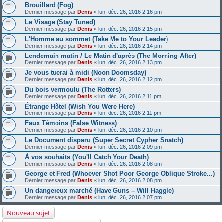
Brouillard (Fog)
Dernier message par
Denis
«
lun. déc. 26, 2016 2:16 pm
Le Visage (Stay Tuned)
Dernier message par
Denis
«
lun. déc. 26, 2016 2:15 pm
L'Homme au sommet (Take Me to Your Leader)
Dernier message par
Denis
«
lun. déc. 26, 2016 2:14 pm
Lendemain matin / Le Matin d'après (The Morning After)
Dernier message par
Denis
«
lun. déc. 26, 2016 2:13 pm
Je vous tuerai à midi (Noon Doomsday)
Dernier message par
Denis
«
lun. déc. 26, 2016 2:12 pm
Du bois vermoulu (The Rotters)
Dernier message par
Denis
«
lun. déc. 26, 2016 2:11 pm
Étrange Hôtel (Wish You Were Here)
Dernier message par
Denis
«
lun. déc. 26, 2016 2:11 pm
Faux Témoins (False Witness)
Dernier message par
Denis
«
lun. déc. 26, 2016 2:10 pm
Le Document disparu (Super Secret Cypher Snatch)
Dernier message par
Denis
«
lun. déc. 26, 2016 2:09 pm
À vos souhaits (You'll Catch Your Death)
Dernier message par
Denis
«
lun. déc. 26, 2016 2:08 pm
George et Fred (Whoever Shot Poor George Oblique Stroke...)
Dernier message par
Denis
«
lun. déc. 26, 2016 2:08 pm
Un dangereux marché (Have Guns – Will Haggle)
Dernier message par
Denis
«
lun. déc. 26, 2016 2:07 pm
Nouveau sujet