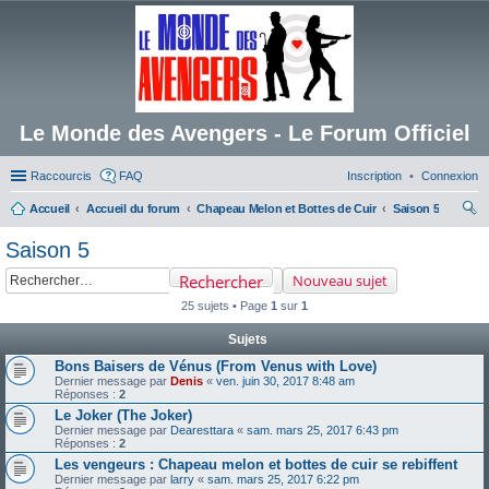
Le Monde des Avengers - Le Forum Officiel
Raccourcis
FAQ
Inscription
Connexion
Accueil
Accueil du forum
Chapeau Melon et Bottes de Cuir
Saison 5
ec
Saison 5
her
Rechercher
Nouveau sujet
ch
25 sujets • Page
1
sur
1
er
Sujets
Bons Baisers de Vénus (From Venus with Love)
Dernier message par
Denis
«
ven. juin 30, 2017 8:48 am
Réponses :
2
Le Joker (The Joker)
Dernier message par
Dearesttara
«
sam. mars 25, 2017 6:43 pm
Réponses :
2
Les vengeurs : Chapeau melon et bottes de cuir se rebiffent
Dernier message par
larry
«
sam. mars 25, 2017 6:22 pm