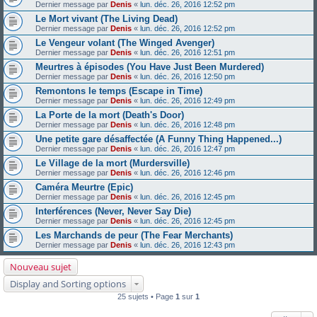
Dernier message par
Denis
«
lun. déc. 26, 2016 12:52 pm
Le Mort vivant (The Living Dead)
Dernier message par
Denis
«
lun. déc. 26, 2016 12:52 pm
Le Vengeur volant (The Winged Avenger)
Dernier message par
Denis
«
lun. déc. 26, 2016 12:51 pm
Meurtres à épisodes (You Have Just Been Murdered)
Dernier message par
Denis
«
lun. déc. 26, 2016 12:50 pm
Remontons le temps (Escape in Time)
Dernier message par
Denis
«
lun. déc. 26, 2016 12:49 pm
La Porte de la mort (Death's Door)
Dernier message par
Denis
«
lun. déc. 26, 2016 12:48 pm
Une petite gare désaffectée (A Funny Thing Happened...)
Dernier message par
Denis
«
lun. déc. 26, 2016 12:47 pm
Le Village de la mort (Murdersville)
Dernier message par
Denis
«
lun. déc. 26, 2016 12:46 pm
Caméra Meurtre (Epic)
Dernier message par
Denis
«
lun. déc. 26, 2016 12:45 pm
Interférences (Never, Never Say Die)
Dernier message par
Denis
«
lun. déc. 26, 2016 12:45 pm
Les Marchands de peur (The Fear Merchants)
Dernier message par
Denis
«
lun. déc. 26, 2016 12:43 pm
Nouveau sujet
Display and Sorting options
25 sujets • Page
1
sur
1