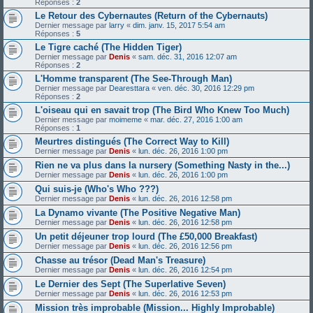
Réponses :
2
Le Retour des Cybernautes (Return of the Cybernauts)
Dernier message par
larry
«
dim. janv. 15, 2017 5:54 am
Réponses :
5
Le Tigre caché (The Hidden Tiger)
Dernier message par
Denis
«
sam. déc. 31, 2016 12:07 am
Réponses :
2
L'Homme transparent (The See-Through Man)
Dernier message par
Dearesttara
«
ven. déc. 30, 2016 12:29 pm
Réponses :
2
L'oiseau qui en savait trop (The Bird Who Knew Too Much)
Dernier message par
moimeme
«
mar. déc. 27, 2016 1:00 am
Réponses :
1
Meurtres distingués (The Correct Way to Kill)
Dernier message par
Denis
«
lun. déc. 26, 2016 1:00 pm
Rien ne va plus dans la nursery (Something Nasty in the...)
Dernier message par
Denis
«
lun. déc. 26, 2016 1:00 pm
Qui suis-je (Who's Who ???)
Dernier message par
Denis
«
lun. déc. 26, 2016 12:58 pm
La Dynamo vivante (The Positive Negative Man)
Dernier message par
Denis
«
lun. déc. 26, 2016 12:58 pm
Un petit déjeuner trop lourd (The £50,000 Breakfast)
Dernier message par
Denis
«
lun. déc. 26, 2016 12:56 pm
Chasse au trésor (Dead Man's Treasure)
Dernier message par
Denis
«
lun. déc. 26, 2016 12:54 pm
Le Dernier des Sept (The Superlative Seven)
Dernier message par
Denis
«
lun. déc. 26, 2016 12:53 pm
Mission très improbable (Mission... Highly Improbable)