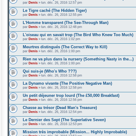
par
Denis
»
lun. déc. 26, 2016 12:57 pm
Le Tigre caché (The Hidden Tiger)
par
Denis
»
lun. déc. 26, 2016 12:55 pm
L'Homme transparent (The See-Through Man)
par
Denis
»
lun. déc. 26, 2016 12:48 pm
L'oiseau qui en savait trop (The Bird Who Knew Too Much)
par
Denis
»
lun. déc. 26, 2016 1:02 pm
Meurtres distingués (The Correct Way to Kill)
par
Denis
»
lun. déc. 26, 2016 1:00 pm
Rien ne va plus dans la nursery (Something Nasty in the...)
par
Denis
»
lun. déc. 26, 2016 1:00 pm
Qui suis-je (Who's Who ???)
par
Denis
»
lun. déc. 26, 2016 12:58 pm
La Dynamo vivante (The Positive Negative Man)
par
Denis
»
lun. déc. 26, 2016 12:58 pm
Un petit déjeuner trop lourd (The £50,000 Breakfast)
par
Denis
»
lun. déc. 26, 2016 12:56 pm
Chasse au trésor (Dead Man's Treasure)
par
Denis
»
lun. déc. 26, 2016 12:54 pm
Le Dernier des Sept (The Superlative Seven)
par
Denis
»
lun. déc. 26, 2016 12:53 pm
Mission très improbable (Mission... Highly Improbable)