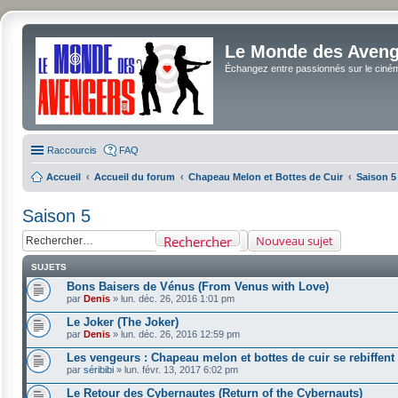
Le Monde des Avenge
Échangez entre passionnés sur le cinéma 
Raccourcis
FAQ
Accueil
Accueil du forum
Chapeau Melon et Bottes de Cuir
Saison 5
Saison 5
Rechercher
Nouveau sujet
SUJETS
Bons Baisers de Vénus (From Venus with Love)
par
Denis
»
lun. déc. 26, 2016 1:01 pm
Le Joker (The Joker)
par
Denis
»
lun. déc. 26, 2016 12:59 pm
Les vengeurs : Chapeau melon et bottes de cuir se rebiffent
par
séribibi
»
lun. févr. 13, 2017 6:02 pm
Le Retour des Cybernautes (Return of the Cybernauts)