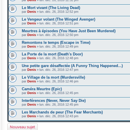
par
Denis
»
lun. déc. 26, 2016 12:52 pm
Le Mort vivant (The Living Dead)
par
Denis
»
lun. déc. 26, 2016 12:52 pm
Le Vengeur volant (The Winged Avenger)
par
Denis
»
lun. déc. 26, 2016 12:51 pm
Meurtres à épisodes (You Have Just Been Murdered)
par
Denis
»
lun. déc. 26, 2016 12:50 pm
Remontons le temps (Escape in Time)
par
Denis
»
lun. déc. 26, 2016 12:49 pm
La Porte de la mort (Death's Door)
par
Denis
»
lun. déc. 26, 2016 12:48 pm
Une petite gare désaffectée (A Funny Thing Happened...)
par
Denis
»
lun. déc. 26, 2016 12:47 pm
Le Village de la mort (Murdersville)
par
Denis
»
lun. déc. 26, 2016 12:46 pm
Caméra Meurtre (Epic)
par
Denis
»
lun. déc. 26, 2016 12:45 pm
Interférences (Never, Never Say Die)
par
Denis
»
lun. déc. 26, 2016 12:45 pm
Les Marchands de peur (The Fear Merchants)
par
Denis
»
lun. déc. 26, 2016 12:43 pm
Nouveau sujet