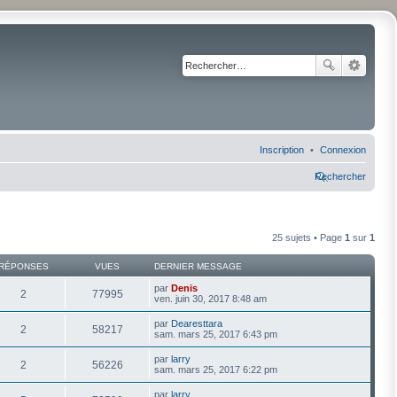
Inscription
Connexion
Rechercher
25 sujets • Page
1
sur
1
RÉPONSES
VUES
DERNIER MESSAGE
par
Denis
2
77995
ven. juin 30, 2017 8:48 am
par
Dearesttara
2
58217
sam. mars 25, 2017 6:43 pm
par
larry
2
56226
sam. mars 25, 2017 6:22 pm
par
larry