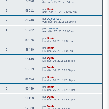
5
70590
dim. janv. 15, 2017 5:54 am
par
Denis
2
58911
sam. déc. 31, 2016 12:07 am
par
Dearesttara
2
68246
ven. déc. 30, 2016 12:29 pm
par
moimeme
1
51732
mar. déc. 27, 2016 1:00 am
par
Denis
0
59076
lun. déc. 26, 2016 1:00 pm
par
Denis
0
48480
lun. déc. 26, 2016 1:00 pm
par
Denis
0
56149
lun. déc. 26, 2016 12:58 pm
par
Denis
0
55919
lun. déc. 26, 2016 12:58 pm
par
Denis
0
56503
lun. déc. 26, 2016 12:56 pm
par
Denis
0
59449
lun. déc. 26, 2016 12:54 pm
par
Denis
0
58150
lun. déc. 26, 2016 12:53 pm
par
Denis
0
52530