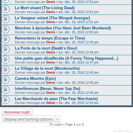
Dernier message par
Denis
«
lun. déc. 26, 2016 12:52 pm
Le Mort vivant (The Living Dead)
Dernier message par
Denis
«
lun. déc. 26, 2016 12:52 pm
Le Vengeur volant (The Winged Avenger)
Dernier message par
Denis
«
lun. déc. 26, 2016 12:51 pm
Meurtres à épisodes (You Have Just Been Murdered)
Dernier message par
Denis
«
lun. déc. 26, 2016 12:50 pm
Remontons le temps (Escape in Time)
Dernier message par
Denis
«
lun. déc. 26, 2016 12:49 pm
La Porte de la mort (Death's Door)
Dernier message par
Denis
«
lun. déc. 26, 2016 12:48 pm
Une petite gare désaffectée (A Funny Thing Happened...)
Dernier message par
Denis
«
lun. déc. 26, 2016 12:47 pm
Le Village de la mort (Murdersville)
Dernier message par
Denis
«
lun. déc. 26, 2016 12:46 pm
Caméra Meurtre (Epic)
Dernier message par
Denis
«
lun. déc. 26, 2016 12:45 pm
Interférences (Never, Never Say Die)
Dernier message par
Denis
«
lun. déc. 26, 2016 12:45 pm
Les Marchands de peur (The Fear Merchants)
Dernier message par
Denis
«
lun. déc. 26, 2016 12:43 pm
Nouveau sujet
Display and Sorting options
25 sujets • Page
1
sur
1