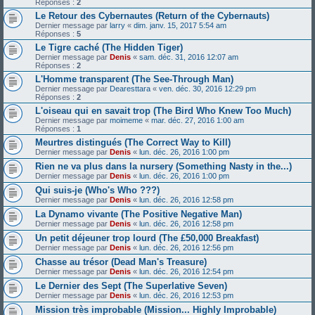
Réponses :
2
Le Retour des Cybernautes (Return of the Cybernauts)
Dernier message par
larry
«
dim. janv. 15, 2017 5:54 am
Réponses :
5
Le Tigre caché (The Hidden Tiger)
Dernier message par
Denis
«
sam. déc. 31, 2016 12:07 am
Réponses :
2
L'Homme transparent (The See-Through Man)
Dernier message par
Dearesttara
«
ven. déc. 30, 2016 12:29 pm
Réponses :
2
L'oiseau qui en savait trop (The Bird Who Knew Too Much)
Dernier message par
moimeme
«
mar. déc. 27, 2016 1:00 am
Réponses :
1
Meurtres distingués (The Correct Way to Kill)
Dernier message par
Denis
«
lun. déc. 26, 2016 1:00 pm
Rien ne va plus dans la nursery (Something Nasty in the...)
Dernier message par
Denis
«
lun. déc. 26, 2016 1:00 pm
Qui suis-je (Who's Who ???)
Dernier message par
Denis
«
lun. déc. 26, 2016 12:58 pm
La Dynamo vivante (The Positive Negative Man)
Dernier message par
Denis
«
lun. déc. 26, 2016 12:58 pm
Un petit déjeuner trop lourd (The £50,000 Breakfast)
Dernier message par
Denis
«
lun. déc. 26, 2016 12:56 pm
Chasse au trésor (Dead Man's Treasure)
Dernier message par
Denis
«
lun. déc. 26, 2016 12:54 pm
Le Dernier des Sept (The Superlative Seven)
Dernier message par
Denis
«
lun. déc. 26, 2016 12:53 pm
Mission très improbable (Mission... Highly Improbable)