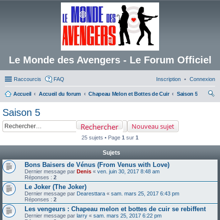
Le Monde des Avengers - Le Forum Officiel
Raccourcis
FAQ
Inscription
Connexion
Accueil
Accueil du forum
Chapeau Melon et Bottes de Cuir
Saison 5
ec
Saison 5
her
Rechercher
Nouveau sujet
ch
25 sujets • Page
1
sur
1
er
Sujets
Bons Baisers de Vénus (From Venus with Love)
Dernier message par
Denis
«
ven. juin 30, 2017 8:48 am
Réponses :
2
Le Joker (The Joker)
Dernier message par
Dearesttara
«
sam. mars 25, 2017 6:43 pm
Réponses :
2
Les vengeurs : Chapeau melon et bottes de cuir se rebiffent
Dernier message par
larry
«
sam. mars 25, 2017 6:22 pm