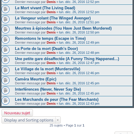
Dernier message par
Denis
«
lun. déc. 26, 2016 12:52 pm
Le Mort vivant (The Living Dead)
Dernier message par
Denis
«
lun. déc. 26, 2016 12:52 pm
Le Vengeur volant (The Winged Avenger)
Dernier message par
Denis
«
lun. déc. 26, 2016 12:51 pm
Meurtres à épisodes (You Have Just Been Murdered)
Dernier message par
Denis
«
lun. déc. 26, 2016 12:50 pm
Remontons le temps (Escape in Time)
Dernier message par
Denis
«
lun. déc. 26, 2016 12:49 pm
La Porte de la mort (Death's Door)
Dernier message par
Denis
«
lun. déc. 26, 2016 12:48 pm
Une petite gare désaffectée (A Funny Thing Happened...)
Dernier message par
Denis
«
lun. déc. 26, 2016 12:47 pm
Le Village de la mort (Murdersville)
Dernier message par
Denis
«
lun. déc. 26, 2016 12:46 pm
Caméra Meurtre (Epic)
Dernier message par
Denis
«
lun. déc. 26, 2016 12:45 pm
Interférences (Never, Never Say Die)
Dernier message par
Denis
«
lun. déc. 26, 2016 12:45 pm
Les Marchands de peur (The Fear Merchants)
Dernier message par
Denis
«
lun. déc. 26, 2016 12:43 pm
Nouveau sujet
Display and Sorting options
25 sujets • Page
1
sur
1