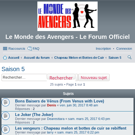
Le Monde des Avengers - Le Forum Officiel
Raccourcis
FAQ
Inscription
Connexion
Accueil
Accueil du forum
Chapeau Melon et Bottes de Cuir
Saison 5
ec
Saison 5
her
Rechercher
Nouveau sujet
ch
25 sujets • Page
1
sur
1
er
Sujets
Bons Baisers de Vénus (From Venus with Love)
Dernier message par
Denis
«
ven. juin 30, 2017 8:48 am
Réponses :
2
Le Joker (The Joker)
Dernier message par
Dearesttara
«
sam. mars 25, 2017 6:43 pm
Réponses :
2
Les vengeurs : Chapeau melon et bottes de cuir se rebiffent
Dernier message par
larry
«
sam. mars 25, 2017 6:22 pm