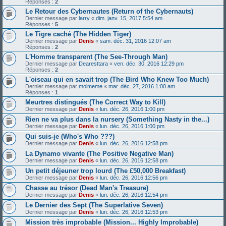
Réponses :
2
Le Retour des Cybernautes (Return of the Cybernauts)
Dernier message par
larry
«
dim. janv. 15, 2017 5:54 am
Réponses :
5
Le Tigre caché (The Hidden Tiger)
Dernier message par
Denis
«
sam. déc. 31, 2016 12:07 am
Réponses :
2
L'Homme transparent (The See-Through Man)
Dernier message par
Dearesttara
«
ven. déc. 30, 2016 12:29 pm
Réponses :
2
L'oiseau qui en savait trop (The Bird Who Knew Too Much)
Dernier message par
moimeme
«
mar. déc. 27, 2016 1:00 am
Réponses :
1
Meurtres distingués (The Correct Way to Kill)
Dernier message par
Denis
«
lun. déc. 26, 2016 1:00 pm
Rien ne va plus dans la nursery (Something Nasty in the...)
Dernier message par
Denis
«
lun. déc. 26, 2016 1:00 pm
Qui suis-je (Who's Who ???)
Dernier message par
Denis
«
lun. déc. 26, 2016 12:58 pm
La Dynamo vivante (The Positive Negative Man)
Dernier message par
Denis
«
lun. déc. 26, 2016 12:58 pm
Un petit déjeuner trop lourd (The £50,000 Breakfast)
Dernier message par
Denis
«
lun. déc. 26, 2016 12:56 pm
Chasse au trésor (Dead Man's Treasure)
Dernier message par
Denis
«
lun. déc. 26, 2016 12:54 pm
Le Dernier des Sept (The Superlative Seven)
Dernier message par
Denis
«
lun. déc. 26, 2016 12:53 pm
Mission très improbable (Mission... Highly Improbable)