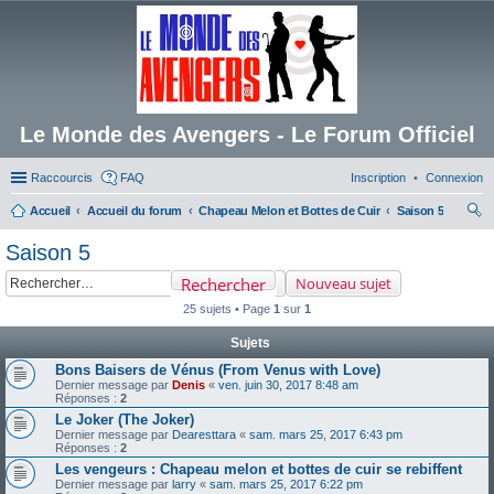
Le Monde des Avengers - Le Forum Officiel
Raccourcis
FAQ
Inscription
Connexion
Accueil
Accueil du forum
Chapeau Melon et Bottes de Cuir
Saison 5
ec
Saison 5
her
Rechercher
Nouveau sujet
ch
25 sujets • Page
1
sur
1
er
Sujets
Bons Baisers de Vénus (From Venus with Love)
Dernier message par
Denis
«
ven. juin 30, 2017 8:48 am
Réponses :
2
Le Joker (The Joker)
Dernier message par
Dearesttara
«
sam. mars 25, 2017 6:43 pm
Réponses :
2
Les vengeurs : Chapeau melon et bottes de cuir se rebiffent
Dernier message par
larry
«
sam. mars 25, 2017 6:22 pm