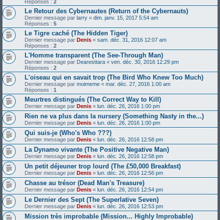
Réponses :
2
Le Retour des Cybernautes (Return of the Cybernauts)
Dernier message par
larry
«
dim. janv. 15, 2017 5:54 am
Réponses :
5
Le Tigre caché (The Hidden Tiger)
Dernier message par
Denis
«
sam. déc. 31, 2016 12:07 am
Réponses :
2
L'Homme transparent (The See-Through Man)
Dernier message par
Dearesttara
«
ven. déc. 30, 2016 12:29 pm
Réponses :
2
L'oiseau qui en savait trop (The Bird Who Knew Too Much)
Dernier message par
moimeme
«
mar. déc. 27, 2016 1:00 am
Réponses :
1
Meurtres distingués (The Correct Way to Kill)
Dernier message par
Denis
«
lun. déc. 26, 2016 1:00 pm
Rien ne va plus dans la nursery (Something Nasty in the...)
Dernier message par
Denis
«
lun. déc. 26, 2016 1:00 pm
Qui suis-je (Who's Who ???)
Dernier message par
Denis
«
lun. déc. 26, 2016 12:58 pm
La Dynamo vivante (The Positive Negative Man)
Dernier message par
Denis
«
lun. déc. 26, 2016 12:58 pm
Un petit déjeuner trop lourd (The £50,000 Breakfast)
Dernier message par
Denis
«
lun. déc. 26, 2016 12:56 pm
Chasse au trésor (Dead Man's Treasure)
Dernier message par
Denis
«
lun. déc. 26, 2016 12:54 pm
Le Dernier des Sept (The Superlative Seven)
Dernier message par
Denis
«
lun. déc. 26, 2016 12:53 pm
Mission très improbable (Mission... Highly Improbable)