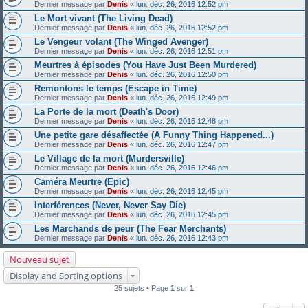
Dernier message par
Denis
«
lun. déc. 26, 2016 12:52 pm
Le Mort vivant (The Living Dead)
Dernier message par
Denis
«
lun. déc. 26, 2016 12:52 pm
Le Vengeur volant (The Winged Avenger)
Dernier message par
Denis
«
lun. déc. 26, 2016 12:51 pm
Meurtres à épisodes (You Have Just Been Murdered)
Dernier message par
Denis
«
lun. déc. 26, 2016 12:50 pm
Remontons le temps (Escape in Time)
Dernier message par
Denis
«
lun. déc. 26, 2016 12:49 pm
La Porte de la mort (Death's Door)
Dernier message par
Denis
«
lun. déc. 26, 2016 12:48 pm
Une petite gare désaffectée (A Funny Thing Happened...)
Dernier message par
Denis
«
lun. déc. 26, 2016 12:47 pm
Le Village de la mort (Murdersville)
Dernier message par
Denis
«
lun. déc. 26, 2016 12:46 pm
Caméra Meurtre (Epic)
Dernier message par
Denis
«
lun. déc. 26, 2016 12:45 pm
Interférences (Never, Never Say Die)
Dernier message par
Denis
«
lun. déc. 26, 2016 12:45 pm
Les Marchands de peur (The Fear Merchants)
Dernier message par
Denis
«
lun. déc. 26, 2016 12:43 pm
Nouveau sujet
Display and Sorting options
25 sujets • Page
1
sur
1