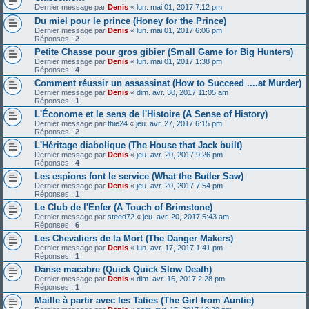
Dernier message par
Denis
«
lun. mai 01, 2017 7:12 pm
Du miel pour le prince (Honey for the Prince)
Dernier message par
Denis
«
lun. mai 01, 2017 6:06 pm
Réponses :
2
Petite Chasse pour gros gibier (Small Game for Big Hunters)
Dernier message par
Denis
«
lun. mai 01, 2017 1:38 pm
Réponses :
4
Comment réussir un assassinat (How to Succeed ....at Murder)
Dernier message par
Denis
«
dim. avr. 30, 2017 11:05 am
Réponses :
1
L'Économe et le sens de l'Histoire (A Sense of History)
Dernier message par
thie24
«
jeu. avr. 27, 2017 6:15 pm
Réponses :
2
L'Héritage diabolique (The House that Jack built)
Dernier message par
Denis
«
jeu. avr. 20, 2017 9:26 pm
Réponses :
4
Les espions font le service (What the Butler Saw)
Dernier message par
Denis
«
jeu. avr. 20, 2017 7:54 pm
Réponses :
1
Le Club de l'Enfer (A Touch of Brimstone)
Dernier message par
steed72
«
jeu. avr. 20, 2017 5:43 am
Réponses :
6
Les Chevaliers de la Mort (The Danger Makers)
Dernier message par
Denis
«
lun. avr. 17, 2017 1:41 pm
Réponses :
1
Danse macabre (Quick Quick Slow Death)
Dernier message par
Denis
«
dim. avr. 16, 2017 2:28 pm
Réponses :
1
Maille à partir avec les Taties (The Girl from Auntie)