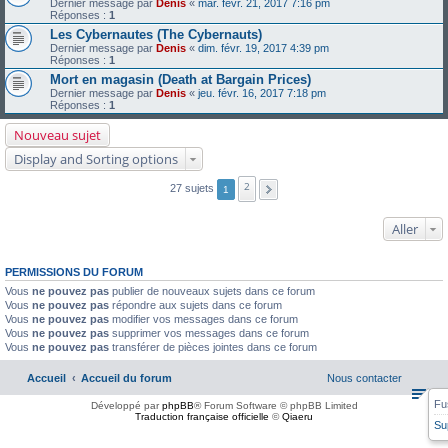
Dernier message par
Denis
«
mar. févr. 21, 2017 7:16 pm
Réponses :
1
Les Cybernautes (The Cybernauts)
Dernier message par
Denis
«
dim. févr. 19, 2017 4:39 pm
Réponses :
1
Mort en magasin (Death at Bargain Prices)
Dernier message par
Denis
«
jeu. févr. 16, 2017 7:18 pm
Réponses :
1
Nouveau sujet
Display and Sorting options
2
27 sujets
1
Aller
PERMISSIONS DU FORUM
Vous
ne pouvez pas
publier de nouveaux sujets dans ce forum
Vous
ne pouvez pas
répondre aux sujets dans ce forum
Vous
ne pouvez pas
modifier vos messages dans ce forum
Vous
ne pouvez pas
supprimer vos messages dans ce forum
Vous
ne pouvez pas
transférer de pièces jointes dans ce forum
Accueil
Accueil du forum
Nous contacter
Fu
Développé par
phpBB
® Forum Software © phpBB Limited
Traduction française officielle
©
Qiaeru
Su