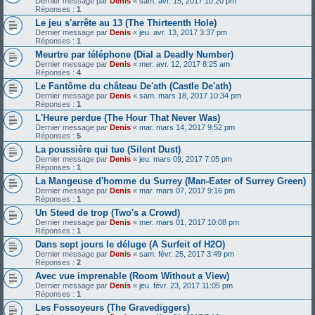
Dernier message par
Denis
«
sam. avr. 15, 2017 10:20 pm
Réponses :
1
Le jeu s'arrête au 13 (The Thirteenth Hole)
Dernier message par
Denis
«
jeu. avr. 13, 2017 3:37 pm
Réponses :
1
Meurtre par téléphone (Dial a Deadly Number)
Dernier message par
Denis
«
mer. avr. 12, 2017 8:25 am
Réponses :
4
Le Fantôme du château De'ath (Castle De'ath)
Dernier message par
Denis
«
sam. mars 18, 2017 10:34 pm
Réponses :
1
L'Heure perdue (The Hour That Never Was)
Dernier message par
Denis
«
mar. mars 14, 2017 9:52 pm
Réponses :
5
La poussière qui tue (Silent Dust)
Dernier message par
Denis
«
jeu. mars 09, 2017 7:05 pm
Réponses :
1
La Mangeuse d'homme du Surrey (Man-Eater of Surrey Green)
Dernier message par
Denis
«
mar. mars 07, 2017 9:16 pm
Réponses :
1
Un Steed de trop (Two's a Crowd)
Dernier message par
Denis
«
mer. mars 01, 2017 10:08 pm
Réponses :
1
Dans sept jours le déluge (A Surfeit of H2O)
Dernier message par
Denis
«
sam. févr. 25, 2017 3:49 pm
Réponses :
2
Avec vue imprenable (Room Without a View)
Dernier message par
Denis
«
jeu. févr. 23, 2017 11:05 pm
Réponses :
1
Les Fossoyeurs (The Gravediggers)