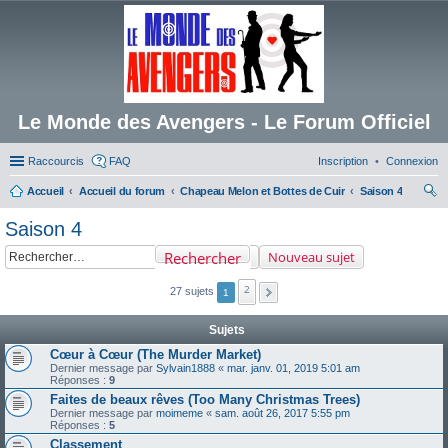
Le Monde des Avengers - Le Forum Officiel
Raccourcis
FAQ
Inscription
Connexion
Accueil
Accueil du forum
Chapeau Melon et Bottes de Cuir
Saison 4
ec
Saison 4
her
Rechercher
Nouveau sujet
ch
er
2
27 sujets
1
Sujets
Cœur à Cœur (The Murder Market)
Dernier message par
Sylvain1888
«
mar. janv. 01, 2019 5:01 am
Réponses :
9
Faites de beaux rêves (Too Many Christmas Trees)
Dernier message par
moimeme
«
sam. août 26, 2017 5:55 pm
Réponses :
5
Classement