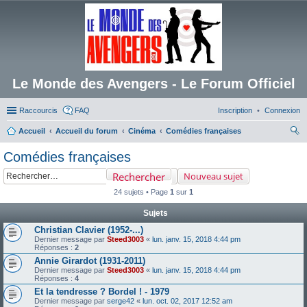
Le Monde des Avengers - Le Forum Officiel
Raccourcis
FAQ
Inscription
Connexion
Accueil
Accueil du forum
Cinéma
Comédies françaises
ec
Comédies françaises
her
Rechercher
Nouveau sujet
ch
24 sujets • Page
1
sur
1
er
Sujets
Christian Clavier (1952-...)
Dernier message par
Steed3003
«
lun. janv. 15, 2018 4:44 pm
Réponses :
2
Annie Girardot (1931-2011)
Dernier message par
Steed3003
«
lun. janv. 15, 2018 4:44 pm
Réponses :
4
Et la tendresse ? Bordel ! - 1979
Dernier message par
serge42
«
lun. oct. 02, 2017 12:52 am