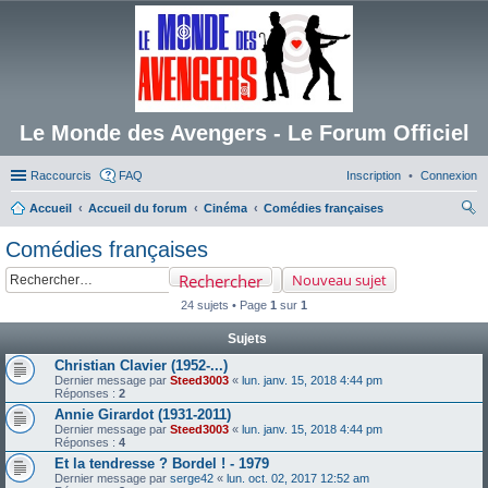
Le Monde des Avengers - Le Forum Officiel
Raccourcis
FAQ
Inscription
Connexion
Accueil
Accueil du forum
Cinéma
Comédies françaises
ec
Comédies françaises
her
Rechercher
Nouveau sujet
ch
24 sujets • Page
1
sur
1
er
Sujets
Christian Clavier (1952-...)
Dernier message par
Steed3003
«
lun. janv. 15, 2018 4:44 pm
Réponses :
2
Annie Girardot (1931-2011)
Dernier message par
Steed3003
«
lun. janv. 15, 2018 4:44 pm
Réponses :
4
Et la tendresse ? Bordel ! - 1979
Dernier message par
serge42
«
lun. oct. 02, 2017 12:52 am