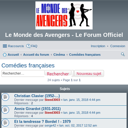
Le Monde des Avengers - Le Forum Officiel
Raccourcis
FAQ
Inscription
Connexion
Accueil
Accueil du forum
Cinéma
Comédies françaises
ec
Comédies françaises
her
Rechercher
Nouveau sujet
ch
24 sujets • Page
1
sur
1
er
Sujets
Christian Clavier (1952-...)
Dernier message par
Steed3003
«
lun. janv. 15, 2018 4:44 pm
Réponses :
2
Annie Girardot (1931-2011)
Dernier message par
Steed3003
«
lun. janv. 15, 2018 4:44 pm
Réponses :
4
Et la tendresse ? Bordel ! - 1979
Dernier message par
serge42
«
lun. oct. 02, 2017 12:52 am