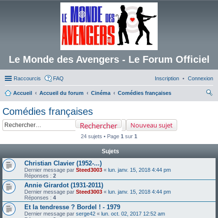
Le Monde des Avengers - Le Forum Officiel
Raccourcis
FAQ
Inscription
Connexion
Accueil
Accueil du forum
Cinéma
Comédies françaises
ec
Comédies françaises
her
Rechercher
Nouveau sujet
ch
24 sujets • Page
1
sur
1
er
Sujets
Christian Clavier (1952-...)
Dernier message par
Steed3003
«
lun. janv. 15, 2018 4:44 pm
Réponses :
2
Annie Girardot (1931-2011)
Dernier message par
Steed3003
«
lun. janv. 15, 2018 4:44 pm
Réponses :
4
Et la tendresse ? Bordel ! - 1979
Dernier message par
serge42
«
lun. oct. 02, 2017 12:52 am