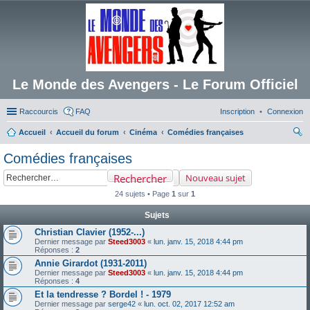
Le Monde des Avengers - Le Forum Officiel
Raccourcis
FAQ
Inscription
Connexion
Accueil
Accueil du forum
Cinéma
Comédies françaises
ec
Comédies françaises
her
Rechercher
Nouveau sujet
ch
24 sujets • Page
1
sur
1
er
Sujets
Christian Clavier (1952-...)
Dernier message par
Steed3003
«
lun. janv. 15, 2018 4:44 pm
Réponses :
2
Annie Girardot (1931-2011)
Dernier message par
Steed3003
«
lun. janv. 15, 2018 4:44 pm
Réponses :
4
Et la tendresse ? Bordel ! - 1979
Dernier message par
serge42
«
lun. oct. 02, 2017 12:52 am