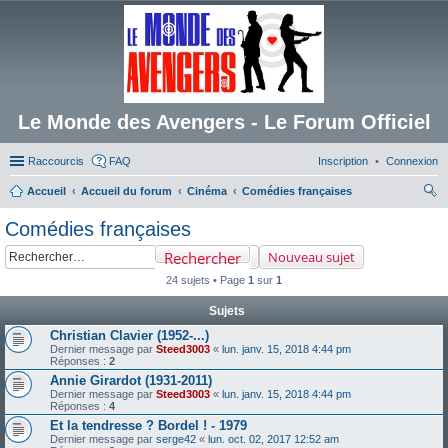
Le Monde des Avengers - Le Forum Officiel
Raccourcis
FAQ
Inscription
Connexion
Accueil
Accueil du forum
Cinéma
Comédies françaises
ec
Comédies françaises
her
Rechercher
Nouveau sujet
ch
24 sujets • Page
1
sur
1
er
Sujets
Christian Clavier (1952-...)
Dernier message par
Steed3003
«
lun. janv. 15, 2018 4:44 pm
Réponses :
2
Annie Girardot (1931-2011)
Dernier message par
Steed3003
«
lun. janv. 15, 2018 4:44 pm
Réponses :
4
Et la tendresse ? Bordel ! - 1979
Dernier message par
serge42
«
lun. oct. 02, 2017 12:52 am