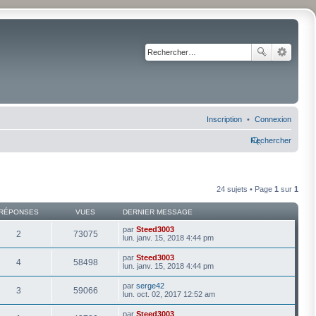
Inscription
Connexion
Rechercher
24 sujets • Page
1
sur
1
RÉPONSES
VUES
DERNIER MESSAGE
par
Steed3003
2
73075
lun. janv. 15, 2018 4:44 pm
par
Steed3003
4
58498
lun. janv. 15, 2018 4:44 pm
par
serge42
3
59066
lun. oct. 02, 2017 12:52 am
par
Steed3003