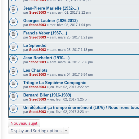
par
Steed3003
»
sam. févr. 11, 2017 3:57 pm
Jean-Pierre Marielle (1932-...)
par
Steed3003
»
sam. avr. 01, 2017 2:12 pm
Georges Lautner (1926-2013)
par
Steed3003
»
mer. févr. 08, 2017 1:04 pm
Francis Veber (1937-...)
par
Steed3003
»
sam. mars 25, 2017 1:21 pm
Le Splendid
par
Steed3003
»
sam. mars 25, 2017 1:13 pm
Jean Rochefort (1930-...)
par
Steed3003
»
sam. mars 04, 2017 5:56 pm
Les Charlots
par
Steed3003
»
sam. mars 04, 2017 5:54 pm
Trilogie La Septième Compagnie
par
Steed3003
»
jeu. févr. 02, 2017 3:22 pm
Bernard Blier (1916-1989)
par
Steed3003
»
jeu. févr. 02, 2017 3:25 pm
Un éléphant ça trompe énormément (1976) / Nous irons tous 
par
Steed3003
»
jeu. févr. 02, 2017 3:23 pm
Nouveau sujet
Display and Sorting options