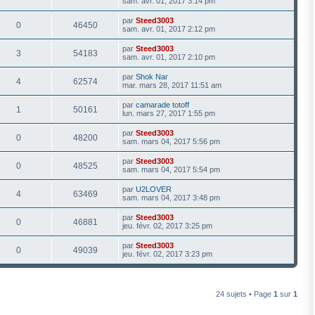
sam. avr. 01, 2017 3:14 pm
par
Steed3003
0
46450
sam. avr. 01, 2017 2:12 pm
par
Steed3003
3
54183
sam. avr. 01, 2017 2:10 pm
par
Shok Nar
4
62574
mar. mars 28, 2017 11:51 am
par
camarade totoff
1
50161
lun. mars 27, 2017 1:55 pm
par
Steed3003
0
48200
sam. mars 04, 2017 5:56 pm
par
Steed3003
0
48525
sam. mars 04, 2017 5:54 pm
par
U2LOVER
4
63469
sam. mars 04, 2017 3:48 pm
par
Steed3003
0
46881
jeu. févr. 02, 2017 3:25 pm
par
Steed3003
0
49039
jeu. févr. 02, 2017 3:23 pm
24 sujets • Page
1
sur
1