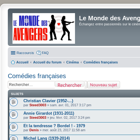
Le Monde des Avenge
Échangez entre passionnés sur le cinéma 
Raccourcis
FAQ
Accueil
Accueil du forum
Cinéma
Comédies françaises
Comédies françaises
Rechercher
Nouveau sujet
SUJETS
Christian Clavier (1952-...)
par
Steed3003
»
sam. avr. 01, 2017 3:17 pm
Annie Girardot (1931-2011)
par
Steed3003
»
jeu. févr. 02, 2017 3:24 pm
Et la tendresse ? Bordel ! - 1979
par
Denis
»
mer. août 23, 2017 11:58 am
Michel Lang (1939-2014)