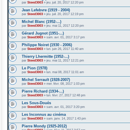
par
Steed3003
»
jeu. juil. 20, 2017 12:20 pm
Jean Lefebvre (1919 - 2004)
par
Steed3003
»
jeu. juil. 20, 2017 12:19 pm
Michel Blanc (1952-...)
par
Steed3003
»
jeu. mai 11, 2017 12:20 pm
Gérard Jugnot (1951-...)
par
Steed3003
»
sam. avr. 01, 2017 3:17 pm
Philippe Noiret (1930 - 2006)
par
Steed3003
»
lun. juin 26, 2017 11:40 am
Thierry Lhermitte (1952-...)
par
Steed3003
»
jeu. mai 11, 2017 12:21 pm
Le Pion (1978)
par
Steed3003
»
lun. mai 08, 2017 11:01 am
Michel Serrault (1928-2007)
par
Steed3003
»
mer. févr. 08, 2017 1:03 pm
Pierre Richard (1934-...)
par
Steed3003
»
lun. févr. 27, 2017 12:48 pm
Les Sous-Doués
par
Steed3003
»
sam. avr. 01, 2017 3:20 pm
Les Inconnus au cinéma
par
Steed3003
»
sam. janv. 14, 2017 1:43 pm
Pierre Mondy (1925-2012)