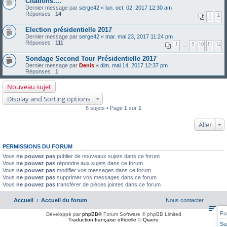
Citations....
Dernier message par
serge42
«
lun. oct. 02, 2017 12:30 am
Réponses :
14
1
2
Election présidentielle 2017
Dernier message par
serge42
«
mar. mai 23, 2017 11:24 pm
Réponses :
111
1
9
10
11
12
…
Sondage Second Tour Présidentielle 2017
Dernier message par
Denis
«
dim. mai 14, 2017 12:37 pm
Réponses :
1
Nouveau sujet
Display and Sorting options
5 sujets • Page
1
sur
1
Aller
PERMISSIONS DU FORUM
Vous
ne pouvez pas
publier de nouveaux sujets dans ce forum
Vous
ne pouvez pas
répondre aux sujets dans ce forum
Vous
ne pouvez pas
modifier vos messages dans ce forum
Vous
ne pouvez pas
supprimer vos messages dans ce forum
Vous
ne pouvez pas
transférer de pièces jointes dans ce forum
Accueil
Accueil du forum
Nous contacter
Fu
Développé par
phpBB
® Forum Software © phpBB Limited
Traduction française officielle
©
Qiaeru
Su