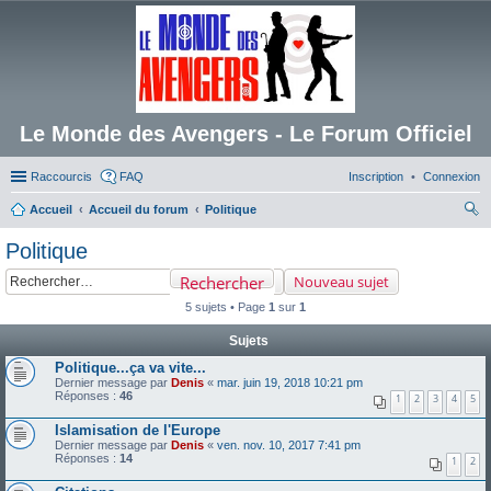
Le Monde des Avengers - Le Forum Officiel
Raccourcis
FAQ
Inscription
Connexion
Accueil
Accueil du forum
Politique
ec
Politique
her
Rechercher
Nouveau sujet
ch
5 sujets • Page
1
sur
1
er
Sujets
Politique...ça va vite...
Dernier message par
Denis
«
mar. juin 19, 2018 10:21 pm
Réponses :
46
1
2
3
4
5
Islamisation de l'Europe
Dernier message par
Denis
«
ven. nov. 10, 2017 7:41 pm
Réponses :
14
1
2