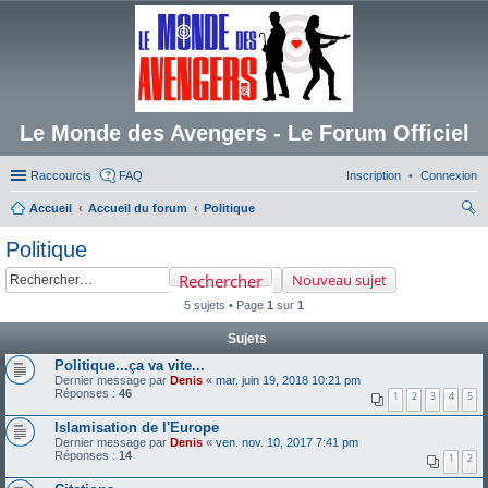
Le Monde des Avengers - Le Forum Officiel
Raccourcis
FAQ
Inscription
Connexion
Accueil
Accueil du forum
Politique
ec
Politique
her
Rechercher
Nouveau sujet
ch
5 sujets • Page
1
sur
1
er
Sujets
Politique...ça va vite...
Dernier message par
Denis
«
mar. juin 19, 2018 10:21 pm
Réponses :
46
1
2
3
4
5
Islamisation de l'Europe
Dernier message par
Denis
«
ven. nov. 10, 2017 7:41 pm
Réponses :
14
1
2