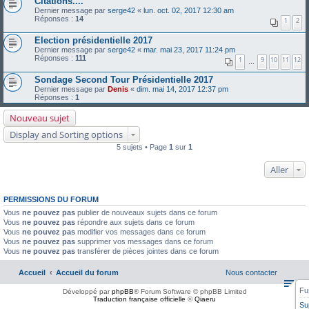
Citations....
Dernier message par
serge42
«
lun. oct. 02, 2017 12:30 am
Réponses :
14
1
2
Election présidentielle 2017
Dernier message par
serge42
«
mar. mai 23, 2017 11:24 pm
Réponses :
111
1
9
10
11
12
…
Sondage Second Tour Présidentielle 2017
Dernier message par
Denis
«
dim. mai 14, 2017 12:37 pm
Réponses :
1
Nouveau sujet
Display and Sorting options
5 sujets • Page
1
sur
1
Aller
PERMISSIONS DU FORUM
Vous
ne pouvez pas
publier de nouveaux sujets dans ce forum
Vous
ne pouvez pas
répondre aux sujets dans ce forum
Vous
ne pouvez pas
modifier vos messages dans ce forum
Vous
ne pouvez pas
supprimer vos messages dans ce forum
Vous
ne pouvez pas
transférer de pièces jointes dans ce forum
Accueil
Accueil du forum
Nous contacter
Fu
Développé par
phpBB
® Forum Software © phpBB Limited
Traduction française officielle
©
Qiaeru
Su