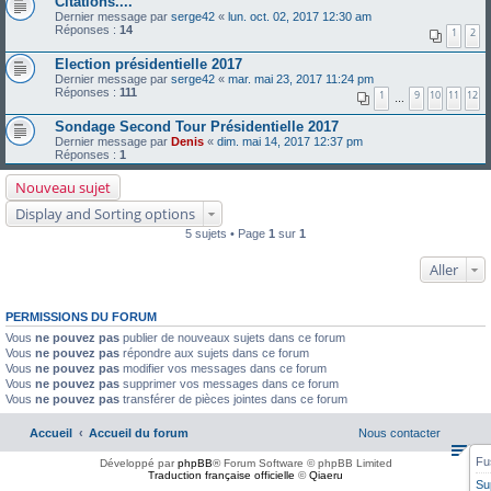
Citations....
Dernier message par
serge42
«
lun. oct. 02, 2017 12:30 am
Réponses :
14
1
2
Election présidentielle 2017
Dernier message par
serge42
«
mar. mai 23, 2017 11:24 pm
Réponses :
111
1
9
10
11
12
…
Sondage Second Tour Présidentielle 2017
Dernier message par
Denis
«
dim. mai 14, 2017 12:37 pm
Réponses :
1
Nouveau sujet
Display and Sorting options
5 sujets • Page
1
sur
1
Aller
PERMISSIONS DU FORUM
Vous
ne pouvez pas
publier de nouveaux sujets dans ce forum
Vous
ne pouvez pas
répondre aux sujets dans ce forum
Vous
ne pouvez pas
modifier vos messages dans ce forum
Vous
ne pouvez pas
supprimer vos messages dans ce forum
Vous
ne pouvez pas
transférer de pièces jointes dans ce forum
Accueil
Accueil du forum
Nous contacter
Fu
Développé par
phpBB
® Forum Software © phpBB Limited
Traduction française officielle
©
Qiaeru
Su