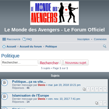
Le Monde des Avengers - Le Forum Officiel
Raccourcis
FAQ
Inscription
Connexion
Accueil
Accueil du forum
Politique
ec
Politique
her
Rechercher
Nouveau sujet
ch
5 sujets • Page
1
sur
1
er
Sujets
Politique...ça va vite...
Dernier message par
Denis
«
mar. juin 19, 2018 10:21 pm
Réponses :
46
1
2
3
4
5
Islamisation de l'Europe
Dernier message par
Denis
«
ven. nov. 10, 2017 7:41 pm
Réponses :
14
1
2