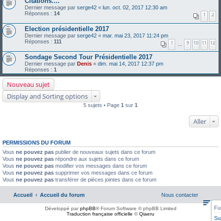
Citations....
Dernier message par
serge42
«
lun. oct. 02, 2017 12:30 am
Réponses :
14
1
2
Election présidentielle 2017
Dernier message par
serge42
«
mar. mai 23, 2017 11:24 pm
Réponses :
111
1
9
10
11
12
…
Sondage Second Tour Présidentielle 2017
Dernier message par
Denis
«
dim. mai 14, 2017 12:37 pm
Réponses :
1
Nouveau sujet
Display and Sorting options
5 sujets • Page
1
sur
1
Aller
PERMISSIONS DU FORUM
Vous
ne pouvez pas
publier de nouveaux sujets dans ce forum
Vous
ne pouvez pas
répondre aux sujets dans ce forum
Vous
ne pouvez pas
modifier vos messages dans ce forum
Vous
ne pouvez pas
supprimer vos messages dans ce forum
Vous
ne pouvez pas
transférer de pièces jointes dans ce forum
Accueil
Accueil du forum
Nous contacter
Fu
Développé par
phpBB
® Forum Software © phpBB Limited
Traduction française officielle
©
Qiaeru
Su