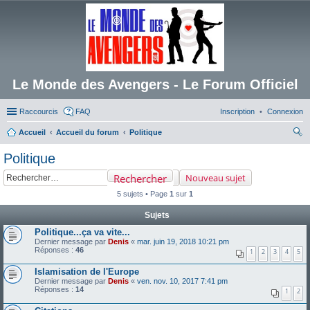
Le Monde des Avengers - Le Forum Officiel
Raccourcis
FAQ
Inscription
Connexion
Accueil
Accueil du forum
Politique
ec
Politique
her
Rechercher
Nouveau sujet
ch
5 sujets • Page
1
sur
1
er
Sujets
Politique...ça va vite...
Dernier message par
Denis
«
mar. juin 19, 2018 10:21 pm
Réponses :
46
1
2
3
4
5
Islamisation de l'Europe
Dernier message par
Denis
«
ven. nov. 10, 2017 7:41 pm
Réponses :
14
1
2