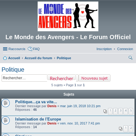
Le Monde des Avengers - Le Forum Officiel
Raccourcis
FAQ
Inscription
Connexion
Accueil
Accueil du forum
Politique
ec
Politique
her
Rechercher
Nouveau sujet
ch
5 sujets • Page
1
sur
1
er
Sujets
Politique...ça va vite...
Dernier message par
Denis
«
mar. juin 19, 2018 10:21 pm
Réponses :
46
1
2
3
4
5
Islamisation de l'Europe
Dernier message par
Denis
«
ven. nov. 10, 2017 7:41 pm
Réponses :
14
1
2