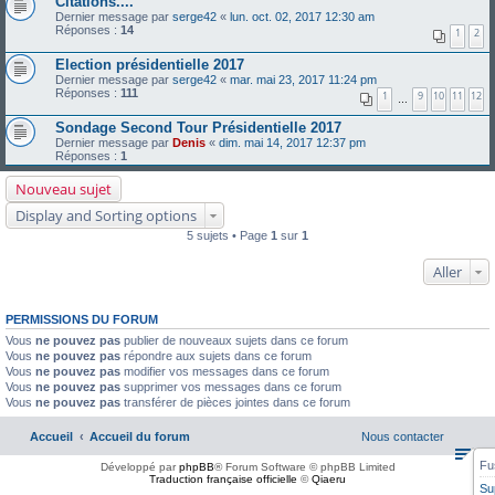
Citations....
Dernier message par
serge42
«
lun. oct. 02, 2017 12:30 am
Réponses :
14
1
2
Election présidentielle 2017
Dernier message par
serge42
«
mar. mai 23, 2017 11:24 pm
Réponses :
111
1
9
10
11
12
…
Sondage Second Tour Présidentielle 2017
Dernier message par
Denis
«
dim. mai 14, 2017 12:37 pm
Réponses :
1
Nouveau sujet
Display and Sorting options
5 sujets • Page
1
sur
1
Aller
PERMISSIONS DU FORUM
Vous
ne pouvez pas
publier de nouveaux sujets dans ce forum
Vous
ne pouvez pas
répondre aux sujets dans ce forum
Vous
ne pouvez pas
modifier vos messages dans ce forum
Vous
ne pouvez pas
supprimer vos messages dans ce forum
Vous
ne pouvez pas
transférer de pièces jointes dans ce forum
Accueil
Accueil du forum
Nous contacter
Fu
Développé par
phpBB
® Forum Software © phpBB Limited
Traduction française officielle
©
Qiaeru
Su