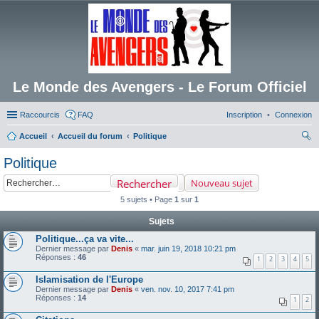
Le Monde des Avengers - Le Forum Officiel
Raccourcis
FAQ
Inscription
Connexion
Accueil
Accueil du forum
Politique
ec
Politique
her
Rechercher
Nouveau sujet
ch
5 sujets • Page
1
sur
1
er
Sujets
Politique...ça va vite...
Dernier message par
Denis
«
mar. juin 19, 2018 10:21 pm
Réponses :
46
1
2
3
4
5
Islamisation de l'Europe
Dernier message par
Denis
«
ven. nov. 10, 2017 7:41 pm
Réponses :
14
1
2