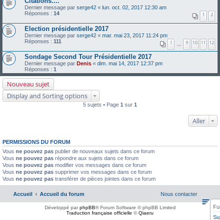
Citations....
Dernier message par
serge42
«
lun. oct. 02, 2017 12:30 am
Réponses :
14
1
2
Election présidentielle 2017
Dernier message par
serge42
«
mar. mai 23, 2017 11:24 pm
Réponses :
111
1
9
10
11
12
…
Sondage Second Tour Présidentielle 2017
Dernier message par
Denis
«
dim. mai 14, 2017 12:37 pm
Réponses :
1
Nouveau sujet
Display and Sorting options
5 sujets • Page
1
sur
1
Aller
PERMISSIONS DU FORUM
Vous
ne pouvez pas
publier de nouveaux sujets dans ce forum
Vous
ne pouvez pas
répondre aux sujets dans ce forum
Vous
ne pouvez pas
modifier vos messages dans ce forum
Vous
ne pouvez pas
supprimer vos messages dans ce forum
Vous
ne pouvez pas
transférer de pièces jointes dans ce forum
Accueil
Accueil du forum
Nous contacter
Fu
Développé par
phpBB
® Forum Software © phpBB Limited
Traduction française officielle
©
Qiaeru
Su