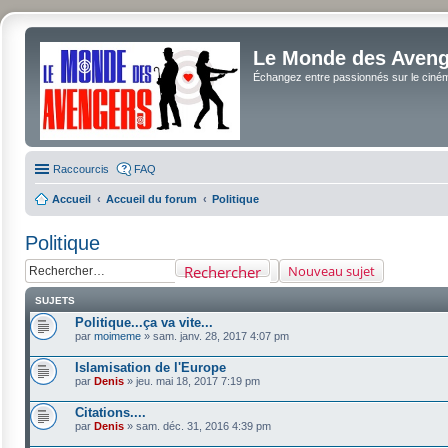
Le Monde des Avenge
Échangez entre passionnés sur le cinéma 
Raccourcis
FAQ
Accueil
Accueil du forum
Politique
Politique
Rechercher
Nouveau sujet
SUJETS
Politique...ça va vite...
par
moimeme
»
sam. janv. 28, 2017 4:07 pm
Islamisation de l'Europe
par
Denis
»
jeu. mai 18, 2017 7:19 pm
Citations....
par
Denis
»
sam. déc. 31, 2016 4:39 pm