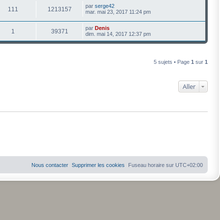
par
serge42
111
1213157
mar. mai 23, 2017 11:24 pm
par
Denis
1
39371
dim. mai 14, 2017 12:37 pm
5 sujets • Page
1
sur
1
Aller
Nous contacter
Supprimer les cookies
Fuseau horaire sur
UTC+02:00