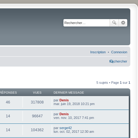
Inscription
Connexion
Rechercher
5 sujets • Page
1
sur
1
RÉPONSES
VUES
DERNIER MESSAGE
par
Denis
46
317808
mar. juin 19, 2018 10:21 pm
par
Denis
14
96647
ven. nov. 10, 2017 7:41 pm
par
serge42
14
104362
lun. oct. 02, 2017 12:30 am