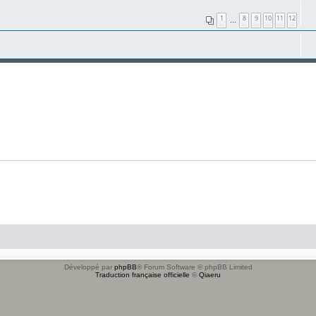
1
8
9
10
11
12
…
Développé par
phpBB
® Forum Software © phpBB Limited
Traduction française officielle
©
Qiaeru