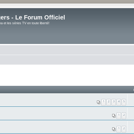
rs - Le Forum Officiel
et les séries TV en toute liberté!
1
2
3
4
5
1
2
1
2