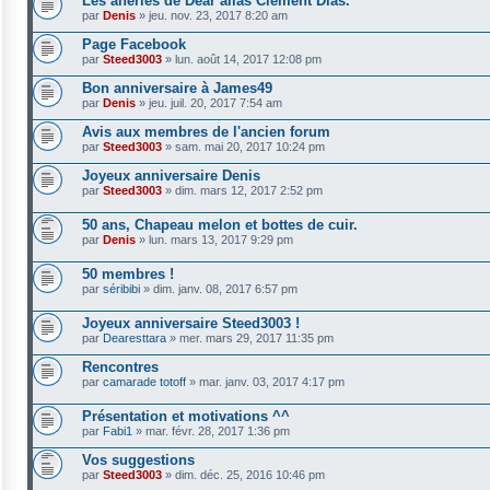
Les âneries de Dear alias Clément Dias.
par
Denis
»
jeu. nov. 23, 2017 8:20 am
Page Facebook
par
Steed3003
»
lun. août 14, 2017 12:08 pm
Bon anniversaire à James49
par
Denis
»
jeu. juil. 20, 2017 7:54 am
Avis aux membres de l'ancien forum
par
Steed3003
»
sam. mai 20, 2017 10:24 pm
Joyeux anniversaire Denis
par
Steed3003
»
dim. mars 12, 2017 2:52 pm
50 ans, Chapeau melon et bottes de cuir.
par
Denis
»
lun. mars 13, 2017 9:29 pm
50 membres !
par
séribibi
»
dim. janv. 08, 2017 6:57 pm
Joyeux anniversaire Steed3003 !
par
Dearesttara
»
mer. mars 29, 2017 11:35 pm
Rencontres
par
camarade totoff
»
mar. janv. 03, 2017 4:17 pm
Présentation et motivations ^^
par
Fabi1
»
mar. févr. 28, 2017 1:36 pm
Vos suggestions
par
Steed3003
»
dim. déc. 25, 2016 10:46 pm