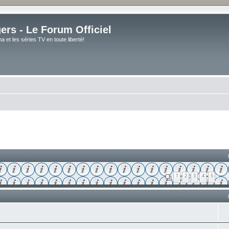
rs - Le Forum Officiel
et les séries TV en toute liberté!
1
2
3
4
5