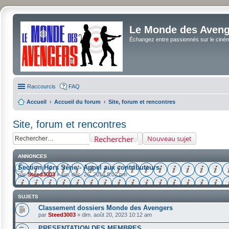
Le Monde des Avenge
Échangez entre passionnés sur le cinéma 
Raccourcis
FAQ
Accueil
Accueil du forum
Site, forum et rencontres
Site, forum et rencontres
Rechercher
Nouveau sujet
ANNONCES
Section Hors Série - Appel aux contributeurs
par
Steed3003
»
lun. déc. 26, 2016 8:02 pm
SUJETS
Classement dossiers Monde des Avengers
par
Steed3003
»
dim. août 20, 2023 10:12 am
PRESENTATION DES MEMBRES