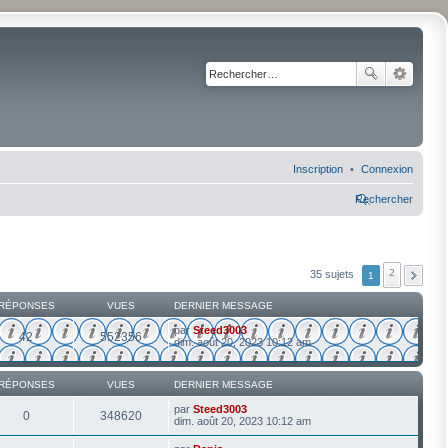
Inscription
Connexion
Rechercher
2
35 sujets
1
RÉPONSES
VUES
DERNIER MESSAGE
par
Steed3003
42
552356
dim. août 20, 2023 10:12 am
RÉPONSES
VUES
DERNIER MESSAGE
par
Steed3003
0
348620
dim. août 20, 2023 10:12 am