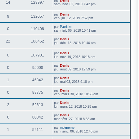
par
Denis
14
129997
sam. nov. 02, 2019 7:42 pm
par
Denis
9
132057
ven. juil. 12, 2019 7:52 pm
par
Patricks
0
110408
sam. juil. 06, 2019 10:41 pm
par
Denis
22
186452
jeu. déc. 13, 2018 10:40 am
par
Denis
0
107901
lun. nov. 19, 2018 10:18 am
par
Denis
0
95000
jeu. août 09, 2018 12:59 pm
par
Denis
1
46342
jeu. mai 03, 2018 9:18 pm
par
Denis
0
88775
ven. mars 30, 2018 10:55 am
par
Denis
2
52613
lun. mars 12, 2018 10:25 pm
par
Denis
6
80042
mar. févr. 27, 2018 8:38 am
par
moimeme
1
52111
sam. janv. 06, 2018 12:45 pm