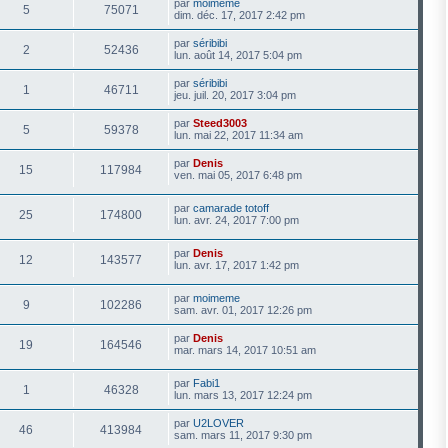
par
moimeme
5
75071
dim. déc. 17, 2017 2:42 pm
par
séribibi
2
52436
lun. août 14, 2017 5:04 pm
par
séribibi
1
46711
jeu. juil. 20, 2017 3:04 pm
par
Steed3003
5
59378
lun. mai 22, 2017 11:34 am
par
Denis
15
117984
ven. mai 05, 2017 6:48 pm
par
camarade totoff
25
174800
lun. avr. 24, 2017 7:00 pm
par
Denis
12
143577
lun. avr. 17, 2017 1:42 pm
par
moimeme
9
102286
sam. avr. 01, 2017 12:26 pm
par
Denis
19
164546
mar. mars 14, 2017 10:51 am
par
Fabi1
1
46328
lun. mars 13, 2017 12:24 pm
par
U2LOVER
46
413984
sam. mars 11, 2017 9:30 pm