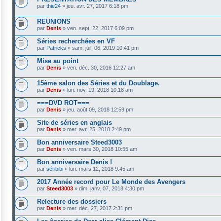
par
thie24
»
jeu. avr. 27, 2017 6:18 pm
REUNIONS
par
Denis
»
ven. sept. 22, 2017 6:09 pm
Séries recherchées en VF
par
Patricks
»
sam. juil. 06, 2019 10:41 pm
Mise au point
par
Denis
»
ven. déc. 30, 2016 12:27 am
15ème salon des Séries et du Doublage.
par
Denis
»
lun. nov. 19, 2018 10:18 am
===DVD ROT===
par
Denis
»
jeu. août 09, 2018 12:59 pm
Site de séries en anglais
par
Denis
»
mer. avr. 25, 2018 2:49 pm
Bon anniversaire Steed3003
par
Denis
»
ven. mars 30, 2018 10:55 am
Bon anniversaire Denis !
par
séribibi
»
lun. mars 12, 2018 9:45 am
2017 Année record pour Le Monde des Avengers
par
Steed3003
»
dim. janv. 07, 2018 4:30 pm
Relecture des dossiers
par
Denis
»
mer. déc. 27, 2017 2:31 pm