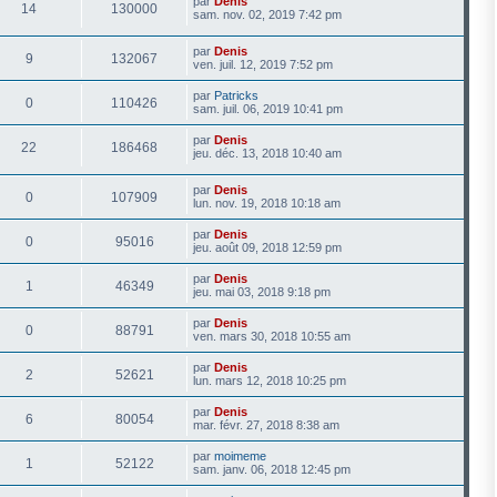
par
Denis
14
130000
sam. nov. 02, 2019 7:42 pm
par
Denis
9
132067
ven. juil. 12, 2019 7:52 pm
par
Patricks
0
110426
sam. juil. 06, 2019 10:41 pm
par
Denis
22
186468
jeu. déc. 13, 2018 10:40 am
par
Denis
0
107909
lun. nov. 19, 2018 10:18 am
par
Denis
0
95016
jeu. août 09, 2018 12:59 pm
par
Denis
1
46349
jeu. mai 03, 2018 9:18 pm
par
Denis
0
88791
ven. mars 30, 2018 10:55 am
par
Denis
2
52621
lun. mars 12, 2018 10:25 pm
par
Denis
6
80054
mar. févr. 27, 2018 8:38 am
par
moimeme
1
52122
sam. janv. 06, 2018 12:45 pm