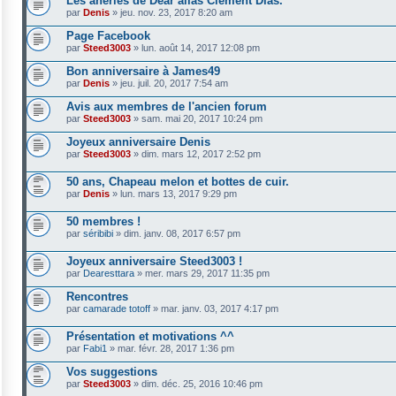
Les âneries de Dear alias Clément Dias.
par
Denis
»
jeu. nov. 23, 2017 8:20 am
Page Facebook
par
Steed3003
»
lun. août 14, 2017 12:08 pm
Bon anniversaire à James49
par
Denis
»
jeu. juil. 20, 2017 7:54 am
Avis aux membres de l'ancien forum
par
Steed3003
»
sam. mai 20, 2017 10:24 pm
Joyeux anniversaire Denis
par
Steed3003
»
dim. mars 12, 2017 2:52 pm
50 ans, Chapeau melon et bottes de cuir.
par
Denis
»
lun. mars 13, 2017 9:29 pm
50 membres !
par
séribibi
»
dim. janv. 08, 2017 6:57 pm
Joyeux anniversaire Steed3003 !
par
Dearesttara
»
mer. mars 29, 2017 11:35 pm
Rencontres
par
camarade totoff
»
mar. janv. 03, 2017 4:17 pm
Présentation et motivations ^^
par
Fabi1
»
mar. févr. 28, 2017 1:36 pm
Vos suggestions
par
Steed3003
»
dim. déc. 25, 2016 10:46 pm