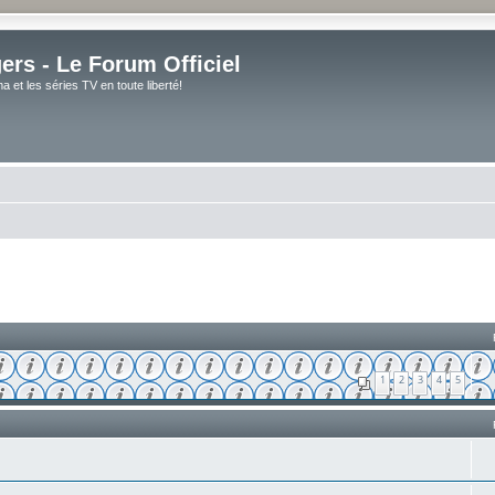
rs - Le Forum Officiel
et les séries TV en toute liberté!
1
2
3
4
5