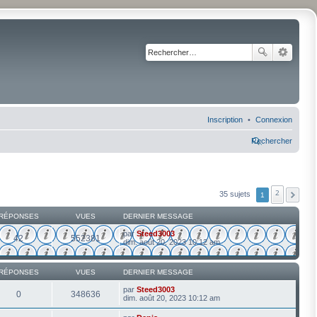
Inscription
Connexion
Rechercher
2
35 sujets
1
RÉPONSES
VUES
DERNIER MESSAGE
par
Steed3003
42
552381
dim. août 20, 2023 10:12 am
RÉPONSES
VUES
DERNIER MESSAGE
par
Steed3003
0
348636
dim. août 20, 2023 10:12 am