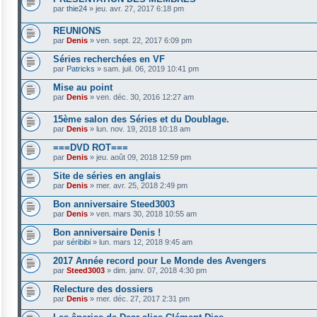
par
thie24
»
jeu. avr. 27, 2017 6:18 pm
REUNIONS
par
Denis
»
ven. sept. 22, 2017 6:09 pm
Séries recherchées en VF
par
Patricks
»
sam. juil. 06, 2019 10:41 pm
Mise au point
par
Denis
»
ven. déc. 30, 2016 12:27 am
15ème salon des Séries et du Doublage.
par
Denis
»
lun. nov. 19, 2018 10:18 am
===DVD ROT===
par
Denis
»
jeu. août 09, 2018 12:59 pm
Site de séries en anglais
par
Denis
»
mer. avr. 25, 2018 2:49 pm
Bon anniversaire Steed3003
par
Denis
»
ven. mars 30, 2018 10:55 am
Bon anniversaire Denis !
par
séribibi
»
lun. mars 12, 2018 9:45 am
2017 Année record pour Le Monde des Avengers
par
Steed3003
»
dim. janv. 07, 2018 4:30 pm
Relecture des dossiers
par
Denis
»
mer. déc. 27, 2017 2:31 pm