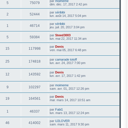
par
moimeme
5
75079
dim. déc. 17, 2017 2:42 pm
par
séribibi
2
52444
lun. août 14, 2017 5:04 pm
par
séribibi
1
46714
jeu. juil. 20, 2017 3:04 pm
par
Steed3003
5
59384
lun. mai 22, 2017 11:34 am
par
Denis
15
117998
ven. mai 05, 2017 6:48 pm
par
camarade totoff
25
174818
lun. avr. 24, 2017 7:00 pm
par
Denis
12
143592
lun. avr. 17, 2017 1:42 pm
par
moimeme
9
102297
sam. avr. 01, 2017 12:26 pm
par
Denis
19
164561
mar. mars 14, 2017 10:51 am
par
Fabi1
1
46337
lun. mars 13, 2017 12:24 pm
par
U2LOVER
46
414002
sam. mars 11, 2017 9:30 pm