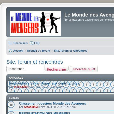
Le Monde des Avenge
Échangez entre passionnés sur le cinéma 
Raccourcis
FAQ
Accueil
Accueil du forum
Site, forum et rencontres
Site, forum et rencontres
Rechercher
Nouveau sujet
ANNONCES
Section Hors Série - Appel aux contributeurs
par
Steed3003
»
lun. déc. 26, 2016 8:02 pm
SUJETS
Classement dossiers Monde des Avengers
par
Steed3003
»
dim. août 20, 2023 10:12 am
PRESENTATION DES MEMBRES