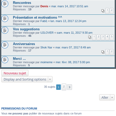
Rencontres
Dernier message par
Denis
«
mar. mars 14, 2017 10:51 am
Réponses :
19
1
2
Présentation et motivations ^^
Dernier message par
Fabi1
«
lun. mars 13, 2017 12:24 pm
Réponses :
1
Vos suggestions
Dernier message par
U2LOVER
«
sam. mars 11, 2017 9:30 pm
Réponses :
46
1
2
3
4
5
Anniversaires
Dernier message par
Shok Nar
«
mar. mars 07, 2017 8:49 am
Réponses :
17
1
2
Merci ...
Dernier message par
moimeme
«
mer. févr. 08, 2017 5:00 pm
Réponses :
5
Nouveau sujet
Display and Sorting options
2
35 sujets
1
Aller
PERMISSIONS DU FORUM
Vous
ne pouvez pas
publier de nouveaux sujets dans ce forum