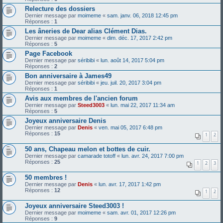
Relecture des dossiers
Dernier message par
moimeme
«
sam. janv. 06, 2018 12:45 pm
Réponses :
1
Les âneries de Dear alias Clément Dias.
Dernier message par
moimeme
«
dim. déc. 17, 2017 2:42 pm
Réponses :
5
Page Facebook
Dernier message par
séribibi
«
lun. août 14, 2017 5:04 pm
Réponses :
2
Bon anniversaire à James49
Dernier message par
séribibi
«
jeu. juil. 20, 2017 3:04 pm
Réponses :
1
Avis aux membres de l'ancien forum
Dernier message par
Steed3003
«
lun. mai 22, 2017 11:34 am
Réponses :
5
Joyeux anniversaire Denis
Dernier message par
Denis
«
ven. mai 05, 2017 6:48 pm
Réponses :
15
1
2
50 ans, Chapeau melon et bottes de cuir.
Dernier message par
camarade totoff
«
lun. avr. 24, 2017 7:00 pm
Réponses :
25
1
2
3
50 membres !
Dernier message par
Denis
«
lun. avr. 17, 2017 1:42 pm
Réponses :
12
1
2
Joyeux anniversaire Steed3003 !
Dernier message par
moimeme
«
sam. avr. 01, 2017 12:26 pm
Réponses :
9