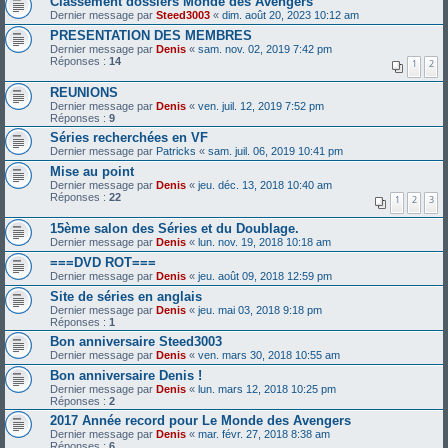
Classement dossiers Monde des Avengers
Dernier message par
Steed3003
«
dim. août 20, 2023 10:12 am
PRESENTATION DES MEMBRES
Dernier message par
Denis
«
sam. nov. 02, 2019 7:42 pm
Réponses :
14
1
2
REUNIONS
Dernier message par
Denis
«
ven. juil. 12, 2019 7:52 pm
Réponses :
9
Séries recherchées en VF
Dernier message par
Patricks
«
sam. juil. 06, 2019 10:41 pm
Mise au point
Dernier message par
Denis
«
jeu. déc. 13, 2018 10:40 am
Réponses :
22
1
2
3
15ème salon des Séries et du Doublage.
Dernier message par
Denis
«
lun. nov. 19, 2018 10:18 am
===DVD ROT===
Dernier message par
Denis
«
jeu. août 09, 2018 12:59 pm
Site de séries en anglais
Dernier message par
Denis
«
jeu. mai 03, 2018 9:18 pm
Réponses :
1
Bon anniversaire Steed3003
Dernier message par
Denis
«
ven. mars 30, 2018 10:55 am
Bon anniversaire Denis !
Dernier message par
Denis
«
lun. mars 12, 2018 10:25 pm
Réponses :
2
2017 Année record pour Le Monde des Avengers
Dernier message par
Denis
«
mar. févr. 27, 2018 8:38 am
Réponses :
6