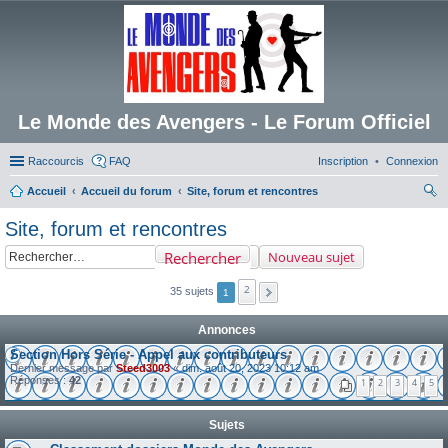
Le Monde des Avengers - Le Forum Officiel
Raccourcis
FAQ
Inscription
Connexion
Accueil
Accueil du forum
Site, forum et rencontres
ec
Site, forum et rencontres
her
Rechercher
Nouveau sujet
ch
er
2
35 sujets
1
Annonces
Section Hors Série - Appel aux contributeurs
Dernier message par
Steed3003
«
dim. août 20, 2023 10:12 am
Réponses :
42
1
2
3
4
5
Sujets