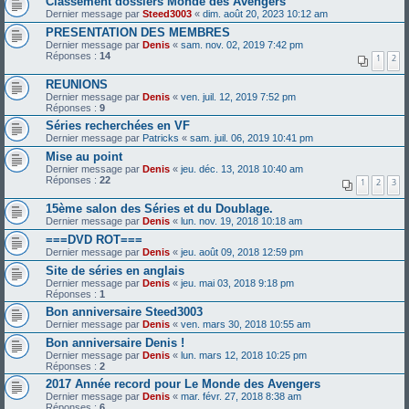
Classement dossiers Monde des Avengers
Dernier message par
Steed3003
«
dim. août 20, 2023 10:12 am
PRESENTATION DES MEMBRES
Dernier message par
Denis
«
sam. nov. 02, 2019 7:42 pm
Réponses :
14
1
2
REUNIONS
Dernier message par
Denis
«
ven. juil. 12, 2019 7:52 pm
Réponses :
9
Séries recherchées en VF
Dernier message par
Patricks
«
sam. juil. 06, 2019 10:41 pm
Mise au point
Dernier message par
Denis
«
jeu. déc. 13, 2018 10:40 am
Réponses :
22
1
2
3
15ème salon des Séries et du Doublage.
Dernier message par
Denis
«
lun. nov. 19, 2018 10:18 am
===DVD ROT===
Dernier message par
Denis
«
jeu. août 09, 2018 12:59 pm
Site de séries en anglais
Dernier message par
Denis
«
jeu. mai 03, 2018 9:18 pm
Réponses :
1
Bon anniversaire Steed3003
Dernier message par
Denis
«
ven. mars 30, 2018 10:55 am
Bon anniversaire Denis !
Dernier message par
Denis
«
lun. mars 12, 2018 10:25 pm
Réponses :
2
2017 Année record pour Le Monde des Avengers
Dernier message par
Denis
«
mar. févr. 27, 2018 8:38 am
Réponses :
6