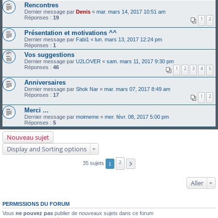
Rencontres
Dernier message par
Denis
«
mar. mars 14, 2017 10:51 am
Réponses :
19
1
2
Présentation et motivations ^^
Dernier message par
Fabi1
«
lun. mars 13, 2017 12:24 pm
Réponses :
1
Vos suggestions
Dernier message par
U2LOVER
«
sam. mars 11, 2017 9:30 pm
Réponses :
46
1
2
3
4
5
Anniversaires
Dernier message par
Shok Nar
«
mar. mars 07, 2017 8:49 am
Réponses :
17
1
2
Merci ...
Dernier message par
moimeme
«
mer. févr. 08, 2017 5:00 pm
Réponses :
5
Nouveau sujet
Display and Sorting options
2
35 sujets
1
Aller
PERMISSIONS DU FORUM
Vous
ne pouvez pas
publier de nouveaux sujets dans ce forum