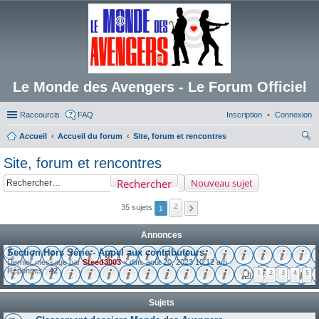
Le Monde des Avengers - Le Forum Officiel
Raccourcis
FAQ
Inscription
Connexion
Accueil
Accueil du forum
Site, forum et rencontres
ec
Site, forum et rencontres
her
Rechercher
Nouveau sujet
ch
er
2
35 sujets
1
Annonces
Section Hors Série - Appel aux contributeurs
Dernier message par
Steed3003
«
dim. août 20, 2023 10:12 am
Réponses :
42
1
2
3
4
5
Sujets