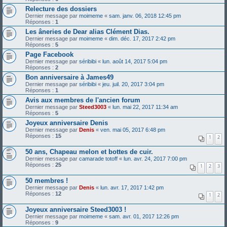
Relecture des dossiers
Dernier message par
moimeme
«
sam. janv. 06, 2018 12:45 pm
Réponses :
1
Les âneries de Dear alias Clément Dias.
Dernier message par
moimeme
«
dim. déc. 17, 2017 2:42 pm
Réponses :
5
Page Facebook
Dernier message par
séribibi
«
lun. août 14, 2017 5:04 pm
Réponses :
2
Bon anniversaire à James49
Dernier message par
séribibi
«
jeu. juil. 20, 2017 3:04 pm
Réponses :
1
Avis aux membres de l'ancien forum
Dernier message par
Steed3003
«
lun. mai 22, 2017 11:34 am
Réponses :
5
Joyeux anniversaire Denis
Dernier message par
Denis
«
ven. mai 05, 2017 6:48 pm
Réponses :
15
1
2
50 ans, Chapeau melon et bottes de cuir.
Dernier message par
camarade totoff
«
lun. avr. 24, 2017 7:00 pm
Réponses :
25
1
2
3
50 membres !
Dernier message par
Denis
«
lun. avr. 17, 2017 1:42 pm
Réponses :
12
1
2
Joyeux anniversaire Steed3003 !
Dernier message par
moimeme
«
sam. avr. 01, 2017 12:26 pm
Réponses :
9