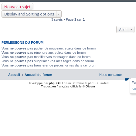
Nouveau sujet
Display and Sorting options
3 sujets • Page
1
sur
1
Aller
PERMISSIONS DU FORUM
Vous
ne pouvez pas
publier de nouveaux sujets dans ce forum
Vous
ne pouvez pas
répondre aux sujets dans ce forum
Vous
ne pouvez pas
modifier vos messages dans ce forum
Vous
ne pouvez pas
supprimer vos messages dans ce forum
Vous
ne pouvez pas
transférer de pièces jointes dans ce forum
Accueil
Accueil du forum
Nous contacter
Fu
Développé par
phpBB
® Forum Software © phpBB Limited
Traduction française officielle
©
Qiaeru
Su