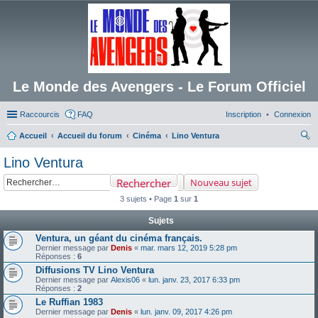
Le Monde des Avengers - Le Forum Officiel
Raccourcis
FAQ
Inscription
Connexion
Accueil
Accueil du forum
Cinéma
Lino Ventura
ec
Lino Ventura
her
Rechercher
Nouveau sujet
ch
3 sujets • Page
1
sur
1
er
Sujets
Ventura, un géant du cinéma français.
Dernier message par
Denis
«
mar. mars 12, 2019 5:28 pm
Réponses :
6
Diffusions TV Lino Ventura
Dernier message par
Alexis06
«
lun. janv. 23, 2017 6:33 pm
Réponses :
2
Le Ruffian 1983
Dernier message par
Denis
«
lun. janv. 09, 2017 4:26 pm